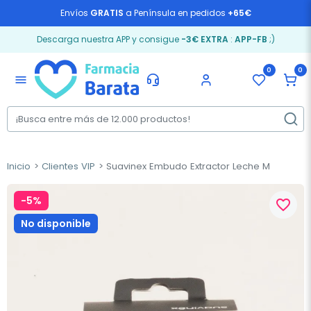
Envíos
GRATIS
a Península en pedidos
+65€
Descarga nuestra APP y consigue
-3€ EXTRA
:
APP-FB
;)
0
0
menu
Inicio
Clientes VIP
Suavinex Embudo Extractor Leche M
-5%
favorite_border
No disponible