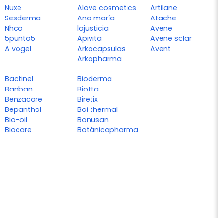
Nuxe
Alove cosmetics
Artilane
Sesderma
Ana maría
Atache
Nhco
lajusticia
Avene
5punto5
Apivita
Avene solar
A vogel
Arkocapsulas
Avent
Arkopharma
Bactinel
Bioderma
Banban
Biotta
Benzacare
Biretix
Bepanthol
Boi thermal
Bio-oil
Bonusan
Biocare
Botánicapharma