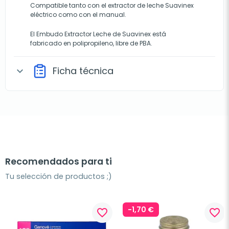
Compatible tanto con el extractor de leche Suavinex
eléctrico como con el manual.
El Embudo Extractor Leche de Suavinex está
fabricado en polipropileno, libre de PBA.
Ficha técnica
expand_more
Recomendados para ti
Tu selección de productos ;)
-1,70 €
favorite_border
favorite_border