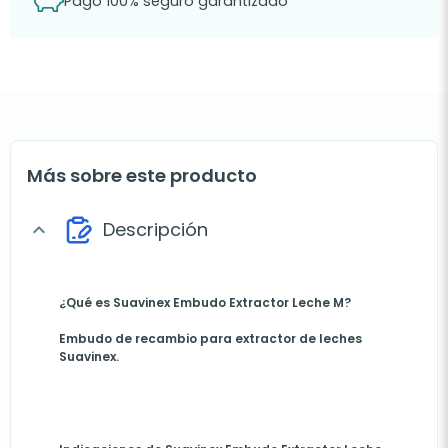
Pago 100% seguro garantizado
Más sobre este producto
Descripción
expand_more
¿Qué es Suavinex Embudo Extractor Leche M?
Embudo de recambio para extractor de leches
Suavinex
.