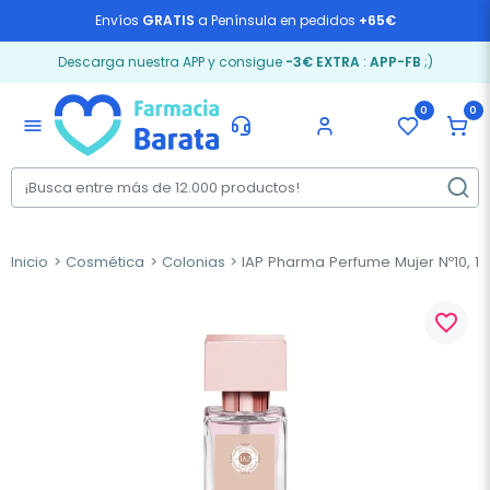
Envíos
GRATIS
a Península en pedidos
+65€
Descarga nuestra APP y consigue
-3€ EXTRA
:
APP-FB
;)
0
0
menu
Inicio
Cosmética
Colonias
IAP Pharma Perfume Mujer Nº10, 15
favorite_border