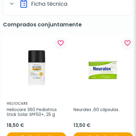
Ficha técnica
expand_more
Comprados conjuntamente
favorite_border
favorite_border
HELIOCARE
Heliocare 360 Pediatrics 
Neuralex ,60 cápsulas.
Stick Solar SPF50+, 25 g
18,50 €
13,50 €