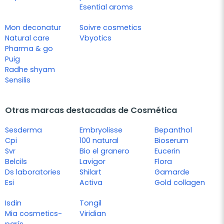
Esential aroms
Mon deconatur
Soivre cosmetics
Natural care
Vbyotics
Pharma & go
Puig
Radhe shyam
Sensilis
Otras marcas destacadas de Cosmética
Sesderma
Embryolisse
Bepanthol
Cpi
100 natural
Bioserum
Svr
Bio el granero
Eucerin
Belcils
Lavigor
Flora
Ds laboratories
Shilart
Gamarde
Esi
Activa
Gold collagen
Isdin
Tongil
Mia cosmetics-
Viridian