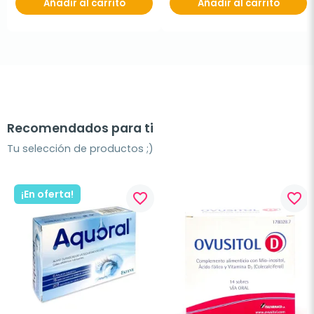
Añadir al carrito
Añadir al carrito
Recomendados para ti
Tu selección de productos ;)
¡En oferta!
favorite_border
favorite_border