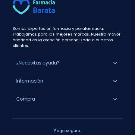
Somos expertos en farmacia y parafarmacia.
Trabajamos para las mejores marcas. Nuestra mayor
prioridad es la atención personalizada a nuestros
clientes.
expand_more
¿Necesitas ayuda?
expand_more
Información
expand_more
Compra
Pago seguro: