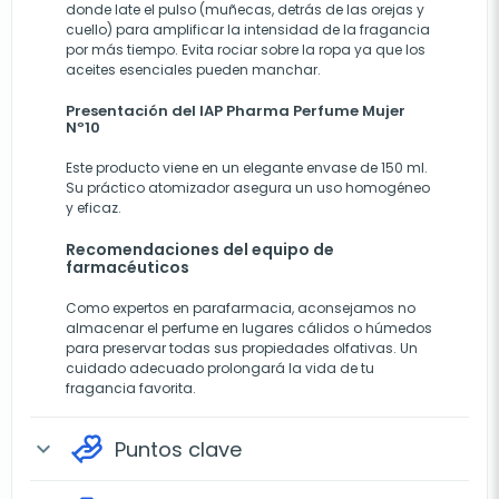
donde late el pulso (muñecas, detrás de las orejas y
cuello) para amplificar la intensidad de la fragancia
por más tiempo. Evita rociar sobre la ropa ya que los
aceites esenciales pueden manchar.
Presentación del IAP Pharma Perfume Mujer
Nº10
Este producto viene en un elegante envase de 150 ml.
Su práctico atomizador asegura un uso homogéneo
y eficaz.
Recomendaciones del equipo de
farmacéuticos
Como expertos en parafarmacia, aconsejamos no
almacenar el perfume en lugares cálidos o húmedos
para preservar todas sus propiedades olfativas. Un
cuidado adecuado prolongará la vida de tu
fragancia favorita.
Puntos clave
expand_more