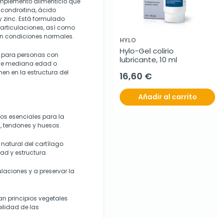
complemento alimenticio que
condroitina, ácido
y zinc. Está formulado
s articulaciones, así como
en condiciones normales.
HYLO
Hylo-Gel colirio 
 para personas con
lubricante, 10 ml
s de mediana edad o
nen en la estructura del
16,60 €
Añadir al carrito
os esenciales para la
s, tendones y huesos.
natural del cartílago
ad y estructura.
ulaciones y a preservar la
an principios vegetales
ilidad de las