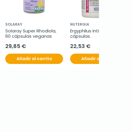
SOLARAY
NUTERGIA
Solaray Super Rhodiola, 
Ergyphilus intima, 60 
60 cápsulas veganas
cápsulas.
29,85 €
22,53 €
Añadir al carrito
Añadir al carrito