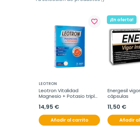
¡En oferta!
favorite_border
LEOTRON
Leotron Vitalidad 
Energesil vigor
Magnesio + Potasio triple 
cápsulas
acción, 54 comprimidos 
14,95 €
11,50 €
efervescentes.
Añadir al carrito
Añadir al