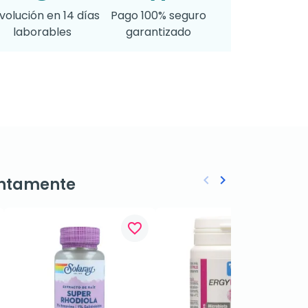
volución en 14 días
Pago 100% seguro
laborables
garantizado
keyboard_arrow_left
keyboard_arrow_right
ntamente
Anterior
Siguiente
favorite_border
favorite_border