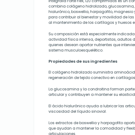
Integralia Forte Flex, 120 comprimidos es un 
combina colágeno hidrolizado, glucosamina, 
hialurónico, boswellia, harpagofito, magnesio 
para contribuir al bienestar y movilidad de la
al mantenimiento de los cartílagos y huesos 
Su composición está especialmente indicada
actividad física intensa, deportistas, adulto
quienes desean aportar nutrientes que intervie
sistema musculoesquelético.
Propiedades de sus ingredientes
El colágeno hidrolizado suministra aminoácid
regeneración de tejido conectivo en cartílago
La glucosamina y la condroitina forman parte 
articular y contribuyen a mantener su elasticid
El ácido hialurónico ayuda a lubricar las artic
viscosidad del líquido sinovial.
Los extractos de boswellia y harpagofito aport
que ayudan a mantener la comodidad y flexib
articulaciones.