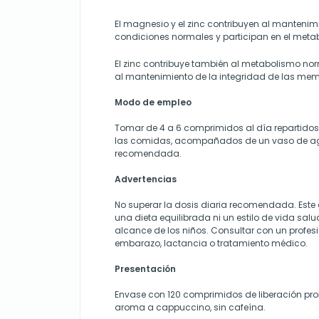
El magnesio y el zinc contribuyen al mantenim
condiciones normales y participan en el met
El zinc contribuye también al metabolismo no
al mantenimiento de la integridad de las mem
Modo de empleo
Tomar de 4 a 6 comprimidos al día repartidos
las comidas, acompañados de un vaso de agu
recomendada.
Advertencias
No superar la dosis diaria recomendada. Este
una dieta equilibrada ni un estilo de vida salu
alcance de los niños. Consultar con un profes
embarazo, lactancia o tratamiento médico.
Presentación
Envase con 120 comprimidos de liberación pr
aroma a cappuccino, sin cafeína.