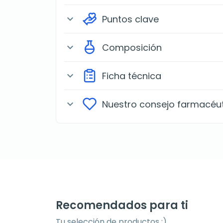
Puntos clave
expand_more
Composición
expand_more
Ficha técnica
expand_more
Nuestro consejo farmacéu
expand_more
Recomendados para ti
Tu selección de productos ;)