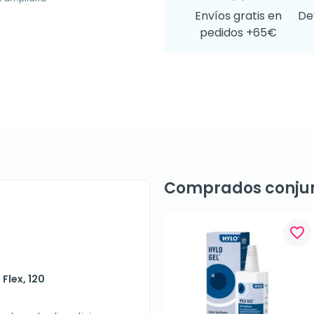
Envíos gratis en
De
pedidos +65€
Comprados conju
favorite_border
 Flex, 120