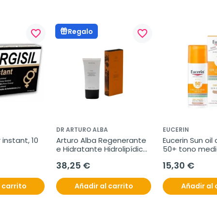
Regalo
favorite_border
favorite_border
DR ARTURO ALBA
EUCERIN
 instant, 10 
Arturo Alba Regenerante 
Eucerin Sun oil 
e Hidratante Hidrolipídica, 
50+ tono medi
50 ml
38,25 €
15,30 €
 carrito
Añadir al carrito
Añadir al 