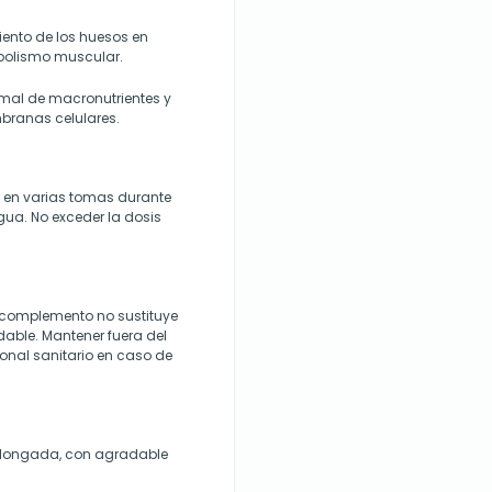
iento de los huesos en
abolismo muscular.
rmal de macronutrientes y
branas celulares.
 en varias tomas durante
a. No exceder la dosis
 complemento no sustituye
dable. Mantener fuera del
ional sanitario en caso de
olongada, con agradable