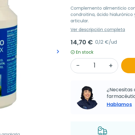
Complemento alimenticio con 
condroitina, ácido hialurónico
articular.
Ver descripción completa
14,70 €
0,12 €/ud
keyboard_arrow_right
En stock
Siguiente
¿Necesitas 
farmacéutic
Hablamos
a ampliarla