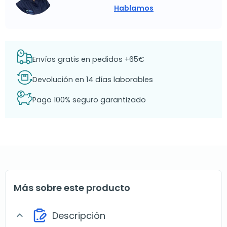
Hablamos
Envíos gratis en pedidos +65€
Devolución en 14 días laborables
Pago 100% seguro garantizado
Más sobre este producto
Descripción
expand_more