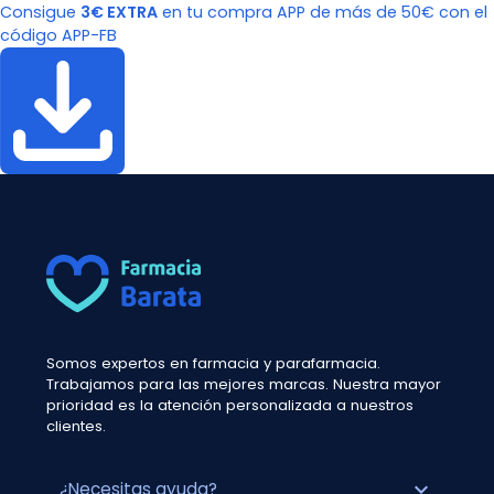
Consigue
3€ EXTRA
en tu compra APP de más de 50€ con el
código APP-FB
Somos expertos en farmacia y parafarmacia.
Trabajamos para las mejores marcas. Nuestra mayor
prioridad es la atención personalizada a nuestros
clientes.
expand_more
¿Necesitas ayuda?