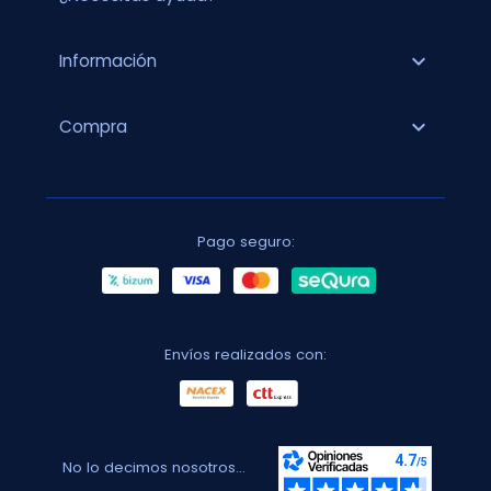
expand_more
Información
expand_more
Compra
Pago seguro:
Envíos realizados con:
No lo decimos nosotros...