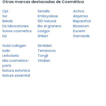
Otras marcas destacadas de Cosmética
Cpi
Sensilis
Activa
Svr
Embryolisse
Alqvimia
Belcils
100 natural
Bepanthol
Ds laboratories
Bio el granero
Bioserum
Soivre cosmetics
Lavigor
Eucerin
Esi
Shilart
Gamarde
Gold collagen
Simildiet
Isdin
Terranova
Lerbolario
Tongil
Mia cosmetics-
Viridian
parís
Natura estonica
Nature essential