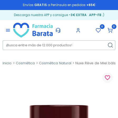
Envíos
GRATIS
a Península en pedidos
+65€
Descarga nuestra APP y consigue
-3€ EXTRA
:
APP-FB
;)
0
0
menu
Inicio
Cosmética
Cosmética Natural
Nuxe Rêve de Miel bálsam
favorite_border