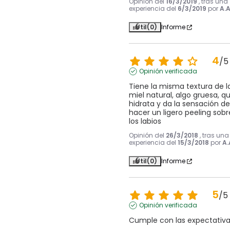
Opinión del
16/3/2019
, tras una
experiencia del
6/3/2019
por
A.A
Útil
(0)
Informe
4
/
5
Opinión verificada
Tiene la misma textura de la
miel natural, algo gruesa, qu
hidrata y da la sensación de 
hacer un ligero peeling sobre
los labios
Opinión del
26/3/2018
, tras una
experiencia del
15/3/2018
por
A.
Útil
(0)
Informe
5
/
5
Opinión verificada
Cumple con las expectativ