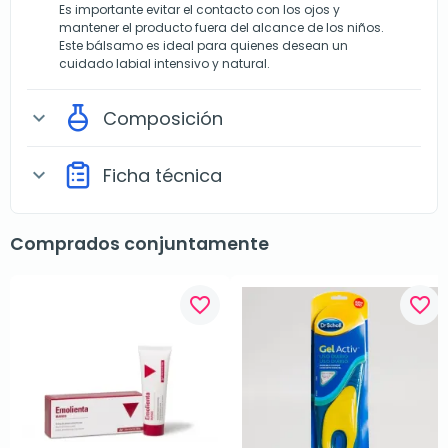
Es importante evitar el contacto con los ojos y
mantener el producto fuera del alcance de los niños.
Este bálsamo es ideal para quienes desean un
cuidado labial intensivo y natural.
Composición
expand_more
Ficha técnica
expand_more
Comprados conjuntamente
favorite_border
favorite_border