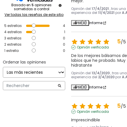
mejor.
Basado en
5
opiniones
Opinión del
17/4/2021
, tras una
sometidas a control
experiencia del
11/4/2021
por
A.A
Ver todas las reseñas de este sitio
Útil
(0)
Informe
5
estrellas
4
4
estrellas
1
3
estrellas
0
5
/
5
2
estrellas
0
Opinión verificada
1
estrella
0
De los mejores bálsamos de 
labios que he probado. Muy 
Ordenar las opiniones
hidratante
Opinión del
13/4/2020
, tras una
experiencia del
2/4/2020
por
A.A
Útil
(0)
Informe
5
/
5
Opinión verificada
Imprescindible