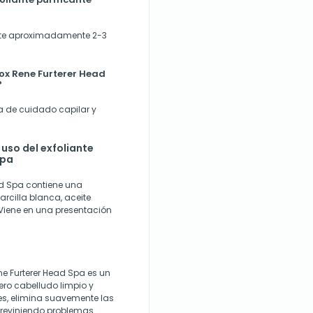
te aproximadamente 2-3
tox Rene Furterer Head
?
ina de cuidado capilar y
uso del exfoliante
Spa
ead Spa contiene una
rcilla blanca, aceite
 Viene en una presentación
ene Furterer Head Spa es un
ro cabelludo limpio y
es, elimina suavemente las
 previniendo problemas