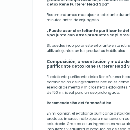
detox Rene Furterer Head Spa?
Recomendamos masajear el exfoliante duran
minutos antes de enjuagarlo.
¿Puedo usar el exfoliante purificante de
Spa junto con otros productos capilares
Sí, puedes incorporar este exfoliante en tu rut
utilizarlo junto con tus productos habituales.
Composición, presentación y modo de 
purificante detox Rene Furterer Head 
El exfoliante purificante detox Rene Furterer H
combinación de ingredientes naturales como a
esencial de menta y microesferas exfoliantes.
de 150 ml, ideal para un uso prolongado.
Recomendación del farmacéutico
En mi opinión, el exfoliante purificante detox R
producto imprescindible para mantener un cue
saludable. Gracias a sus ingredientes natural
impurezas y equilibra la producción de sebo,