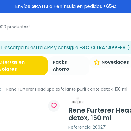
Envíos
GRATIS
a Península en pedidos
+65€
Descarga nuestra APP y consigue
-3€ EXTRA
:
APP-FB
;)
Ofertas en
Packs
Novedades
Solares
Ahorro
a
Rene Furterer Head Spa exfoliante purificante detox, 150 ml
favorite_border
Rene Furterer Head
detox, 150 ml
Referencia: 209271