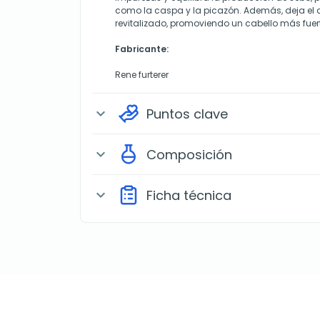
como la caspa y la picazón. Además, deja el 
revitalizado, promoviendo un cabello más fuer
Fabricante:
Rene furterer
Puntos clave
expand_more
Composición
expand_more
Ficha técnica
expand_more