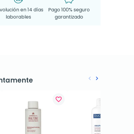
volución en 14 días
Pago 100% seguro
laborables
garantizado
keyboard_arrow_left
keyboard_arrow_right
ntamente
Anterior
Siguiente
favorite_border
favorite_border