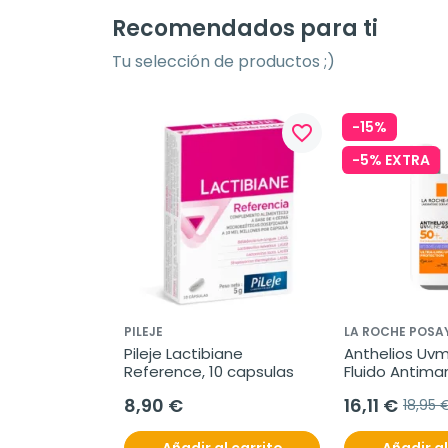
Recomendados para ti
Tu selección de productos ;)
-15%
favorite_border
-5% EXTRA
PILEJE
LA ROCHE POSA
Pileje Lactibiane 
Anthelios Uvm
Reference, 10 capsulas
Fluido Antima
SPF50+, 50 ml
8,90 €
16,11 €
18,95 