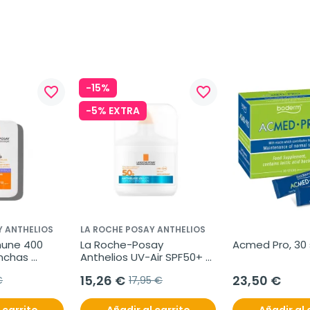
-15%
favorite_border
favorite_border
-5% EXTRA
Y ANTHELIOS
LA ROCHE POSAY ANTHELIOS
une 400 
La Roche-Posay 
Acmed Pro, 30
nchas 
Anthelios UV-Air SPF50+ 
Sérum Solar, 50 ml
15,26 €
23,50 €
€
17,95 €