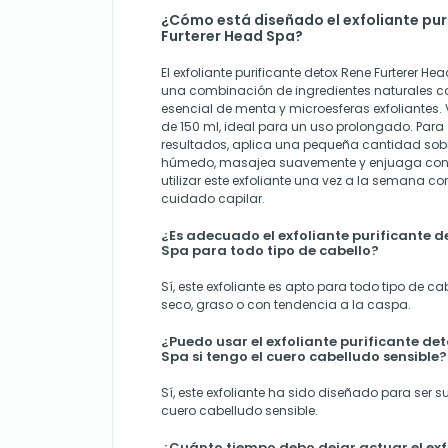
¿Cómo está diseñado el exfoliante pur
Furterer Head Spa?
El exfoliante purificante detox Rene Furterer 
una combinación de ingredientes naturales co
esencial de menta y microesferas exfoliantes.
de 150 ml, ideal para un uso prolongado. Para 
resultados, aplica una pequeña cantidad sobr
húmedo, masajea suavemente y enjuaga con 
utilizar este exfoliante una vez a la semana co
cuidado capilar.
¿Es adecuado el exfoliante purificante d
Spa para todo tipo de cabello?
Sí, este exfoliante es apto para todo tipo de ca
seco, graso o con tendencia a la caspa.
¿Puedo usar el exfoliante purificante de
Spa si tengo el cuero cabelludo sensible?
Sí, este exfoliante ha sido diseñado para ser s
cuero cabelludo sensible.
¿Cuánto tiempo debo dejar actuar el exf