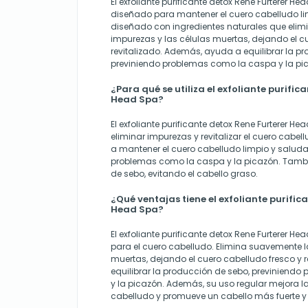
El exfoliante purificante detox Rene Furterer H
diseñado para mantener el cuero cabelludo li
diseñado con ingredientes naturales que eli
impurezas y las células muertas, dejando el c
revitalizado. Además, ayuda a equilibrar la p
previniendo problemas como la caspa y la pi
¿Para qué se utiliza el exfoliante purific
Head Spa?
El exfoliante purificante detox Rene Furterer Hea
eliminar impurezas y revitalizar el cuero cabe
a mantener el cuero cabelludo limpio y saluda
problemas como la caspa y la picazón. Tambi
de sebo, evitando el cabello graso.
¿Qué ventajas tiene el exfoliante purific
Head Spa?
El exfoliante purificante detox Rene Furterer He
para el cuero cabelludo. Elimina suavemente l
muertas, dejando el cuero cabelludo fresco y 
equilibrar la producción de sebo, previniend
y la picazón. Además, su uso regular mejora l
cabelludo y promueve un cabello más fuerte y