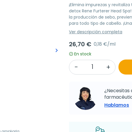
¡Elimina impurezas y revitaliza
detox Rene Furterer Head Spa! 
la producción de sebo, previene
para todo tipo de cabello. ¡Un
Ver descripción completa
26,70 €
0,18 €/ml
keyboard_arrow_right
Siguiente
En stock
¿Necesitas 
farmacéutic
Hablamos
a ampliarla