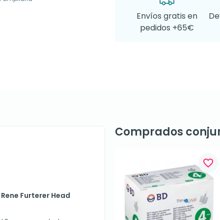
Envíos gratis en
De
pedidos +65€
Comprados conju
favorite_border
x Rene Furterer Head