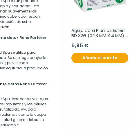
ead Spa es un producto
mpio y saludable. Está
minan suavemente las
uero cabelludo fresco y
roducción de sebo,
cazón.
Aguja para Plumas Esteril 
BD 32G (0.23 MM X 4 MM) 
ante detox Rene Furterer
100 uds/caja
6,95 €
d Spa se utiliza para
Añadir al carrito
lludo. Su uso regular ayuda
ble, previniendo
én equilibra la producción
ante detox Rene Furterer
ad Spa tiene varias ventajas
as impurezas y las células
revitalizado. Ayuda a
o problemas como la caspa
a salud general del cuero
 saludable.