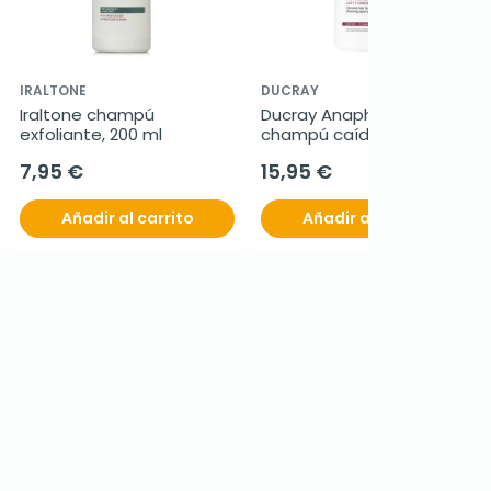
IRALTONE
DUCRAY
Iraltone champú 
Ducray Anaphase 
exfoliante, 200 ml
champú caída crónica, 
400 ml
7,95 €
15,95 €
Añadir al carrito
Añadir al carrito