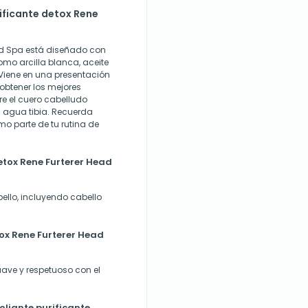
ificante detox Rene
Head Spa está diseñado con
mo arcilla blanca, aceite
 Viene en una presentación
obtener los mejores
e el cuero cabelludo
agua tibia. Recuerda
mo parte de tu rutina de
etox Rene Furterer Head
bello, incluyendo cabello
tox Rene Furterer Head
uave y respetuoso con el
oliante purificante