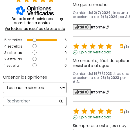
Me gusta mucho
Opinión del
2/7/2024
, tras una
experiencia del
9/6/2024
por
A.
Basado en
6
opiniones
sometidas a control
Útil
(0)
Informe
Ver todas las reseñas de este sitio
5
estrellas
6
5
/
5
4
estrellas
0
Opinión verificada
3
estrellas
0
2
estrellas
0
Me encanta, fácil de aplicar 
resistente al agua
1
estrella
0
Opinión del
19/7/2023
, tras una
Ordenar las opiniones
experiencia del
28/6/2023
por
A.A.
Útil
(0)
Informe
5
/
5
Opinión verificada
Siempre uso esta  ,es muy 