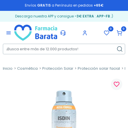
Envíos
GRATIS
a Península en pedidos
+65€
Descarga nuestra APP y consigue
-3€ EXTRA
:
APP-FB
;)
0
0
menu
Inicio
Cosmética
Protección Solar
Protección solar facial
P
favorite_border