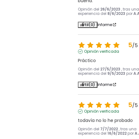
buena.
Opinión del
26/6/2023
, tras una
experiencia del
8/6/2023
por
A.A
Útil
(0)
Informe
5
/
5
Opinión verificada
Práctico
Opinión del
27/5/2023
, tras una
experiencia del
9/5/2023
por
A.A
Útil
(0)
Informe
5
/
5
Opinión verificada
todavía no lo he probado
Opinión del
7/7/2022
, tras una
experiencia del
16/6/2022
por
A.