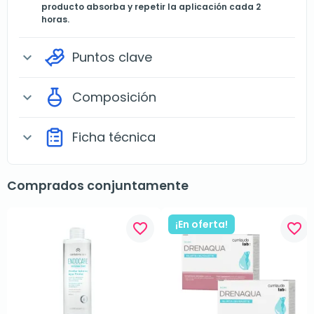
producto absorba y repetir la aplicación cada 2
horas.
Puntos clave
expand_more
Composición
expand_more
Ficha técnica
expand_more
Comprados conjuntamente
¡En oferta!
favorite_border
favorite_border