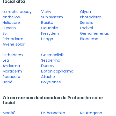
facial alta
La roche posay
Vichy
Olyan
anthelios
Sun system
Photoderm
Heliocare
Basiko
Sensilis
Eucerin
Caudalie
Ladival
Svr
Frezyderm
Gema herrerias
Primaderm
Uriage
Bioderma
Avene solar
Esthederm
Cosmeclinik
Leti
Sesderma
A-derma
Ducray
Martiderm
Botánicapharma
Rosacure
Atache
Babé
Polysianes
Otras marcas destacadas de Protección solar
facial
Medik8
Dr. hauschka
Neutrogena