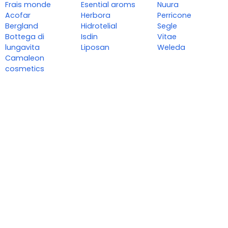
Frais monde
Esential aroms
Nuura
Acofar
Herbora
Perricone
Bergland
Hidrotelial
Segle
Bottega di
Isdin
Vitae
lungavita
Liposan
Weleda
Camaleon
cosmetics