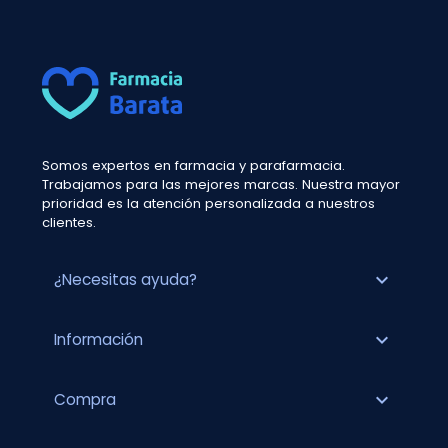
Somos expertos en farmacia y parafarmacia.
Trabajamos para las mejores marcas. Nuestra mayor
prioridad es la atención personalizada a nuestros
clientes.
expand_more
¿Necesitas ayuda?
expand_more
Información
expand_more
Compra