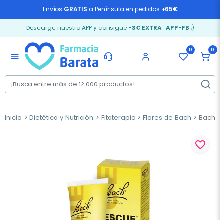
Envíos
GRATIS
a Península en pedidos
+65€
Descarga nuestra APP y consigue
-3€ EXTRA
:
APP-FB
;)
0
0
menu
Inicio
Dietética y Nutrición
Fitoterapia
Flores de Bach
Bach R
favorite_border