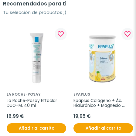
Recomendados para ti
Tu selección de productos ;)
favorite_border
favorite_border
LA ROCHE-POSAY
EPAPLUS
La Roche-Posay Effaclar 
Epaplus Colágeno + Ác. 
DUO+M, 40 ml
Hialurónico + Magnesio 
Limón, 332g
16,99 €
19,95 €
Añadir al carrito
Añadir al carrito