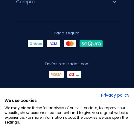
expand_more
Compra
Pago seguro:
Envíos realizados con:
No lo decimos nosotros...
Privacy policy
We use cookies
¡Tu opinión es importante!
We may place these for analysis of our visitor data, to improve our
website, show personalised content and to give you a great website
experience. For more information about the cookies we use open the
settings.
Copyright © 2010-2026 Farmacia Barata S.L. Todos los