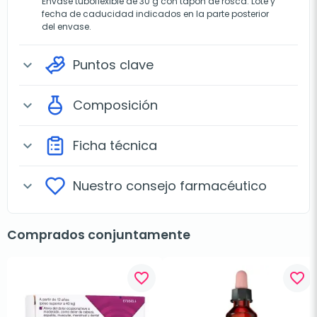
Envase tuboflexible de 30 g con tapón de rosca. Lote y
fecha de caducidad indicados en la parte posterior
del envase.
Puntos clave
expand_more
Composición
expand_more
Ficha técnica
expand_more
Nuestro consejo farmacéutico
expand_more
Comprados conjuntamente
favorite_border
favorite_border