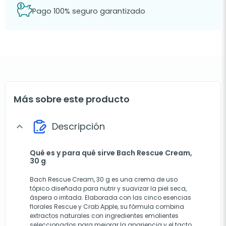
Pago 100% seguro garantizado
Más sobre este producto
Descripción
expand_more
Qué es y para qué sirve Bach Rescue Cream,
30 g
Bach Rescue Cream, 30 g es una crema de uso
tópico diseñada para nutrir y suavizar la piel seca,
áspera o irritada. Elaborada con las cinco esencias
florales Rescue y Crab Apple, su fórmula combina
extractos naturales con ingredientes emolientes
seleccionados para mejorar la apariencia y el tacto