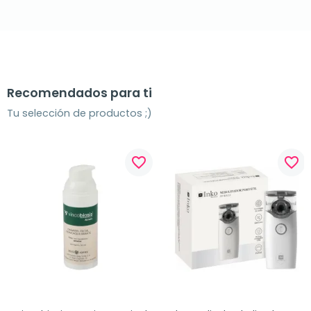
Recomendados para ti
Tu selección de productos ;)
favorite_border
favorite_border