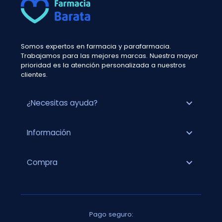
Somos expertos en farmacia y parafarmacia.
Trabajamos para las mejores marcas. Nuestra mayor
prioridad es la atención personalizada a nuestros
clientes.
expand_more
¿Necesitas ayuda?
expand_more
Información
expand_more
Compra
Pago seguro: