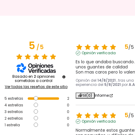
5
5
/
5
/
5
Opinión verificada
Es lo que andaba buscando. 
unos guantes de calidad

Son mas caros pero lo vale
Basado en
2
opiniones
Opinión del
14/8/2021
, tras una
sometidas a control
experiencia del
5/8/2021
por
A.A
Ver todas las reseñas de este sitio
Útil
(0)
Informe
5
estrellas
2
4
estrellas
0
3
estrellas
0
5
/
5
2
estrellas
0
Opinión verificada
1
estrella
0
Normalmente estos guantes