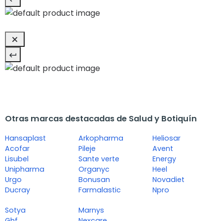
Otras marcas destacadas de Salud y Botiquín
Hansaplast
Arkopharma
Heliosar
Acofar
Pileje
Avent
Lisubel
Sante verte
Energy
Unipharma
Organyc
Heel
Urgo
Bonusan
Novadiet
Ducray
Farmalastic
Npro
Sotya
Marnys
Ghf
Nexcare