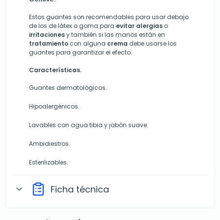
Estos guantes son recomendables para usar debajo
de los de látex o goma para
evitar alergias
o
irritaciones
y también si las manos están en
tratamiento
con alguna
crema
debe usarse los
guantes para garantizar el efecto.
Características.
Guantes dermatológicos.
Hipoalergénicos.
Lavables con agua tibia y jabón suave.
Ambidiestros.
Esterilizables.
Ficha técnica
expand_more