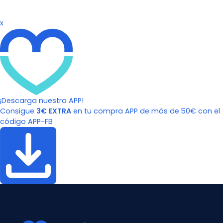
x
¡Descarga nuestra APP!
Consigue
3€ EXTRA
en tu compra APP de más de 50€ con el
código APP-FB