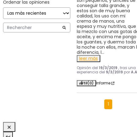
son pequeños, y dificiles de 
Ordenar las opiniones
conseguir talla grande, y 
estos son de muy buena 
calidad, los uso con mi 
crema de manos, una 
espesa y muy nutritiva, que 
la mezclo con unas gotas de
aceite, y encima me pongo 
los guantes, y duermo toda 
la noche con ellos, marcan l
diferencia, l
...
leer más
Opinión del
19/3/2019
, tras una
experiencia del
9/3/2019
por
A.A
Útil
(0)
Informe
1