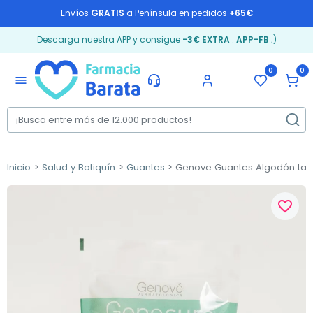
Envíos
GRATIS
a Península en pedidos
+65€
Descarga nuestra APP y consigue
-3€ EXTRA
:
APP-FB
;)
0
0
menu
Inicio
Salud y Botiquín
Guantes
Genove Guantes Algodón tall
favorite_border