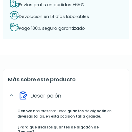
Envíos gratis en pedidos +65€
Devolución en 14 días laborables
Pago 100% seguro garantizado
Más sobre este producto
Descripción
expand_more
Genove
nos presenta unos
guantes
de
algodón
en
diversas tallas, en esta ocasión
talla grande
.
¿Para qué usar los guantes de algodón de
Genove?