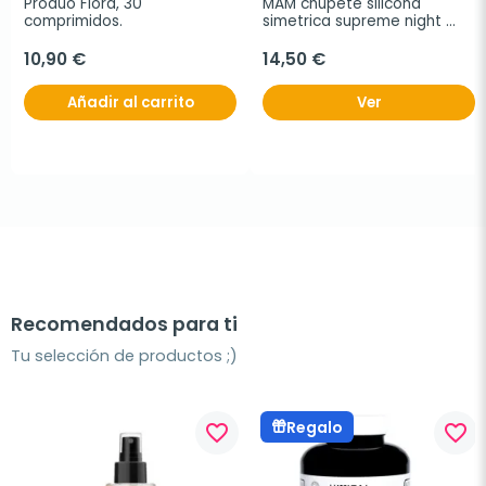
Produo Flora, 30 
MAM chupete silicona 
comprimidos.
simetrica supreme night 
azul 2-6 meses, 2Uds
10,90 €
14,50 €
Añadir al carrito
Ver
Recomendados para ti
Tu selección de productos ;)
Regalo
favorite_border
favorite_border