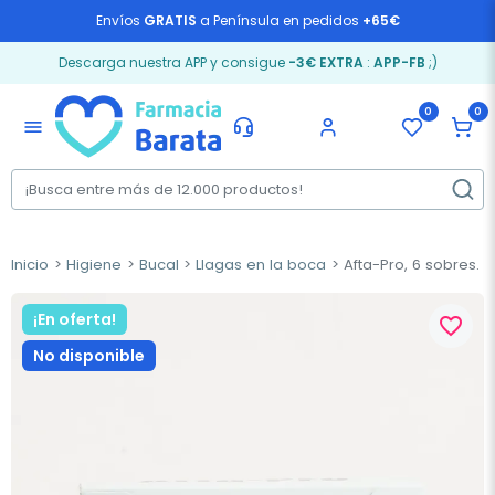
Envíos
GRATIS
a Península en pedidos
+65€
Descarga nuestra APP y consigue
-3€ EXTRA
:
APP-FB
;)
0
0
menu
Inicio
Higiene
Bucal
Llagas en la boca
Afta-Pro, 6 sobres.
¡En oferta!
favorite_border
No disponible