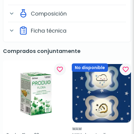
Composición
expand_more
Ficha técnica
expand_more
Comprados conjuntamente
No disponible
favorite_border
favorite_border
MAM