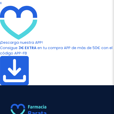
x
¡Descarga nuestra APP!
Consigue
3€ EXTRA
en tu compra APP de más de 50€ con el
código APP-FB