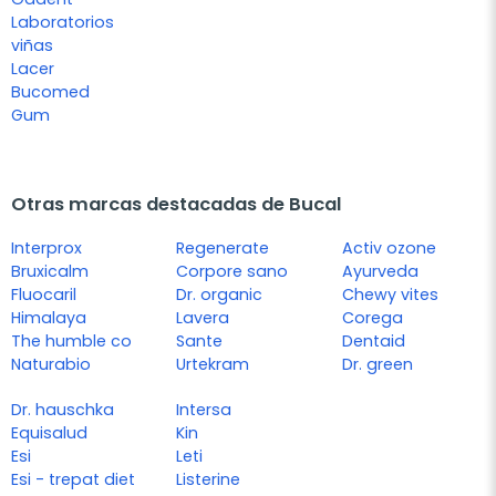
Laboratorios
viñas
Lacer
Bucomed
Gum
Otras marcas destacadas de Bucal
Interprox
Regenerate
Activ ozone
Bruxicalm
Corpore sano
Ayurveda
Fluocaril
Dr. organic
Chewy vites
Himalaya
Lavera
Corega
The humble co
Sante
Dentaid
Naturabio
Urtekram
Dr. green
Dr. hauschka
Intersa
Equisalud
Kin
Esi
Leti
Esi - trepat diet
Listerine