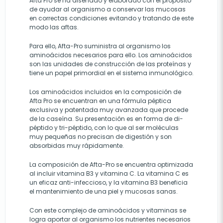
Afta Pro se ha diseñado y elaborado con el propósito
de ayudar al organismo a conservar las mucosas
en correctas condiciones evitando y tratando de este
modo las aftas.
Para ello, Afta-Pro suministra al organismo los
aminoácidos necesarios para ello. Los aminoácidos
son las unidades de construcción de las proteínas y
tiene un papel primordial en el sistema inmunológico.
Los aminoácidos incluidos en la composición de
Afta Pro se encuentran en una fórmula péptica
exclusiva y patentada muy avanzada que procede
de la caseína. Su presentación es en forma de di-
péptido y tri-péptido, con lo que al ser moléculas
muy pequeñas no precisan de digestión y son
absorbidas muy rápidamente.
La composición de Afta-Pro se encuentra optimizada
al incluir vitamina B3 y vitamina C. La vitamina C es
un eficaz anti-infeccioso, y la vitamina B3 beneficia
el mantenimiento de una piel y mucosas sanas.
Con este complejo de aminoácidos y vitaminas se
logra aportar al organismo los nutrientes necesarios