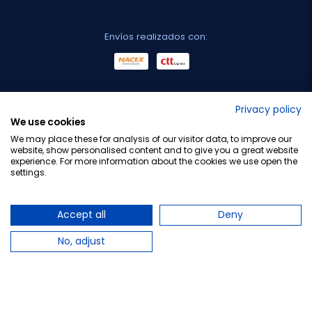
Envíos realizados con:
No lo decimos nosotros...
Privacy policy
We use cookies
¡Tu opinión es importante!
We may place these for analysis of our visitor data, to improve our
website, show personalised content and to give you a great website
experience. For more information about the cookies we use open the
settings.
Copyright © 2010-2026 Farmacia Barata S.L. Todos los
derechos reservados.
Accept all
Deny
No, adjust
Total:
12,50 €