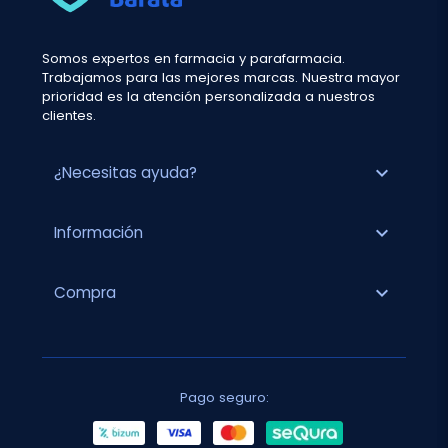
Somos expertos en farmacia y parafarmacia.
Trabajamos para las mejores marcas. Nuestra mayor
prioridad es la atención personalizada a nuestros
clientes.
expand_more
¿Necesitas ayuda?
expand_more
Información
expand_more
Compra
Pago seguro: