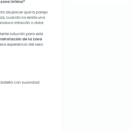
 zona íntima?
nto de placer que la pareja
dad, cuando no existe una
oducir irritación o dolor.
elente solución para este
hidratación de la zona
esa experiencia del sexo
botella con suavidad.