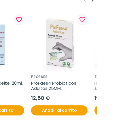
favorite_border
favorite_border
PROFAES
ZAMBON
eite, 20ml.
ProFaes4 Probioticos 
Fisiogen Ferro Fo
Adultos 25MM, 
sobres
30cápsulas.
12,50 €
19,95 €
carrito
Añadir al carrito
Añadir al c