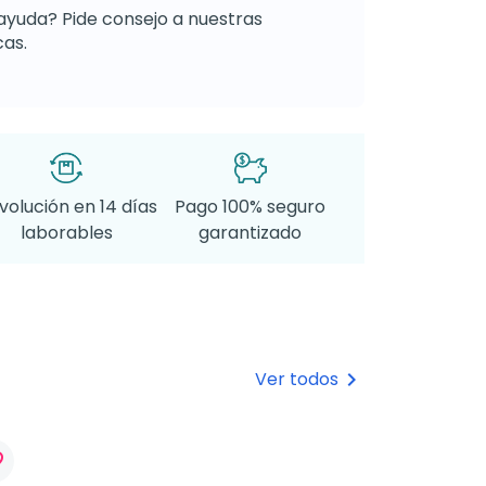
ayuda? Pide consejo a nuestras
as.
volución en 14 días
Pago 100% seguro
laborables
garantizado
Ver todos
keyboard_arrow_right
rder