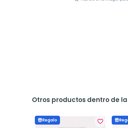
Otros productos dentro de l
Regalo
Reg
favorite_border