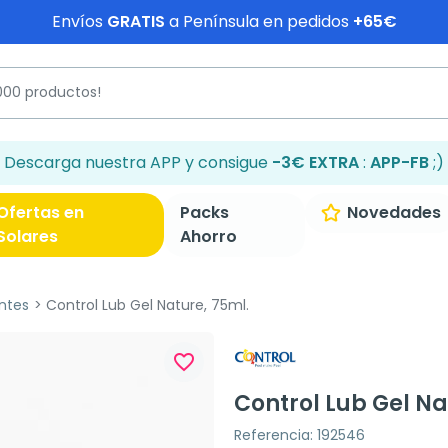
Envíos
GRATIS
a Península en pedidos
+65€
Descarga nuestra APP y consigue
-3€ EXTRA
:
APP-FB
;)
Ofertas en
Packs
Novedades
Solares
Ahorro
ntes
Control Lub Gel Nature, 75ml.
favorite_border
Control Lub Gel Na
Referencia: 192546