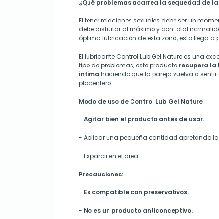
¿Qué problemas acarrea la sequedad de la
El tener relaciones sexuales debe ser un mome
debe disfrutar al máximo y con total normali
óptima lubricación de esta zona, esto llega a pr
El lubricante Control Lub Gel Nature es una exc
tipo de problemas, este producto
recupera la 
íntima
haciendo que la pareja vuelva a sentir 
placentero.
Modo de uso de Control Lub Gel Nature
-
Agitar bien el producto antes de usar.
-
Aplicar una pequeña cantidad apretando la 
-
Esparcir en el área.
Precauciones:
-
Es compatible con preservativos.
-
No es un producto anticonceptivo.