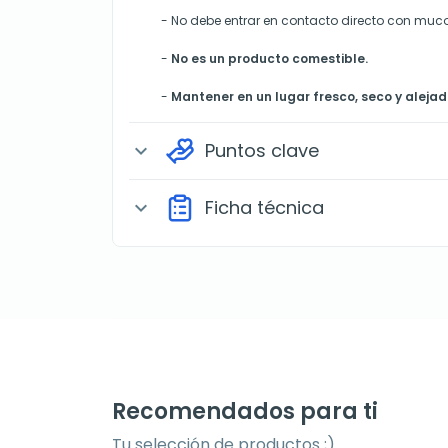
-
No debe entrar en contacto directo con muco
-
No es un producto comestible.
-
Mantener en un lugar fresco, seco y alejado
Puntos clave
expand_more
Ficha técnica
expand_more
Recomendados para ti
Tu selección de productos ;)