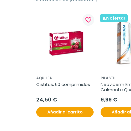
¡En oferta!
favorite_border
AQUILEA
RILASTIL
Cistitus, 60 comprimidos
Neoviderm Emu
Calmante Que
100 ml
24,50 €
9,99 €
Añadir al carrito
Añadir al