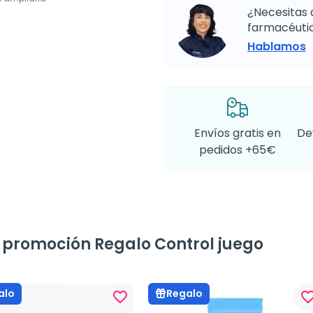
¿Necesitas 
farmacéutic
Hablamos
Envíos gratis en
De
pedidos +65€
a promoción Regalo Control juego
alo
Regalo
favorite_border
favorite_bo