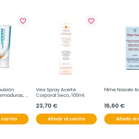
favorite_border
favorite_border
lsión 
Vea Spray Aceite 
Filme Nasale Ac
maduras, 
Corporal Seco, 100ml.
23,70 €
16,60 €
 carrito
Añadir al carrito
Añadir al 