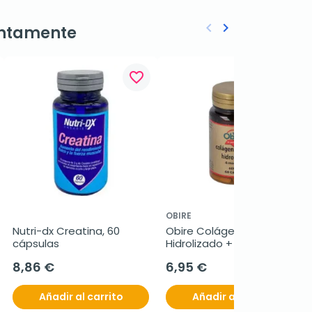
keyboard_arrow_left
keyboard_arrow_right
ntamente
Anterior
Siguiente
favorite_border
favorite_border
OBIRE
Nutri-dx Creatina, 60 
Obire Colágeno Marino 
cápsulas
Hidrolizado + Magnesio, 
60 Cáps.
8,86 €
6,95 €
Añadir al carrito
Añadir al carrito