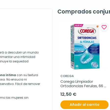
Comprados conju
favorite_border
vará a descubrir un mundo
perimentar una intimidad
inuye la sequedad
ona íntima
con su textura
COREGA
sa. No ensucia ni
Corega Limpiador 
servativo. Fácil de remover
Ortodoncias Ferulas, 66 
Tabletas.
12,50 €
omo las mujeres sin
Añadir al carrito