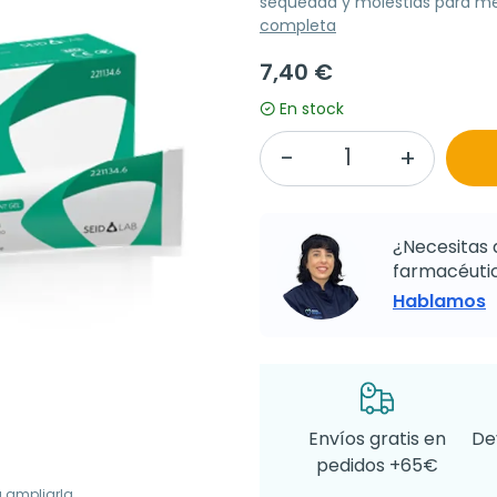
sequedad y molestias para mej
completa
7,40 €
En stock
¿Necesitas 
farmacéutic
Hablamos
Envíos gratis en
De
pedidos +65€
a ampliarla