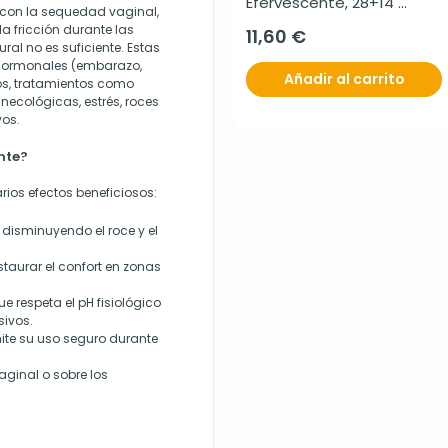
Efervescente, 28+14 
s con la sequedad vaginal,
comprimidos
la fricción durante las
11,60 €
ral no es suficiente. Estas
 hormonales (embarazo,
Añadir al carrito
os, tratamientos como
inecológicas, estrés, roces
vos.
nte?
rios efectos beneficiosos:
disminuyendo el roce y el
taurar el confort en zonas
 respeta el pH fisiológico
ivos.
ite su uso seguro durante
aginal o sobre los