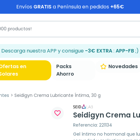
Envíos
GRATIS
a Península en pedidos
+65€
Descarga nuestra APP y consigue
-3€ EXTRA
:
APP-FB
;)
Ofertas en
Packs
Novedades
Solares
Ahorro
ntes
Seidigyn Crema Lubricante Íntima, 30 g
favorite_border
Seidigyn Crema Lu
Referencia: 221134
Gel íntimo no hormonal que lub