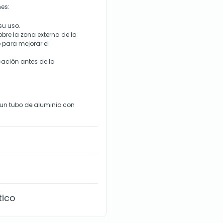
es:
su uso.
bre la zona externa de la
 para mejorar el
icación antes de la
 un tubo de aluminio con
tico