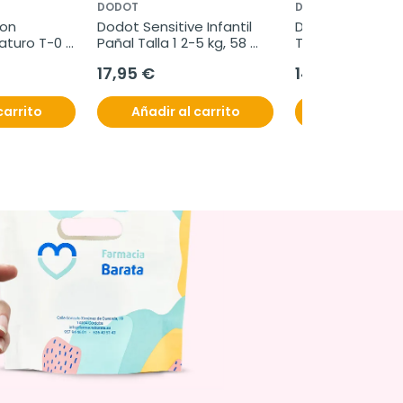
DODOT
DODOT
on 
Dodot Sensitive Infantil 
Dodot Sensitive I
aturo T-0 
Pañal Talla 1 2-5 kg, 58 
Talla 2 4-8 kg, 58
unidades
unidades
unidades
17,95 €
14,95 €
carrito
Añadir al carrito
Añadir al c