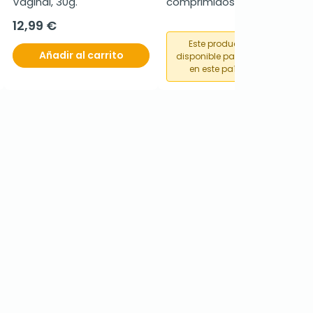
Vaginal, 30g.
comprimidos recubiertos
12,99 €
Este producto no está
Añadir al carrito
disponible para su compra
en este país o región.