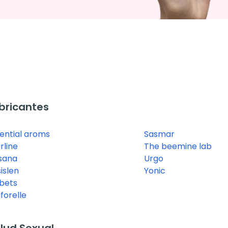
bricantes
ential aroms
Sasmar
rline
The beemine lab
isana
Urgo
sislen
Yonic
bets
forelle