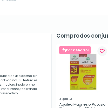
Comprados conju
¡Pack Ahorro!
favorite_border
cuosa de uso externo, sin
ad vaginal. Su textura es
s: incoloro, inodoro y no
a zona íntima, facilitando
preservativo.
AQUILEA
Aquilea Magnesio Potasio 