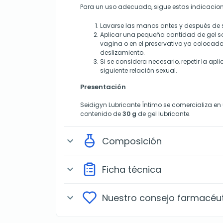
Para un uso adecuado, sigue estas indicacion
Lavarse las manos antes y después de 
Aplicar una pequeña cantidad de gel so
vagina o en el preservativo ya colocado
deslizamiento.
Si se considera necesario, repetir la apl
siguiente relación sexual.
Presentación
Seidigyn Lubricante Íntimo se comercializa en
contenido de
30 g
de gel lubricante.
Composición
expand_more
Ficha técnica
expand_more
Nuestro consejo farmacéu
expand_more