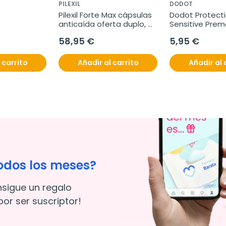
PILEXIL
DODOT
Pilexil Forte Max cápsulas 
Dodot Protecti
anticaída oferta duplo, 
Sensitive Prem
2x60 cápsulas
1.5-2.5 kg, 24 
58,95 €
5,95 €
 carrito
Añadir al carrito
Añadir al 
odos los meses?
nsigue un regalo
or ser suscriptor!