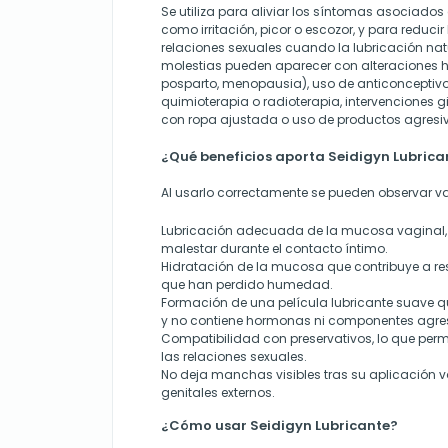
Se utiliza para aliviar los síntomas asociado
como irritación, picor o escozor, y para reducir 
relaciones sexuales cuando la lubricación natu
molestias pueden aparecer con alteraciones
posparto, menopausia), uso de anticonceptiv
quimioterapia o radioterapia, intervenciones g
con ropa ajustada o uso de productos agresi
¿Qué beneficios aporta Seidigyn Lubrica
Al usarlo correctamente se pueden observar va
Lubricación adecuada de la mucosa vaginal, 
malestar durante el contacto íntimo.
Hidratación de la mucosa que contribuye a res
que han perdido humedad.
Formación de una película lubricante suave que
y no contiene hormonas ni componentes agres
Compatibilidad con preservativos, lo que perm
las relaciones sexuales.
No deja manchas visibles tras su aplicación v
genitales externos.
¿Cómo usar Seidigyn Lubricante?