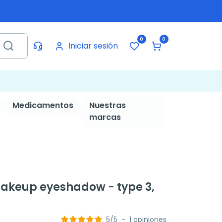
0
0
Iniciar sesión
Medicamentos
Nuestras
marcas
akeup eyeshadow - type 3,
5
/
5
-
1
opiniones