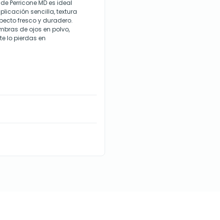
 de Perricone MD es ideal
plicación sencilla, textura
specto fresco y duradero.
bras de ojos en polvo,
e lo pierdas en