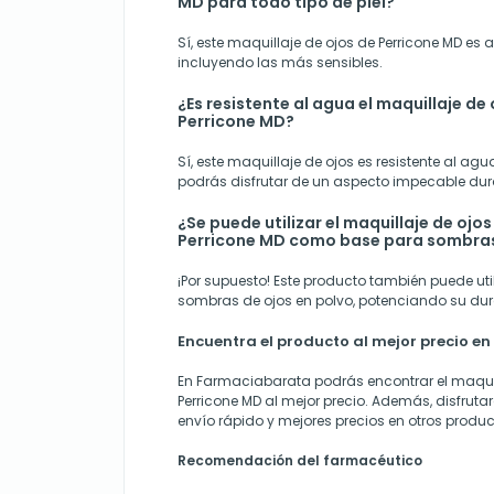
MD para todo tipo de piel?
Sí, este maquillaje de ojos de Perricone MD es a
incluyendo las más sensibles.
¿Es resistente al agua el maquillaje d
Perricone MD?
Sí, este maquillaje de ojos es resistente al agu
podrás disfrutar de un aspecto impecable dura
¿Se puede utilizar el maquillaje de oj
Perricone MD como base para sombras
¡Por supuesto! Este producto también puede ut
sombras de ojos en polvo, potenciando su du
Encuentra el producto al mejor precio 
En Farmaciabarata podrás encontrar el maqui
Perricone MD al mejor precio. Además, disfrut
envío rápido y mejores precios en otros produc
Recomendación del farmacéutico