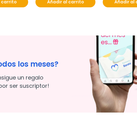
 carrito
Añadir al carrito
Añadir al 
odos los meses?
nsigue un regalo
or ser suscriptor!