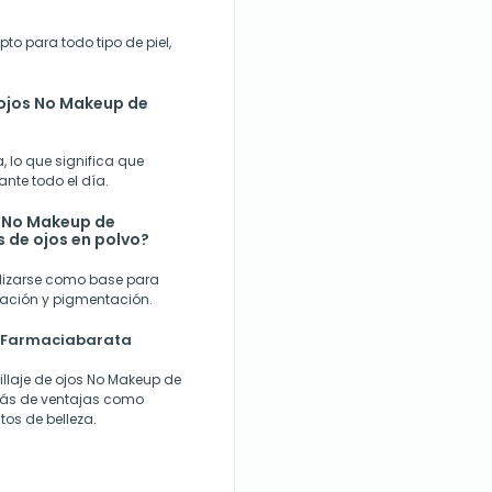
pto para todo tipo de piel,
e ojos No Makeup de
a, lo que significa que
nte todo el día.
os No Makeup de
 de ojos en polvo?
ilizarse como base para
ración y pigmentación.
en Farmaciabarata
llaje de ojos No Makeup de
arás de ventajas como
tos de belleza.