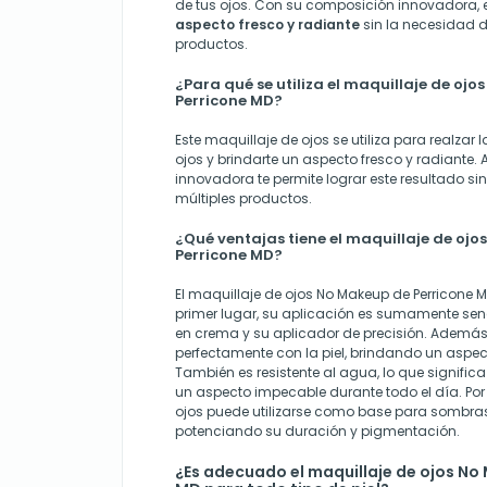
de tus ojos. Con su composición innovadora, e
aspecto fresco y radiante
sin la necesidad de
productos.
¿Para qué se utiliza el maquillaje de oj
Perricone MD?
Este maquillaje de ojos se utiliza para realzar l
ojos y brindarte un aspecto fresco y radiante
innovadora te permite lograr este resultado sin
múltiples productos.
¿Qué ventajas tiene el maquillaje de oj
Perricone MD?
El maquillaje de ojos No Makeup de Perricone M
primer lugar, su aplicación es sumamente sen
en crema y su aplicador de precisión. Además, 
perfectamente con la piel, brindando un aspec
También es resistente al agua, lo que signific
un aspecto impecable durante todo el día. Por 
ojos puede utilizarse como base para sombras
potenciando su duración y pigmentación.
¿Es adecuado el maquillaje de ojos No