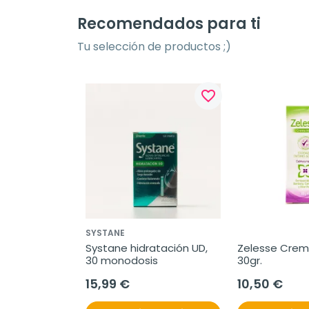
Recomendados para ti
Tu selección de productos ;)
favorite_border
SYSTANE
Systane hidratación UD, 
Zelesse Crema
30 monodosis
30gr.
15,99 €
10,50 €