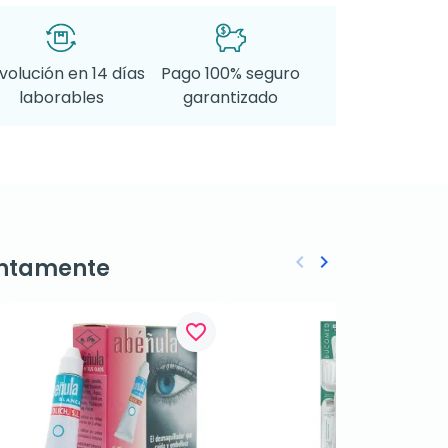
volución en 14 días
Pago 100% seguro
laborables
garantizado
keyboard_arrow_left
keyboard_arrow_right
ntamente
Anterior
Siguiente
favorite_border
favorite_border