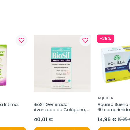
-25%
favorite_border
favorite_border
AQUILEA
 Intima, 
BioSil Generador 
Aquilea Sueño 
Avanzado de Colágeno, 
60 comprimido
60Cápsulas.
40,01 €
14,96 €
19,95 