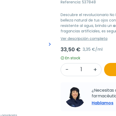
Referencia: 537848
Descubre el revolucionario No
belleza natural de tus ojos co
resistente al agua, brinda un
a
fragancias artificiales, es segu
Ver descripción completa
keyboard_arrow_right
Siguiente
33,50 €
3,35 €/ml
En stock
¿Necesitas 
farmacéutic
Hablamos
a ampliarla