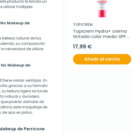
ste producto te brinda un
 utilizar múltiples
os No Makeup de
TOPICREM
Topicrem Hydra+ crema 
tintada color medio SPF 
a belleza natural de tus
50, 40 ml
. Además, su composición
17,99 €
 la necesidad de utilizar
Añadir al carrito
os No Makeup de
D tiene varias ventajas. En
cilla gracias a su formato
su textura ligera se funde
to natural y duradero.
a que podrás disfrutar de
último, este maquillaje de
 de ojos en polvo,
 Makeup de Perricone