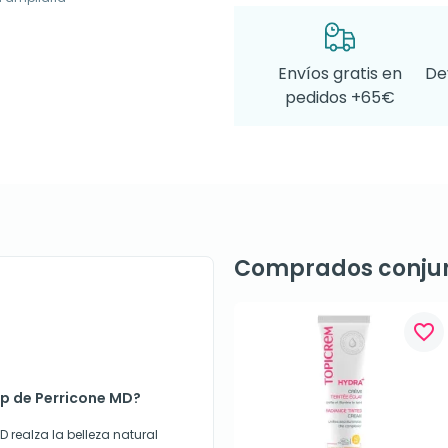
Envíos gratis en
De
pedidos +65€
Comprados conju
favorite_border
up de Perricone MD?
 realza la belleza natural