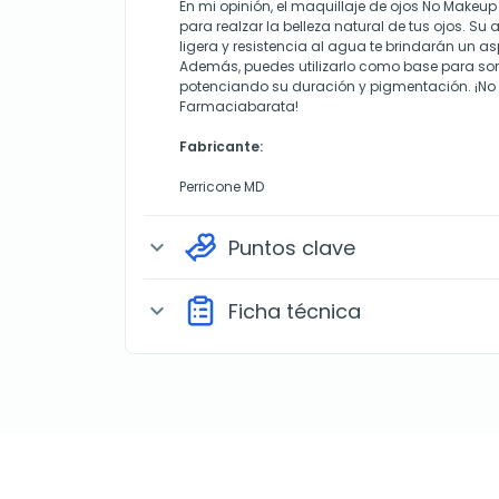
En mi opinión, el maquillaje de ojos No Makeup
para realzar la belleza natural de tus ojos. Su a
ligera y resistencia al agua te brindarán un a
Además, puedes utilizarlo como base para som
potenciando su duración y pigmentación. ¡No t
Farmaciabarata!
Fabricante:
Perricone MD
Puntos clave
expand_more
Ficha técnica
expand_more