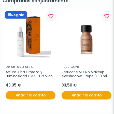
Comprados conjuntamente
Regalo
favorite_border
favorite_border
DR ARTURO ALBA
PERRICONE
Arturo Alba Firmeza y 
Perricone MD No Makeup 
Luminosidad DMAE-Ursólico, 
eyeshadow - type 3, 10 ml
30 ml
43,35 €
33,50 €
Añadir al carrito
Añadir al carrito