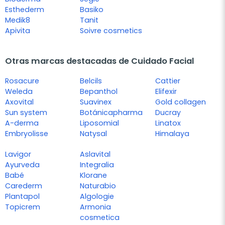
Esthederm
Basiko
Medik8
Tanit
Apivita
Soivre cosmetics
Otras marcas destacadas de Cuidado Facial
Rosacure
Belcils
Cattier
Weleda
Bepanthol
Elifexir
Axovital
Suavinex
Gold collagen
Sun system
Botánicapharma
Ducray
A-derma
Liposomial
Linatox
Embryolisse
Natysal
Himalaya
Lavigor
Aslavital
Ayurveda
Integralia
Babé
Klorane
Carederm
Naturabio
Plantapol
Algologie
Topicrem
Armonia
cosmetica