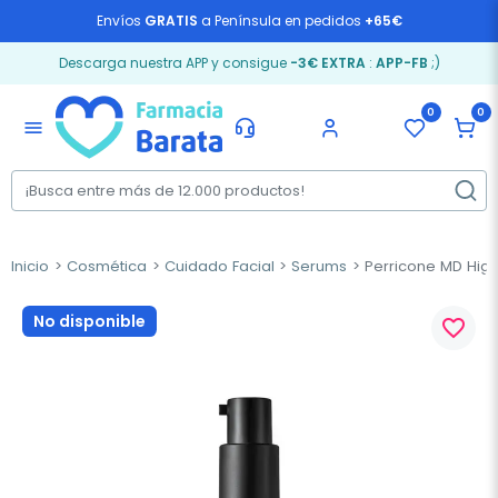
Envíos
GRATIS
a Península en pedidos
+65€
Descarga nuestra APP y consigue
-3€ EXTRA
:
APP-FB
;)
0
0
menu
Inicio
Cosmética
Cuidado Facial
Serums
Perricone MD High 
No disponible
favorite_border