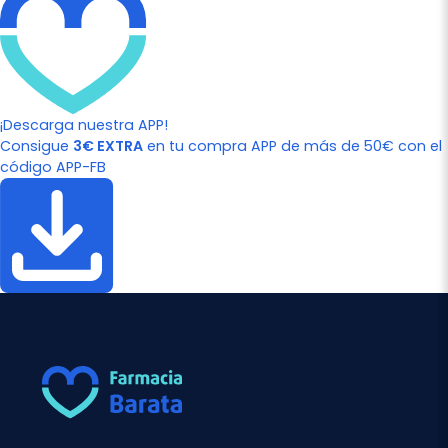
¡Descarga nuestra APP!
Consigue
3€ EXTRA
en tu compra APP de más de 50€ con el
código APP-FB