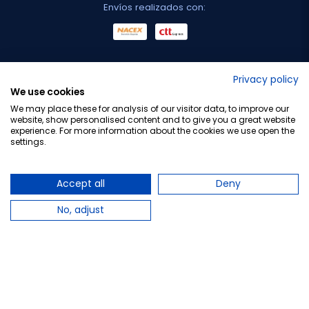
Envíos realizados con:
No lo decimos nosotros...
Privacy policy
We use cookies
¡Tu opinión es importante!
We may place these for analysis of our visitor data, to improve our
website, show personalised content and to give you a great website
experience. For more information about the cookies we use open the
settings.
Copyright © 2010-2026 Farmacia Barata S.L. Todos los
derechos reservados.
Accept all
Deny
No, adjust
Total:
66,95 €
Avísame cuando esté disponible