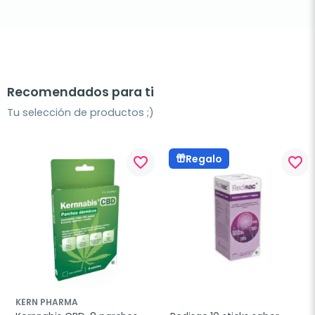
Recomendados para ti
Tu selección de productos ;)
Regalo
favorite_border
favorite_border
KERN PHARMA