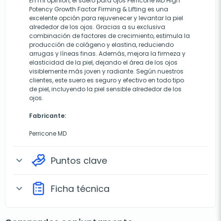
En mi opinión, el suero para ojos Perricone MD High
Potency Growth Factor Firming & Lifting es una
excelente opción para rejuvenecer y levantar la piel
alrededor de los ojos. Gracias a su exclusiva
combinación de factores de crecimiento, estimula la
producción de colágeno y elastina, reduciendo
arrugas y líneas finas. Además, mejora la firmeza y
elasticidad de la piel, dejando el área de los ojos
visiblemente más joven y radiante. Según nuestros
clientes, este suero es seguro y efectivo en todo tipo
de piel, incluyendo la piel sensible alrededor de los
ojos.
Fabricante:
Perricone MD
Puntos clave
expand_more
Ficha técnica
expand_more