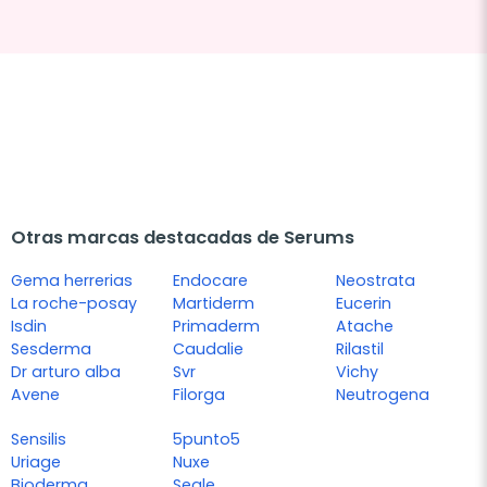
Otras marcas destacadas de Serums
Gema herrerias
Endocare
Neostrata
La roche-posay
Martiderm
Eucerin
Isdin
Primaderm
Atache
Sesderma
Caudalie
Rilastil
Dr arturo alba
Svr
Vichy
Avene
Filorga
Neutrogena
Sensilis
5punto5
Uriage
Nuxe
Bioderma
Segle