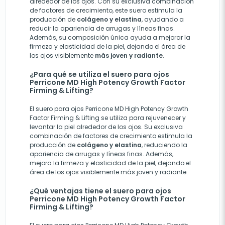
alrededor de los ojos. Con su exclusiva combinación
de factores de crecimiento, este suero estimula la
producción de
colágeno y elastina
, ayudando a
reducir la apariencia de arrugas y líneas finas.
Además, su composición única ayuda a mejorar la
firmeza y elasticidad de la piel, dejando el área de
los ojos visiblemente
más joven y radiante
.
¿Para qué se utiliza el suero para ojos
Perricone MD High Potency Growth Factor
Firming & Lifting?
El suero para ojos Perricone MD High Potency Growth
Factor Firming & Lifting se utiliza para rejuvenecer y
levantar la piel alrededor de los ojos. Su exclusiva
combinación de factores de crecimiento estimula la
producción de
colágeno y elastina
, reduciendo la
apariencia de arrugas y líneas finas. Además,
mejora la firmeza y elasticidad de la piel, dejando el
área de los ojos visiblemente más joven y radiante.
¿Qué ventajas tiene el suero para ojos
Perricone MD High Potency Growth Factor
Firming & Lifting?