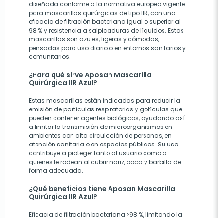
diseñada conforme a la normativa europea vigente
para mascarillas quirúrgicas de tipo IIR, con una
eficacia de filtración bacteriana igual o superior al
98 % y resistencia a salpicaduras de líquidos. Estas
mascarillas son azules, ligeras y cómodas,
pensadas para uso diario o en entornos sanitarios y
comunitarios.
¿Para qué sirve Aposan Mascarilla
Quirúrgica IIR Azul?
Estas mascarillas están indicadas para reducir la
emisión de partículas respiratorias y gotículas que
pueden contener agentes biológicos, ayudando así
a limitar la transmisión de microorganismos en
ambientes con alta circulación de personas, en
atención sanitaria o en espacios públicos. Su uso
contribuye a proteger tanto al usuario como a
quienes le rodean al cubrir nariz, boca y barbilla de
forma adecuada.
¿Qué beneficios tiene Aposan Mascarilla
Quirúrgica IIR Azul?
Eficacia de filtración bacteriana ≥98 %, limitando la