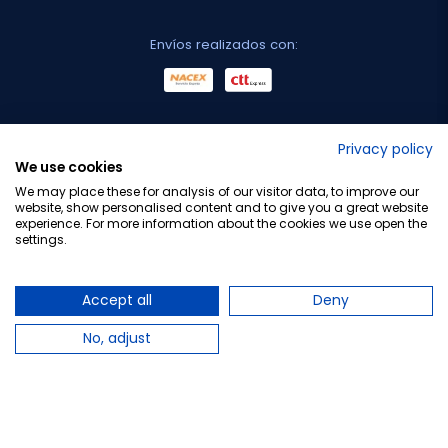
Envíos realizados con:
No lo decimos nosotros...
Privacy policy
We use cookies
¡Tu opinión es importante!
We may place these for analysis of our visitor data, to improve our
website, show personalised content and to give you a great website
experience. For more information about the cookies we use open the
settings.
Copyright © 2010-2026 Farmacia Barata S.L. Todos los
derechos reservados.
Accept all
Deny
No, adjust
Total:
3,30 €