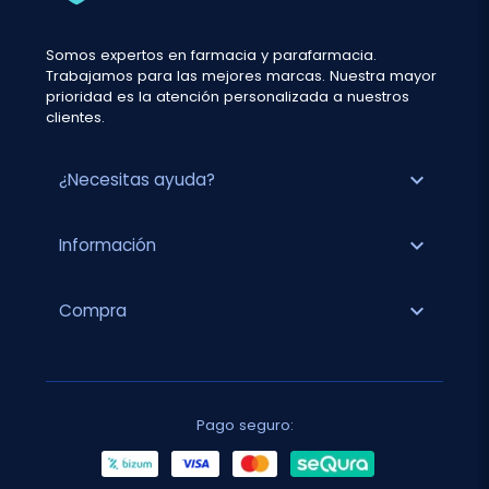
Somos expertos en farmacia y parafarmacia.
Trabajamos para las mejores marcas. Nuestra mayor
prioridad es la atención personalizada a nuestros
clientes.
expand_more
¿Necesitas ayuda?
expand_more
Información
expand_more
Compra
Pago seguro: