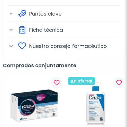
Puntos clave
expand_more
Ficha técnica
expand_more
Nuestro consejo farmacéutico
expand_more
Comprados conjuntamente
¡En oferta!
favorite_border
favorite_border