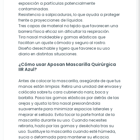
exposición a partículas potencialmente
contaminadas.
Resistencia a salpicaduras, lo que ayuda a proteger
frente a proyecciones de líquidos.
Tres capas de material no tejido que favorecen una
barrera física eficaz sin dificultar la respiración.
Tira nasal moldeable y gomas elásticas que
facilitan un ajuste cómodo y seguro al rostro.
Diseño desechable y ligero que favorece su uso
diario en distintas situaciones.
¿Cómo usar Aposan Mascarilla Quirúrgica
IIR Azul?
Antes de colocar la mascarilla, asegúrate de que tus
manos están limpias. Retira una unidad del envase y
colócala sobre tu cara cubriendo nariz, boca y
barbilla. Pasa las gomas elásticas por detrás de las
orejas y ajusta la tira nasal presionándola
suavemente para minimizar espacios laterales y
mejorar el sellado. Evita tocar la parte frontal de la
mascarilla durante su uso. Cuando necesites
retirarla, hazlo por las gomas y deséchala tras su
uso. Sustituye la mascarilla cuando esté húmeda,
sucia o deformada para mantener su eficacia.