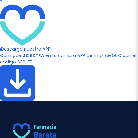
x
¡Descarga nuestra APP!
Consigue
3€ EXTRA
en tu compra APP de más de 50€ con el
código APP-FB