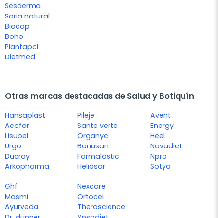
Sesderma
Soria natural
Biocop
Boho
Plantapol
Dietmed
Otras marcas destacadas de Salud y Botiquín
Hansaplast
Pileje
Avent
Acofar
Sante verte
Energy
Lisubel
Organyc
Heel
Urgo
Bonusan
Novadiet
Ducray
Farmalastic
Npro
Arkopharma
Heliosar
Sotya
Ghf
Nexcare
Masmi
Ortocel
Ayurveda
Therascience
Dr. dunner
Ynsadiet