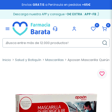
Envíos
GRATIS
a Península en pedidos
+65€
Descarga nuestra APP y consigue
-3€ EXTRA
:
APP-FB
;)
0
0
menu
Inicio
Salud y Botiquín
Mascarillas
Aposan Mascarilla Quirúrgui
favorite_border