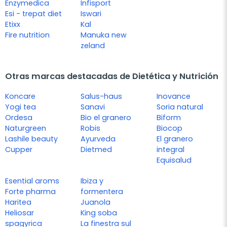
Enzymedica
Infisport
Esi - trepat diet
Iswari
Etixx
Kal
Fire nutrition
Manuka new
zeland
Otras marcas destacadas de Dietética y Nutrición
Koncare
Salus-haus
Inovance
Yogi tea
Sanavi
Soria natural
Ordesa
Bio el granero
Biform
Naturgreen
Robis
Biocop
Lashile beauty
Ayurveda
El granero
Cupper
Dietmed
integral
Equisalud
Esential aroms
Ibiza y
Forte pharma
formentera
Haritea
Juanola
Heliosar
King soba
spagyrica
La finestra sul