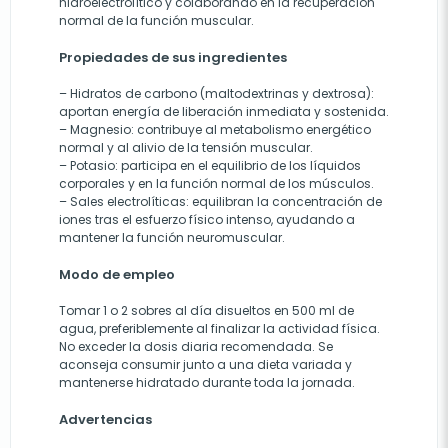
hidroelectrolítico y colaborando en la recuperación
normal de la función muscular.
Propiedades de sus ingredientes
– Hidratos de carbono (maltodextrinas y dextrosa):
aportan energía de liberación inmediata y sostenida.
– Magnesio: contribuye al metabolismo energético
normal y al alivio de la tensión muscular.
– Potasio: participa en el equilibrio de los líquidos
corporales y en la función normal de los músculos.
– Sales electrolíticas: equilibran la concentración de
iones tras el esfuerzo físico intenso, ayudando a
mantener la función neuromuscular.
Modo de empleo
Tomar 1 o 2 sobres al día disueltos en 500 ml de
agua, preferiblemente al finalizar la actividad física.
No exceder la dosis diaria recomendada. Se
aconseja consumir junto a una dieta variada y
mantenerse hidratado durante toda la jornada.
Advertencias