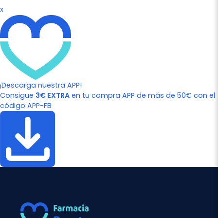
x
¡Descarga nuestra APP!
Consigue
3€ EXTRA
en tu compra APP de más de 50€ con el
código APP-FB