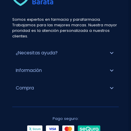
Somos expertos en farmacia y parafarmacia.
Trabajamos para las mejores marcas. Nuestra mayor
prioridad es la atención personalizada a nuestros
clientes.
expand_more
¿Necesitas ayuda?
expand_more
Información
expand_more
Compra
Pago seguro: