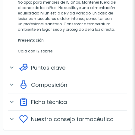
No apto para menores de 15 años. Mantener fuera del
alcance de los niños. No sustituye una alimentación
equilibrada ni un estilo de vida variado. En caso de
lesiones musculares o dolor intenso, consultar con
un profesional sanitario. Conservar a temperatura
ambiente en lugar seco y protegido de la luz directa.
Presentación
Caja con 12 sobres.
Puntos clave
expand_more
Composición
expand_more
Ficha técnica
expand_more
Nuestro consejo farmacéutico
expand_more