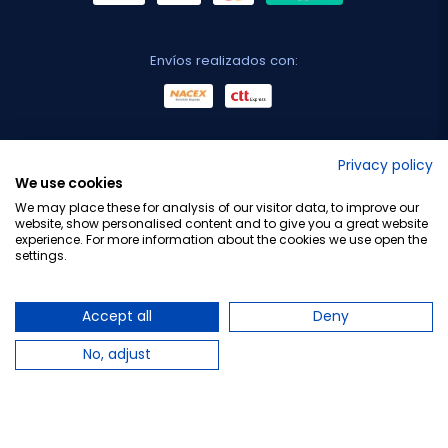
Envíos realizados con:
No lo decimos nosotros...
Privacy policy
We use cookies
¡Tu opinión es importante!
We may place these for analysis of our visitor data, to improve our
website, show personalised content and to give you a great website
experience. For more information about the cookies we use open the
settings.
Copyright © 2010-2026 Farmacia Barata S.L. Todos los
derechos reservados.
Accept all
Deny
No, adjust
Total:
17,95 €