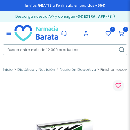
Envíos
GRATIS
a Península en pedidos
+65€
Descarga nuestra APP y consigue
-3€ EXTRA
:
APP-FB
;)
0
0
menu
Inicio
Dietética y Nutrición
Nutrición Deportiva
Finisher recove
favorite_border