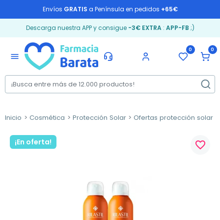
Envíos
GRATIS
a Península en pedidos
+65€
Descarga nuestra APP y consigue
-3€ EXTRA
:
APP-FB
;)
0
0
menu
Inicio
Cosmética
Protección Solar
Ofertas protección solar
¡En oferta!
favorite_border