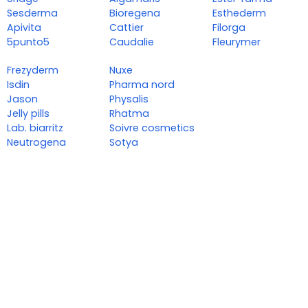
Sesderma
Bioregena
Esthederm
Apivita
Cattier
Filorga
5punto5
Caudalie
Fleurymer
Frezyderm
Nuxe
Isdin
Pharma nord
Jason
Physalis
Jelly pills
Rhatma
Lab. biarritz
Soivre cosmetics
Neutrogena
Sotya