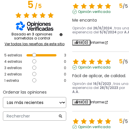
5
5
/
5
/
5
Opinión verificada
Me encanta
Opinión del
26/6/2024
, tras un
experiencia del
5/6/2024
por
A.
Basado en
3
opiniones
sometidas a control
Útil
(0)
Informe
Ver todas las reseñas de este sitio
5
estrellas
3
5
/
5
4
estrellas
0
Opinión verificada
3
estrellas
0
2
estrellas
0
Fácil de aplicar, de calidad.
1
estrella
0
Opinión del
16/6/2023
, tras una
experiencia del
28/5/2023
por
Ordenar las opiniones
A.A.
Útil
(0)
Informe
5
/
5
Opinión verificada