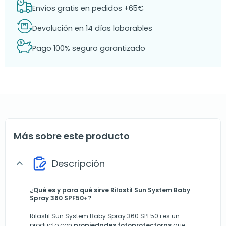
Envíos gratis en pedidos +65€
Devolución en 14 días laborables
Pago 100% seguro garantizado
Más sobre este producto
Descripción
expand_more
¿Qué es y para qué sirve Rilastil Sun System Baby
Spray 360 SPF50+?
Rilastil Sun System Baby Spray 360 SPF50+es un
producto con
propiedades fotoprotectoras
que