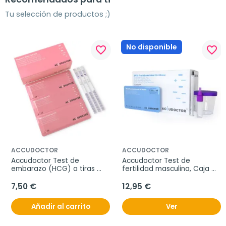
Tu selección de productos ;)
No disponible
favorite_border
favorite_border
ACCUDOCTOR
ACCUDOCTOR
Accudoctor Test de 
Accudoctor Test de 
embarazo (HCG) a tiras 
fertilidad masculina, Caja 
10miu, Caja de 10 pruebas
de 2 pruebas
7,50 €
12,95 €
Añadir al carrito
Ver