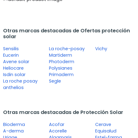
Otras marcas destacadas de Ofertas protección
solar
Sensilis
La roche-posay
Vichy
Eucerin
Martiderm
Avene solar
Photoderm
Heliocare
Polysianes
Isdin solar
Primaderm
La roche posay
Segle
anthelios
Otras marcas destacadas de Protección Solar
Bioderma
Acofar
Cerave
A-derma
Acorelle
Equisalud
Uriage
Algamaris
Estel-farma