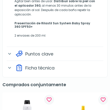
Agitar bien antes de usar.
Distribuir sobre la piel con
el aplicador 360
, al menos 30 minutos antes de la
exposición al sol. Después de cada baño repetir la
aplicación.
Presentación de Rilastil Sun System Baby Spray
360 SPF50+
2 envases de 200 ml.
Puntos clave
expand_more
Ficha técnica
expand_more
Comprados conjuntamente
favorite_border
favorite_border