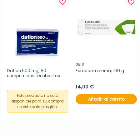
favorite_border
favorite_border
SEID
Daflon 500 mg, 60 
Furaderm crema, 100 g
comprimidos recubiertos
14,00 €
Este producto no está
Añadir al carrito
disponible para su compra
en este país o región.