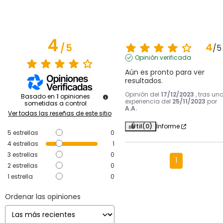
4
4
/
5
/
5
Opinión verificada
Aún es pronto para ver 
resultados.
Opinión del
17/12/2023
, tras un
Basado en
1
opiniones
experiencia del
25/11/2023
por
sometidas a control
A.A.
Ver todas las reseñas de este sitio
Útil
(0)
Informe
5
estrellas
0
4
estrellas
1
3
estrellas
0
1
2
estrellas
0
1
estrella
0
Ordenar las opiniones