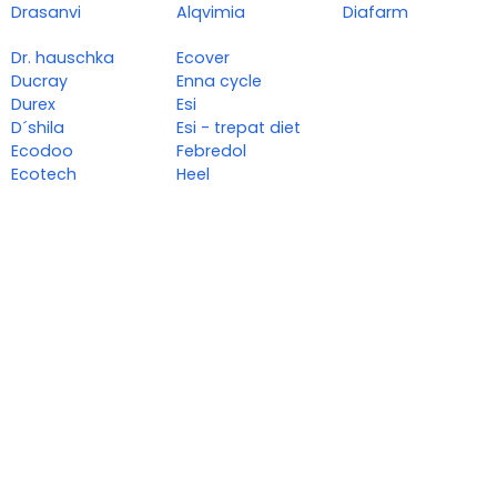
Drasanvi
Alqvimia
Diafarm
Dr. hauschka
Ecover
Ducray
Enna cycle
Durex
Esi
D´shila
Esi - trepat diet
Ecodoo
Febredol
Ecotech
Heel