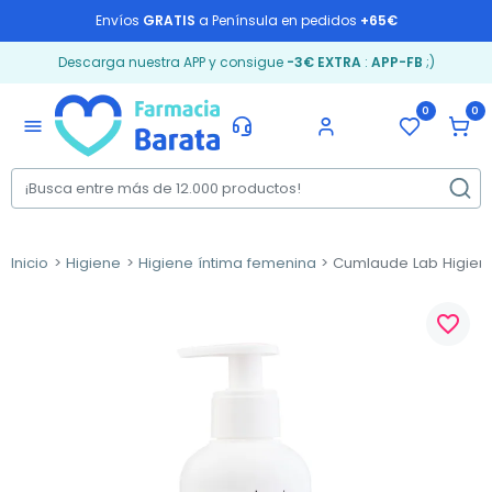
Envíos
GRATIS
a Península en pedidos
+65€
Descarga nuestra APP y consigue
-3€ EXTRA
:
APP-FB
;)
0
0
menu
Inicio
Higiene
Higiene íntima femenina
Cumlaude Lab Higiene 
favorite_border