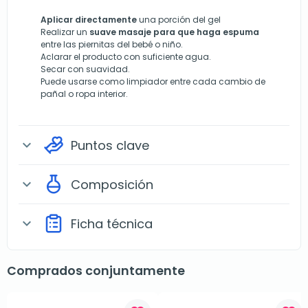
Aplicar directamente
una porción del gel
Realizar un
suave masaje para que haga espuma
entre las piernitas del bebé o niño.
Aclarar el producto con suficiente agua.
Secar con suavidad.
Puede usarse como limpiador entre cada cambio de
pañal o ropa interior.
Puntos clave
expand_more
Composición
expand_more
Ficha técnica
expand_more
Comprados conjuntamente