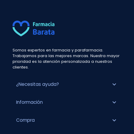
Somos expertos en farmacia y parafarmacia.
Trabajamos para las mejores marcas. Nuestra mayor
prioridad es la atención personalizada a nuestros
clientes.
expand_more
¿Necesitas ayuda?
expand_more
Información
expand_more
Compra