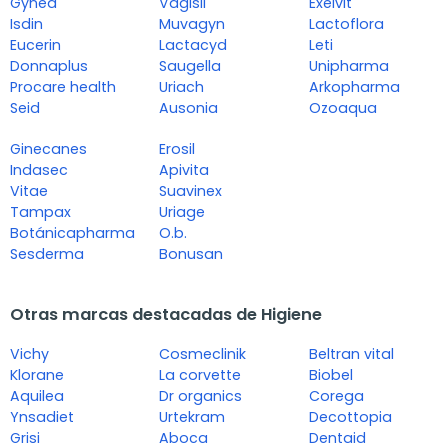
Gynea
Vagisil
Exelvit
Isdin
Muvagyn
Lactoflora
Eucerin
Lactacyd
Leti
Donnaplus
Saugella
Unipharma
Procare health
Uriach
Arkopharma
Seid
Ausonia
Ozoaqua
Ginecanes
Erosil
Indasec
Apivita
Vitae
Suavinex
Tampax
Uriage
Botánicapharma
O.b.
Sesderma
Bonusan
Otras marcas destacadas de Higiene
Vichy
Cosmeclinik
Beltran vital
Klorane
La corvette
Biobel
Aquilea
Dr organics
Corega
Ynsadiet
Urtekram
Decottopia
Grisi
Aboca
Dentaid