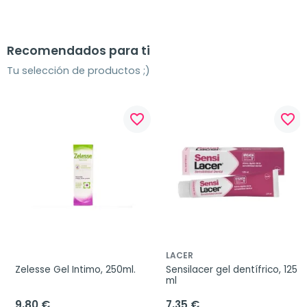
Recomendados para ti
Tu selección de productos ;)
favorite_border
favorite_border
LACER
Zelesse Gel Intimo, 250ml.
Sensilacer gel dentífrico, 125 
ml
9,80 €
7,35 €