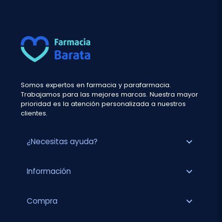
Somos expertos en farmacia y parafarmacia.
Trabajamos para las mejores marcas. Nuestra mayor
prioridad es la atención personalizada a nuestros
clientes.
expand_more
¿Necesitas ayuda?
expand_more
Información
expand_more
Compra