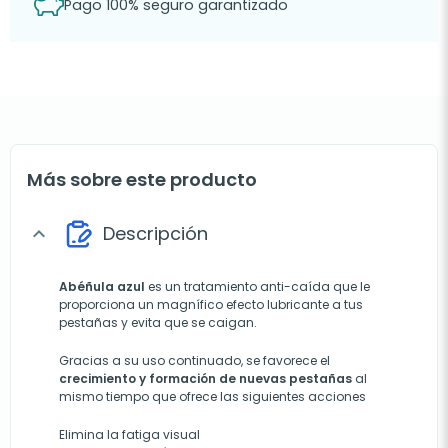
Pago 100% seguro garantizado
Más sobre este producto
Descripción
expand_more
Abéñula azul
es un tratamiento anti-caída que le
proporciona un magnífico efecto lubricante a tus
pestañas y evita que se caigan.
Gracias a su uso continuado, se favorece el
crecimiento y formación de nuevas pestañas
al
mismo tiempo que ofrece las siguientes acciones
Elimina la fatiga visual