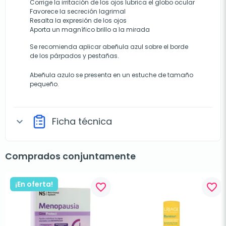
Corrige la irritación de los ojos lubrica el globo ocular
Favorece la secreción lagrimal
Resalta la expresión de los ojos
Aporta un magnífico brillo a la mirada
Se recomienda aplicar abeñula azul sobre el borde
de los párpados y pestañas.
Abeñula azulo se presenta en un estuche de tamaño
pequeño.
Ficha técnica
expand_more
Comprados conjuntamente
¡En oferta!
favorite_border
favorite_border