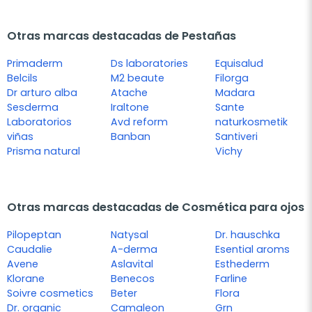
Otras marcas destacadas de Pestañas
Primaderm
Ds laboratories
Equisalud
Belcils
M2 beaute
Filorga
Dr arturo alba
Atache
Madara
Sesderma
Iraltone
Sante
Laboratorios
Avd reform
naturkosmetik
viñas
Banban
Santiveri
Prisma natural
Vichy
Otras marcas destacadas de Cosmética para ojos
Pilopeptan
Natysal
Dr. hauschka
Caudalie
A-derma
Esential aroms
Avene
Aslavital
Esthederm
Klorane
Benecos
Farline
Soivre cosmetics
Beter
Flora
Dr. organic
Camaleon
Grn