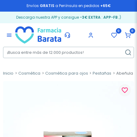
Envíos
GRATIS
a Península en pedidos
+65€
Descarga nuestra APP y consigue
-3€ EXTRA
:
APP-FB
;)
0
0
menu
Inicio
Cosmética
Cosmética para ojos
Pestañas
Abeñula a
favorite_border