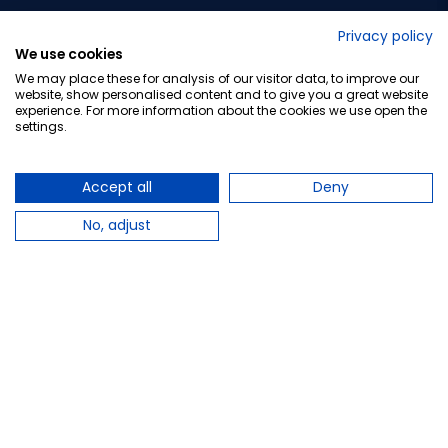
No lo decimos nosotros...
Privacy policy
We use cookies
¡Tu opinión es importante!
We may place these for analysis of our visitor data, to improve our
website, show personalised content and to give you a great website
experience. For more information about the cookies we use open the
settings.
Copyright © 2010-2026 Farmacia Barata S.L. Todos los
derechos reservados.
Accept all
Deny
No, adjust
Total:
8,95 €
−
+
Añadir al carrito