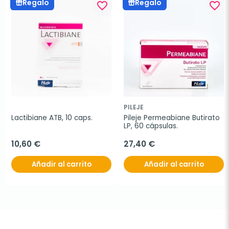
Regalo
Regalo
favorite_border
favorite_border
PILEJE
Lactibiane ATB, 10 caps.
Pileje Permeabiane Butirato 
LP, 60 cápsulas.
10,60 €
27,40 €
Añadir al carrito
Añadir al carrito