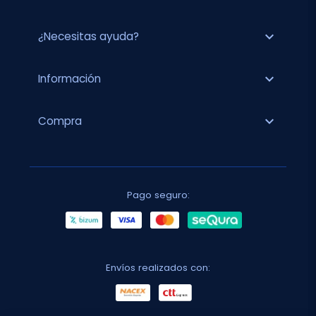
expand_more
¿Necesitas ayuda?
expand_more
Información
expand_more
Compra
Pago seguro:
Envíos realizados con: