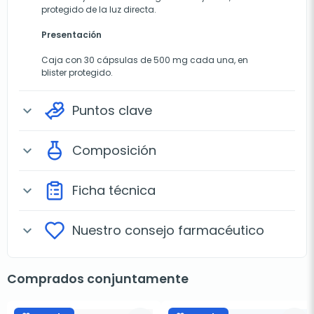
protegido de la luz directa.
Presentación
Caja con 30 cápsulas de 500 mg cada una, en
blister protegido.
Puntos clave
expand_more
Composición
expand_more
Ficha técnica
expand_more
Nuestro consejo farmacéutico
expand_more
Comprados conjuntamente