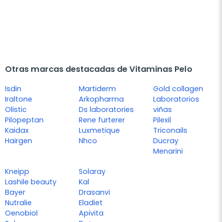
Otras marcas destacadas de Vitaminas Pelo
Isdin
Martiderm
Gold collagen
Iraltone
Arkopharma
Laboratorios
Olistic
Ds laboratories
viñas
Pilopeptan
Rene furterer
Pilexil
Kaidax
Luxmetique
Triconails
Hairgen
Nhco
Ducray
Menarini
Kneipp
Solaray
Lashile beauty
Kal
Bayer
Drasanvi
Nutralie
Eladiet
Oenobiol
Apivita