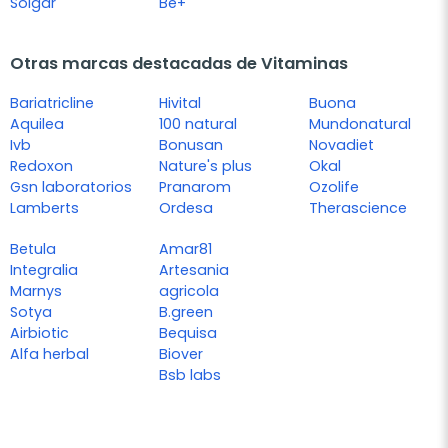
Solgar
Be+
Otras marcas destacadas de Vitaminas
Bariatricline
Hivital
Buona
Aquilea
100 natural
Mundonatural
Ivb
Bonusan
Novadiet
Redoxon
Nature's plus
Okal
Gsn laboratorios
Pranarom
Ozolife
Lamberts
Ordesa
Therascience
Betula
Amar81
Integralia
Artesania
Marnys
agricola
Sotya
B.green
Airbiotic
Bequisa
Alfa herbal
Biover
Bsb labs