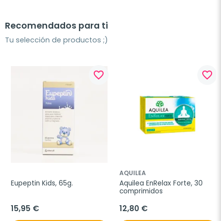
Recomendados para ti
Tu selección de productos ;)
favorite_border
favorite_border
AQUILEA
Eupeptin Kids, 65g.
Aquilea EnRelax Forte, 30 
comprimidos
15,95 €
12,80 €