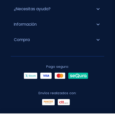
expand_more
¿Necesitas ayuda?
expand_more
Información
expand_more
Compra
Pago seguro:
Envíos realizados con: