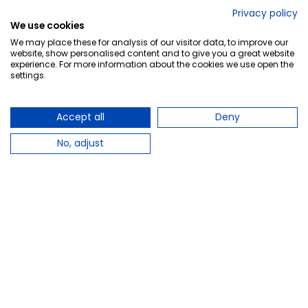
No lo decimos nosotros...
Privacy policy
We use cookies
¡Tu opinión es importante!
We may place these for analysis of our visitor data, to improve our
website, show personalised content and to give you a great website
experience. For more information about the cookies we use open the
settings.
Copyright © 2010-2026 Farmacia Barata S.L. Todos los
derechos reservados.
Accept all
Deny
No, adjust
Total:
17,75 €
−
+
Añadir al carrito