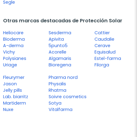
Segle
Otras marcas destacadas de Protección Solar
Heliocare
Sesderma
Cattier
Bioderma
Apivita
Caudalie
A-derma
5punto5
Cerave
Vichy
Acorelle
Equisalud
Polysianes
Algamaris
Estel-farma
Uriage
Bioregena
Filorga
Fleurymer
Pharma nord
Jason
Physalis
Jelly pills
Rhatma
Lab. biarritz
Soivre cosmetics
Martiderm
Sotya
Nuxe
Vitalfarma