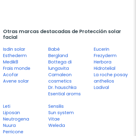
Otras marcas destacadas de Protección solar
facial
Isdin solar
Babé
Eucerin
Esthederm
Bergland
Frezyderm
Medik8
Bottega di
Herbora
Frais monde
lungavita
Hidrotelial
Acofar
Camaleon
La roche posay
Avene solar
cosmetics
anthelios
Dr. hauschka
Ladival
Esential aroms
Leti
Sensilis
Liposan
Sun system
Neutrogena
Vitae
Nuura
Weleda
Perricone