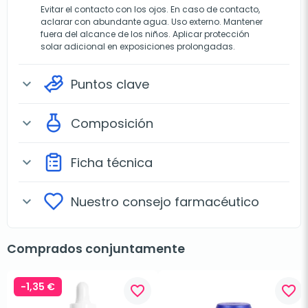
Evitar el contacto con los ojos. En caso de contacto,
aclarar con abundante agua. Uso externo. Mantener
fuera del alcance de los niños. Aplicar protección
solar adicional en exposiciones prolongadas.
Puntos clave
expand_more
Composición
expand_more
Ficha técnica
expand_more
Nuestro consejo farmacéutico
expand_more
Comprados conjuntamente
-1,35 €
favorite_border
favorite_border