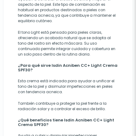
aspecto de la piel. Este tipo de combinación es
habitual en productos destinados a pieles con
tendencia acneica, ya que contribuye a mantener el
equilibrio cutáneo.
El tono Light está pensado para pieles claras,
ofreciendo un acabado natural que se adapta al
tono del rostro sin efecto máscara. Su uso
continuado permite integrar cuidado y cobertura en
un solo paso dentro de la rutina diaria.
¿Para qué sirve Isdin Acniben CC+ Light Crema
SPF30?
Esta crema está indicada para ayudar a unificar el
tono de la piel y disimular imperfecciones en pieles
con tendencia acneica.
También contribuye a proteger la piel frente a la
radiación solar y a controlar el exceso de brillo.
¿Qué beneficios tiene Isdin Acniben CC+ Light
Crema SPF30?
Ayuda a cubrir y disimular imperfecciones.