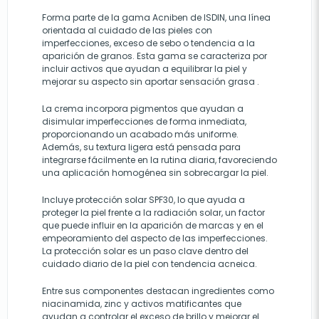
Forma parte de la gama Acniben de ISDIN, una línea
orientada al cuidado de las pieles con
imperfecciones, exceso de sebo o tendencia a la
aparición de granos. Esta gama se caracteriza por
incluir activos que ayudan a equilibrar la piel y
mejorar su aspecto sin aportar sensación grasa .
La crema incorpora pigmentos que ayudan a
disimular imperfecciones de forma inmediata,
proporcionando un acabado más uniforme.
Además, su textura ligera está pensada para
integrarse fácilmente en la rutina diaria, favoreciendo
una aplicación homogénea sin sobrecargar la piel.
Incluye protección solar SPF30, lo que ayuda a
proteger la piel frente a la radiación solar, un factor
que puede influir en la aparición de marcas y en el
empeoramiento del aspecto de las imperfecciones.
La protección solar es un paso clave dentro del
cuidado diario de la piel con tendencia acneica.
Entre sus componentes destacan ingredientes como
niacinamida, zinc y activos matificantes que
ayudan a controlar el exceso de brillo y mejorar el