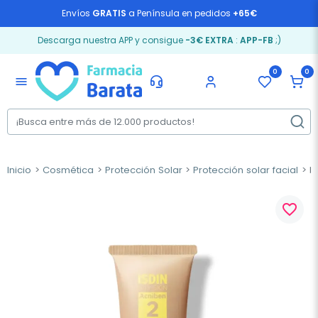
Envíos
GRATIS
a Península en pedidos
+65€
Descarga nuestra APP y consigue
-3€ EXTRA
:
APP-FB
;)
0
0
menu
Inicio
Cosmética
Protección Solar
Protección solar facial
Is
favorite_border