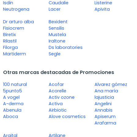
Isdin
Caudalie
Listerine
Neutrogena
Lacer
Apivita
Dr arturo alba
Bexident
Fisiocrem
Sensilis
Biretix
Mustela
Rilastil
Iraltone
Filorga
Ds laboratories
Martiderm
Segle
Otras marcas destacadas de Promociones
100 natural
Acofar
Alvarez gómez
5punto5
Acorelle
Ana maría
A vogel
Activ ozone
lajusticia
A-derma
Activa
Angelini
Abenula
Airbiotic
Annabis
Aboca
Alove cosmetics
Apiserum
Arafarma
Argital
Artilane