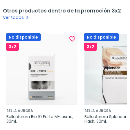
Otros productos dentro de la promoción 3x2
keyboard_arrow_right
Ver todos
No disponible
No disponible
favorite_border
3x2
3x2
BELLA AURORA
BELLA AURORA
Bella Aurora Bio 10 Forte M-Lasma, 
Bella Aurora Splendor 
30ml.
Flash, 30ml.