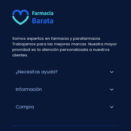
Somos expertos en farmacia y parafarmacia.
Trabajamos para las mejores marcas. Nuestra mayor
prioridad es la atención personalizada a nuestros
clientes.
expand_more
¿Necesitas ayuda?
expand_more
Información
expand_more
Compra