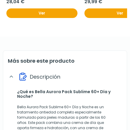
28,04 €
29,99 €
Ver
Ver
Más sobre este producto
Descripción
expand_more
¿Qué es Bella Aurora Pack Sublime 60+ Día y
Noche?
Bella Aurora Pack Sublime 60+ Día y Noche es un
tratamiento antiedad completo especialmente
formulado para pieles maduras a partir de los 60
años. Este pack combina una crema de día que
aporta firmeza e hidratación, con una crema de