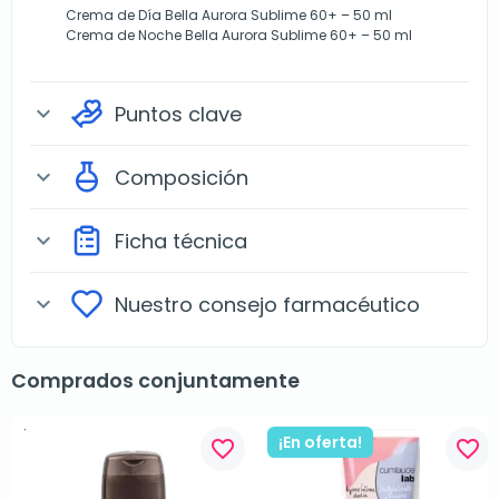
Crema de Día Bella Aurora Sublime 60+ – 50 ml
Crema de Noche Bella Aurora Sublime 60+ – 50 ml
Puntos clave
expand_more
Composición
expand_more
Ficha técnica
expand_more
Nuestro consejo farmacéutico
expand_more
Comprados conjuntamente
¡En oferta!
favorite_border
favorite_border