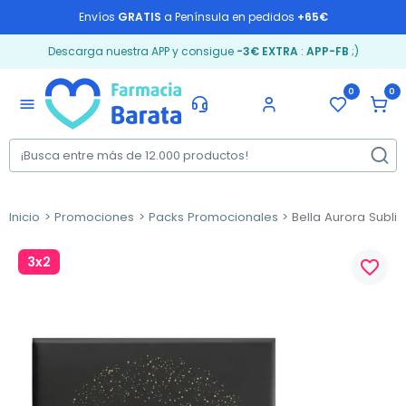
Envíos
GRATIS
a Península en pedidos
+65€
Descarga nuestra APP y consigue
-3€ EXTRA
:
APP-FB
;)
0
0
menu
Inicio
Promociones
Packs Promocionales
Bella Aurora Subl
3x2
favorite_border