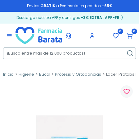
Envíos
GRATIS
a Península en pedidos
+65€
Descarga nuestra APP y consigue
-3€ EXTRA
:
APP-FB
;)
0
0
menu
Inicio
Higiene
Bucal
Prótesis y Ortodoncias
Lacer Protabs L
favorite_border