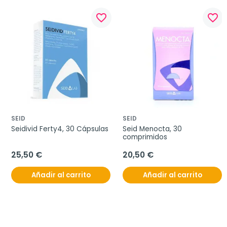
favorite_border
favorite_border
SEID
SEID
Seidivid Ferty4, 30 Cápsulas
Seid Menocta, 30 
comprimidos
25,50 €
20,50 €
Añadir al carrito
Añadir al carrito