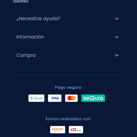
clientes.
expand_more
¿Necesitas ayuda?
expand_more
Información
expand_more
Compra
Pago seguro:
Envíos realizados con: