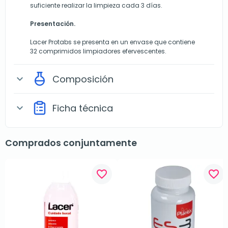
suficiente realizar la limpieza cada 3 días.
Presentación.
Lacer Protabs se presenta en un envase que contiene
32 comprimidos limpiadores efervescentes.
Composición
expand_more
Ficha técnica
expand_more
Comprados conjuntamente
favorite_border
favorite_border