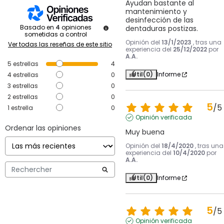
Ayudan bastante al 
mantenimiento y 
desinfección de las 
Basado en
4
opiniones
dentaduras postizas.
sometidas a control
Opinión del
13/1/2023
, tras una
Ver todas las reseñas de este sitio
experiencia del
25/12/2022
por
A.A.
5
estrellas
4
Útil
(0)
Informe
4
estrellas
0
3
estrellas
0
2
estrellas
0
5
/
5
1
estrella
0
Opinión verificada
Ordenar las opiniones
Muy buena
Opinión del
18/4/2020
, tras una
experiencia del
10/4/2020
por
A.A.
Útil
(0)
Informe
5
/
5
Opinión verificada