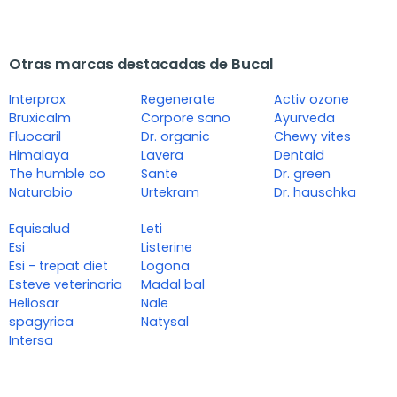
Otras marcas destacadas de Bucal
Interprox
Regenerate
Activ ozone
Bruxicalm
Corpore sano
Ayurveda
Fluocaril
Dr. organic
Chewy vites
Himalaya
Lavera
Dentaid
The humble co
Sante
Dr. green
Naturabio
Urtekram
Dr. hauschka
Equisalud
Leti
Esi
Listerine
Esi - trepat diet
Logona
Esteve veterinaria
Madal bal
Heliosar
Nale
spagyrica
Natysal
Intersa