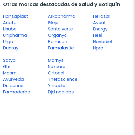
Otras marcas destacadas de Salud y Botiquín
Hansaplast
Arkopharma
Heliosar
Acofar
Pileje
Avent
Lisubel
Sante verte
Energy
Unipharma
Organyc
Heel
Urgo
Bonusan
Novadiet
Ducray
Farmalastic
Npro
Sotya
Marnys
Ghf
Nexcare
Masmi
Ortocel
Ayurveda
Therascience
Dr. dunner
Ynsadiet
Farmaderbe
Djd neolabs