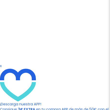
x
¡Descarga nuestra APP!
Consigue
3€ EXTRA
en tu compra APP de más de 50€ con el