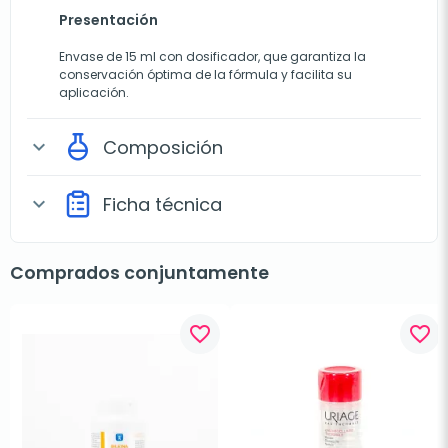
Presentación
Envase de 15 ml con dosificador, que garantiza la
conservación óptima de la fórmula y facilita su
aplicación.
Composición
expand_more
Ficha técnica
expand_more
Comprados conjuntamente
favorite_border
favorite_border