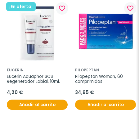
¡En oferta!
favorite_border
favorite_border
EUCERIN
PILOPEPTAN
Eucerin Aquaphor SOS 
Pilopeptan Woman, 60 
Regenerador Labial, 10ml.
comprimidos
4,20 €
34,95 €
Añadir al carrito
Añadir al carrito