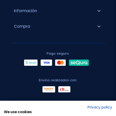
expand_more
Información
expand_more
Compra
Pago seguro:
Envíos realizados con:
No lo decimos nosotros...
Privacy policy
We use cookies
¡Tu opinión es importante!