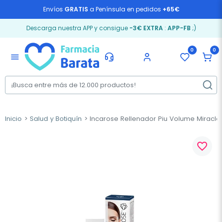
Envíos
GRATIS
a Península en pedidos
+65€
Descarga nuestra APP y consigue
-3€ EXTRA
:
APP-FB
;)
0
0
menu
Inicio
Salud y Botiquín
Incarose Rellenador Piu Volume Miracle,
favorite_border