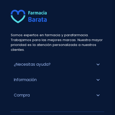
Somos expertos en farmacia y parafarmacia.
Trabajamos para las mejores marcas. Nuestra mayor
prioridad es la atención personalizada a nuestros
clientes.
expand_more
¿Necesitas ayuda?
expand_more
Información
expand_more
Compra