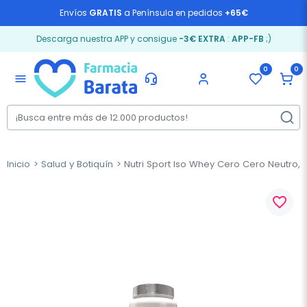
Envíos
GRATIS
a Península en pedidos
+65€
Descarga nuestra APP y consigue
-3€ EXTRA
:
APP-FB
;)
0
0
menu
Inicio
Salud y Botiquín
Nutri Sport Iso Whey Cero Cero Neutro, 
favorite_border