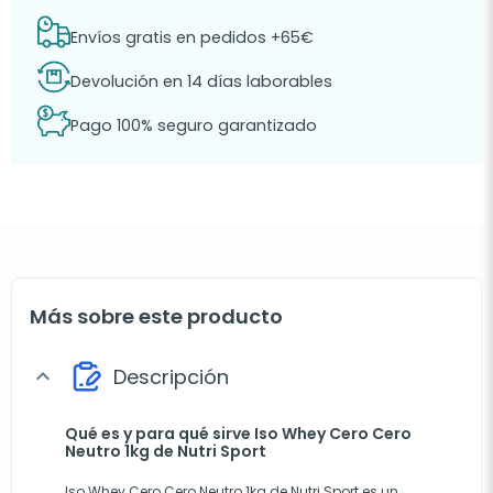
Envíos gratis en pedidos +65€
Devolución en 14 días laborables
Pago 100% seguro garantizado
Más sobre este producto
Descripción
expand_more
Qué es y para qué sirve Iso Whey Cero Cero
Neutro 1kg de Nutri Sport
Iso Whey Cero Cero Neutro 1kg de Nutri Sport es un