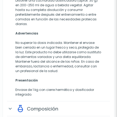
Disolver una cucharada dosificadora (aprox. 30 g)
en 200–250 ml de agua o bebida vegetal. Agitar
hasta su completa disolución y consumir
preferiblemente después del entrenamiento o entre
comidas en función de las necesidades proteicas
diarias.
Advertencias
No superar la dosis indicada. Mantener el envase
bien cerrado en un lugar fresco y seco, protegido de
la luz. Este producto no debe utilizarse como sustituto
de alimentos variados y una dieta equilibrada.
Mantener fuera del alcance de los niños. En caso de
embarazo, lactancia o enfermedad, consultar con
un profesional de la salud.
Presentación
Envase de 1 kg con cierre hermético y dosificador
integrado.
Composición
expand_more