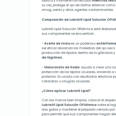
lubrica y mantiene humectado
mientras rest
su vez, protege al ojo de daños externos como 
smog, viento y otros agentes contaminantes.
Composición de Lubristil Lipid Solucion Oftá
Lubristil Lipid Solución Oftálmica está elabora
sus componentes se encuentran:
-
Aceite de ricino:
es un poderoso
antiinflama
ser eficaz aliviando las molestias del ojo sec
producción de lípidos dentro de la glándula y
de lágrimas.
-
Hialuronato de Sodio:
ayuda a crear una so
protección de los tejidos oculares, sirviendo a
protector. Es usado con resultados efectivos p
cataratas o cirugías oculares.
¿Cómo aplicar Lubristil Lipid?
Con las manos bien limpias, colocar el dispe
Lubristil Lipid Solución Oftálmica
sobre el lag
dos gotas y mantener el párpado cerrado por
para permitir que sus componentes hagan efe