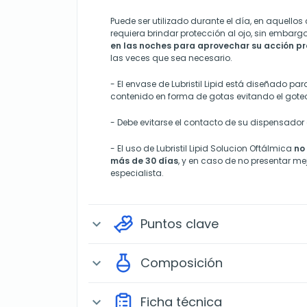
Puede ser utilizado durante el día, en aquellos
requiera brindar protección al ojo, sin embarg
en las noches para aprovechar su acción p
las veces que sea necesario.
-
El envase de Lubristil Lipid está diseñado par
contenido en forma de gotas evitando el goteo
-
Debe evitarse el contacto de su dispensado
-
El uso de Lubristil Lipid Solucion Oftálmica
no
más de 30 días
, y en caso de no presentar me
especialista.
Puntos clave
expand_more
Composición
expand_more
Ficha técnica
expand_more