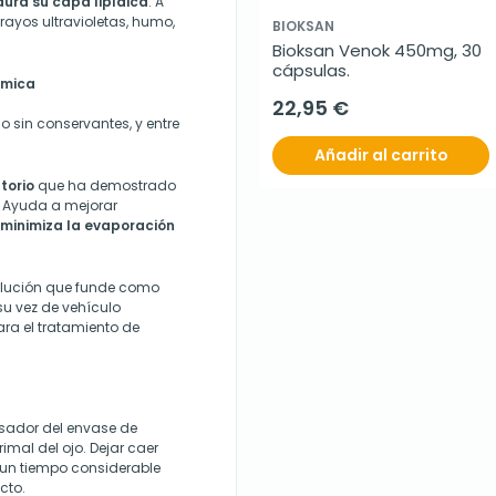
aura su capa lipídica
. A
rayos ultravioletas, humo,
BIOKSAN
Bioksan Venok 450mg, 30 
cápsulas.
lmica
22,95 €
do sin conservantes, y entre
Añadir al carrito
torio
que ha demostrado
o. Ayuda a mejorar
minimiza la evaporación
lución que funde como
 su vez de vehículo
ara el tratamiento de
nsador del envase de
rimal del ojo. Dejar caer
 un tiempo considerable
cto.