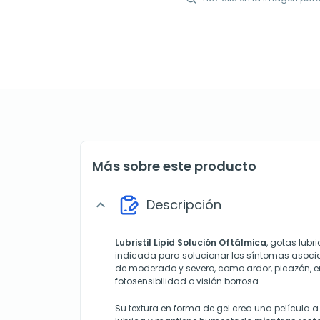
Más sobre este producto
Descripción
expand_more
Lubristil Lipid Solución Oftálmica
, gotas lubr
indicada para solucionar los síntomas asocia
de moderado y severo, como ardor, picazón, e
fotosensibilidad o visión borrosa.
Su textura en forma de gel crea una película a 