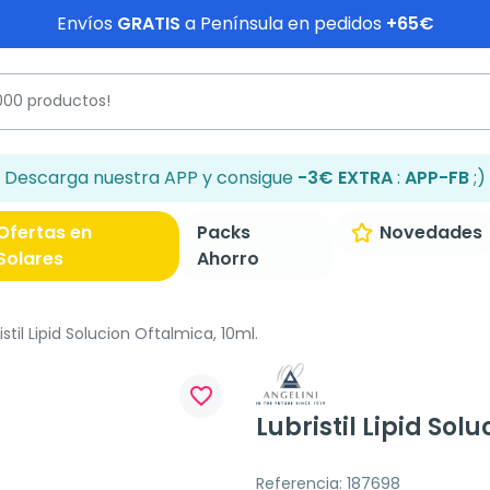
Envíos
GRATIS
a Península en pedidos
+65€
Descarga nuestra APP y consigue
-3€ EXTRA
:
APP-FB
;)
Ofertas en
Packs
Novedades
Solares
Ahorro
stil Lipid Solucion Oftalmica, 10ml.
favorite_border
Lubristil Lipid Sol
Referencia: 187698