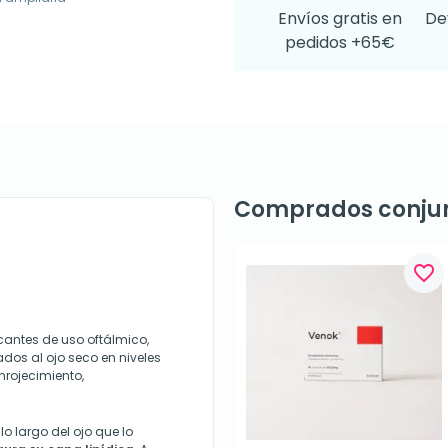
Envíos gratis en
De
pedidos +65€
Comprados conju
favorite_border
icantes de uso oftálmico,
dos al ojo seco en niveles
nrojecimiento,
lo largo del ojo que lo