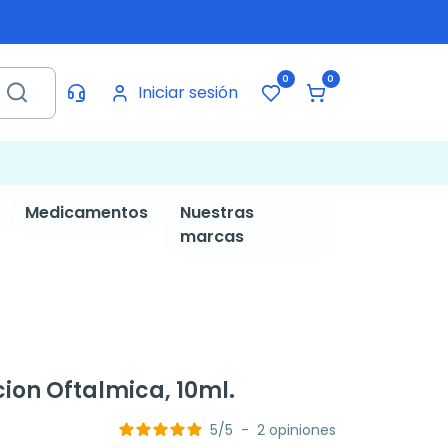
0
0
Iniciar sesión
Medicamentos
Nuestras
marcas
ucion Oftalmica, 10ml.
5
/
5
-
2
opiniones