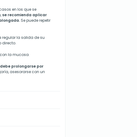
 casos en los que se
o,
se recomienda aplicar
rolongada.
Se puede repetir
a regular la salida de su
 directo.
r con la mucosa.
 debe prolongarse por
joría, asesorarse con un