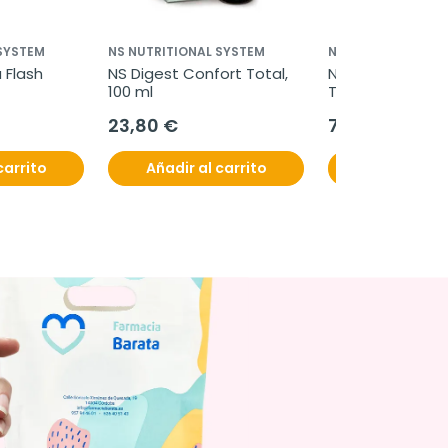
 SYSTEM
NS NUTRITIONAL SYSTEM
NS NUTRITIONAL S
 Flash 
NS Digest Confort Total, 
NS Digest Confo
100 ml
To Go, 60 comp
23,80 €
7,95 €
carrito
Añadir al carrito
Añadir al c