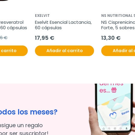
EXELVIT
NS NUTRITIONAL
esveratrol 
Exelvit Esencial Lactancia, 
NS Cisprenicina
 60 cápsulas
60 cápsulas
Forte, 5 sobres
17,95 €
13,30 €
76 €
 carrito
Añadir al carrito
Añadir al 
odos los meses?
nsigue un regalo
or ser suscriptor!