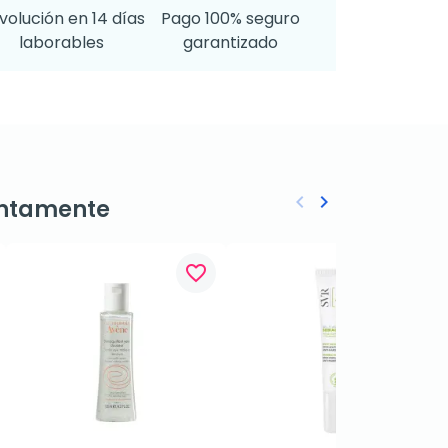
volución en 14 días
Pago 100% seguro
laborables
garantizado
keyboard_arrow_left
keyboard_arrow_right
ntamente
Anterior
Siguiente
favorite_border
favorite_border