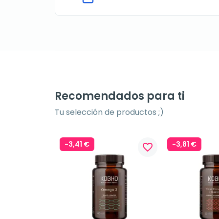
Recomendados para ti
Tu selección de productos ;)
-3,41 €
-3,81 €
favorite_border