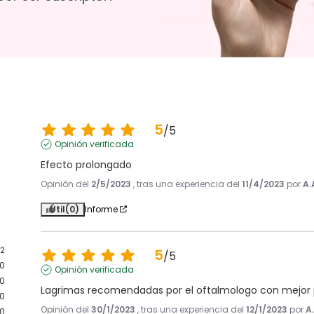
5
/
5
Opinión verificada
Efecto prolongado
Opinión del
2/5/2023
, tras una experiencia del
11/4/2023
por
A.
Útil
(0)
Informe
2
5
/
5
0
Opinión verificada
0
Lagrimas recomendadas por el oftalmologo con mejor 
0
Opinión del
30/1/2023
, tras una experiencia del
12/1/2023
por
A
0