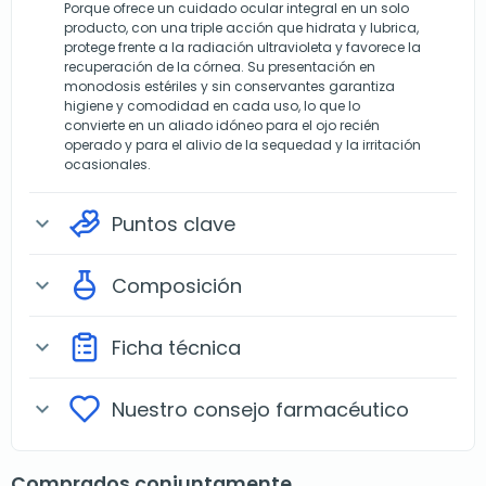
Porque ofrece un cuidado ocular integral en un solo
producto, con una triple acción que hidrata y lubrica,
protege frente a la radiación ultravioleta y favorece la
recuperación de la córnea. Su presentación en
monodosis estériles y sin conservantes garantiza
higiene y comodidad en cada uso, lo que lo
convierte en un aliado idóneo para el ojo recién
operado y para el alivio de la sequedad y la irritación
ocasionales.
Puntos clave
expand_more
Composición
expand_more
Ficha técnica
expand_more
Nuestro consejo farmacéutico
expand_more
Comprados conjuntamente