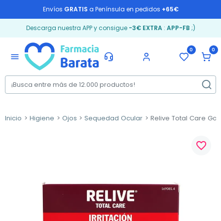
Envíos
GRATIS
a Península en pedidos
+65€
Descarga nuestra APP y consigue
-3€ EXTRA
:
APP-FB
;)
0
0
menu
Inicio
Higiene
Ojos
Sequedad Ocular
Relive Total Care Got
favorite_border