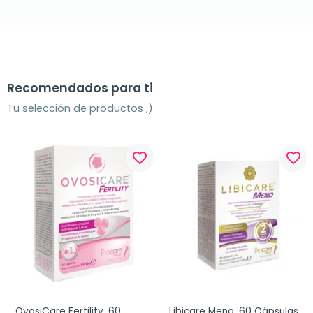
Recomendados para ti
Tu selección de productos ;)
favorite_border
favorite_border
OvosiCare Fertility, 60 
Libicare Meno, 60 Cápsulas