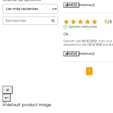
Útil
(0)
Informe
5
/
5
Opinión verificada
Ok....
Opinión del
19/4/2021
, tras una
experiencia del
12/4/2021
por
A.
Útil
(0)
Informe
1