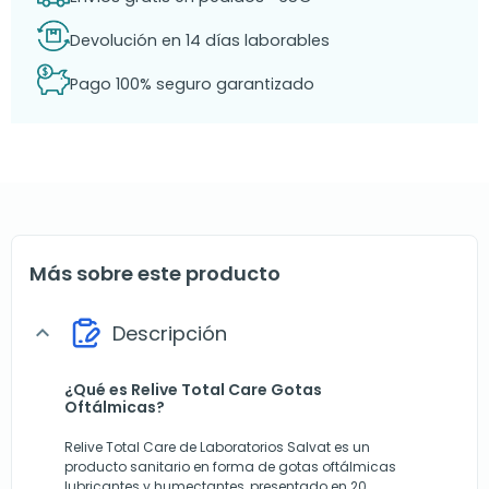
Devolución en 14 días laborables
Pago 100% seguro garantizado
Más sobre este producto
Descripción
expand_more
¿Qué es Relive Total Care Gotas
Oftálmicas?
Relive Total Care de Laboratorios Salvat es un
producto sanitario en forma de gotas oftálmicas
lubricantes y humectantes, presentado en 20