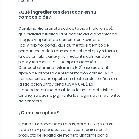
necesita.
¿Qué ingredientes destacan en su
composición?
Combina Hialuronato sódico (ácido hialurónico),
que hidrata y lubrica la superficie del ojo reteniendo
el agua y aportando confort, con Povidona
(polivinilpirrolidona), que aumenta el tiempo de
permanencia de la humedad sobre el ojo y refuerza
la acción lubricante y humectante, calmando el
picor y las molestias. Incorpora además
Cianocobalamina (vitamina B12), asociada al
apoyo del proceso de reepitelización corneal, y un
componente que aporta un efecto protector frente a
la radiación ultravioleta (UVA y UVB). La
cianocobalamina da al líquido un característico
tono rojizo que no pigmenta las lágrimas ni las lentes
de contacto.
¿Cómo se aplica?
Inclina la cabeza hacia atrás, aplica 1-2 gotas en
cada ojo y parpadea varias veces para que el
producto se reparta de manera uniforme por la