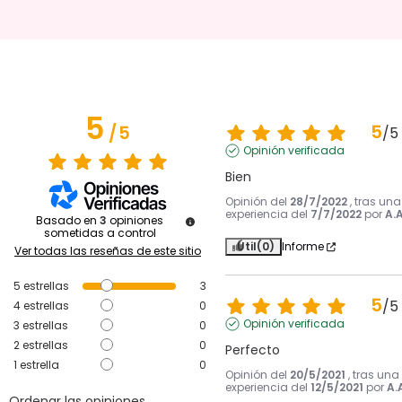
5
5
/
5
/
5
Opinión verificada
Bien
Opinión del
28/7/2022
, tras una
experiencia del
7/7/2022
por
A.A
Basado en
3
opiniones
sometidas a control
Útil
(0)
Informe
Ver todas las reseñas de este sitio
5
estrellas
3
5
/
5
4
estrellas
0
Opinión verificada
3
estrellas
0
2
estrellas
0
Perfecto
1
estrella
0
Opinión del
20/5/2021
, tras una
experiencia del
12/5/2021
por
A.
Ordenar las opiniones