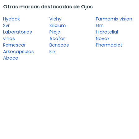
Otras marcas destacadas de Ojos
Hyabak
Vichy
Farmamix vision
Svr
Silicium
Grn
Laboratorios
Pileje
Hidrotelial
viñas
Acofar
Novax
Remescar
Benecos
Pharmadiet
Arkocapsulas
Elix
Aboca