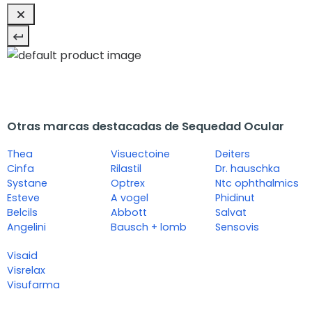
Otras marcas destacadas de Sequedad Ocular
Thea
Visuectoine
Deiters
Cinfa
Rilastil
Dr. hauschka
Systane
Optrex
Ntc ophthalmics
Esteve
A vogel
Phidinut
Belcils
Abbott
Salvat
Angelini
Bausch + lomb
Sensovis
Visaid
Visrelax
Visufarma