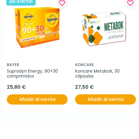
¡En oferta!
favorite_border
favorite_border
BAYER
KONCARE
Supradyn Energy, 90+30 
Koncare Metabok, 30 
comprimidos
cápsulas
25,80 €
27,50 €
Añadir al carrito
Añadir al carrito