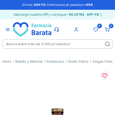
Envíos
GRATIS
a Península en pedidos
+65€
Descarga nuestra APP y consigue
-3€ EXTRA
:
APP-FB
;)
0
0
menu
Inicio
Bebés y Mamás
Embarazo
Ácido Fólico
Solgar Folaci
favorite_border