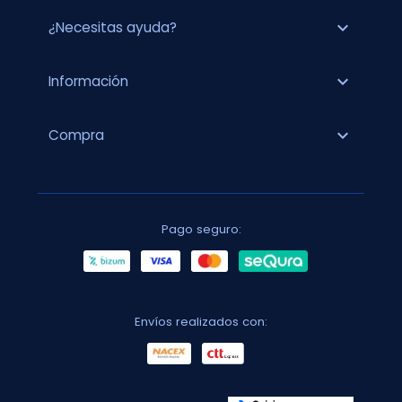
expand_more
¿Necesitas ayuda?
expand_more
Información
expand_more
Compra
Pago seguro:
Envíos realizados con: