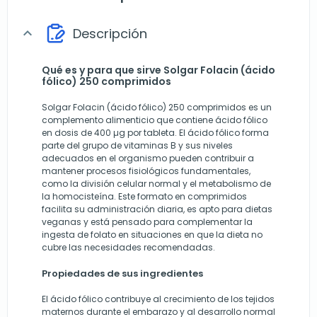
Descripción
expand_more
Qué es y para que sirve Solgar Folacin (ácido
fólico) 250 comprimidos
Solgar Folacin (ácido fólico) 250 comprimidos es un
complemento alimenticio que contiene ácido fólico
en dosis de 400 µg por tableta. El ácido fólico forma
parte del grupo de vitaminas B y sus niveles
adecuados en el organismo pueden contribuir a
mantener procesos fisiológicos fundamentales,
como la división celular normal y el metabolismo de
la homocisteína. Este formato en comprimidos
facilita su administración diaria, es apto para dietas
veganas y está pensado para complementar la
ingesta de folato en situaciones en que la dieta no
cubre las necesidades recomendadas.
Propiedades de sus ingredientes
El ácido fólico contribuye al crecimiento de los tejidos
maternos durante el embarazo y al desarrollo normal