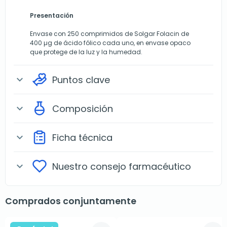
Presentación
Envase con 250 comprimidos de Solgar Folacin de
400 µg de ácido fólico cada uno, en envase opaco
que protege de la luz y la humedad.
Puntos clave
expand_more
Composición
expand_more
Ficha técnica
expand_more
Nuestro consejo farmacéutico
expand_more
Comprados conjuntamente