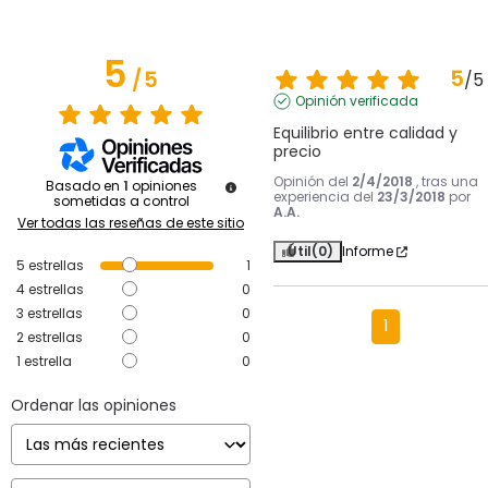
5
5
/
5
/
5
Opinión verificada
Equilibrio entre calidad y 
precio
Opinión del
2/4/2018
, tras una
Basado en
1
opiniones
experiencia del
23/3/2018
por
sometidas a control
A.A.
Ver todas las reseñas de este sitio
Útil
(0)
Informe
5
estrellas
1
4
estrellas
0
3
estrellas
0
1
2
estrellas
0
1
estrella
0
Ordenar las opiniones