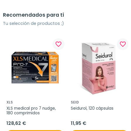
Recomendados para ti
Tu selección de productos ;)
favorite_border
favorite_border
XLS
SEID
XLS medical pro 7 nudge, 
Seidurol, 120 cápsulas
180 comprimidos
128,62 €
11,95 €