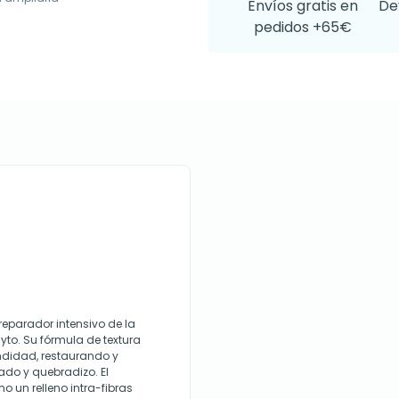
Envíos gratis en
De
pedidos +65€
reparador intensivo de la
to. Su fórmula de textura
didad, restaurando y
ado y quebradizo. El
 un relleno intra-fibras