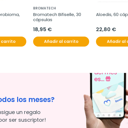
BROMATECH
robioma, 
Bromatech Bifiselle, 30 
Aloedis, 60 cá
cápsulas
18,95 €
22,80 €
 carrito
Añadir al carrito
Añadir al 
odos los meses?
nsigue un regalo
or ser suscriptor!