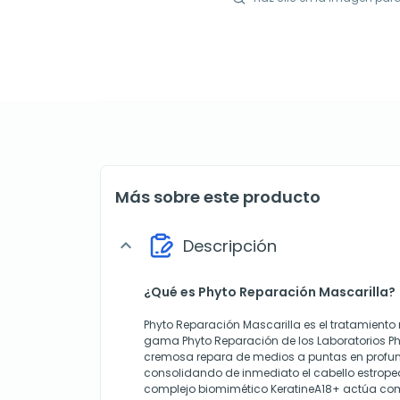
Más sobre este producto
Descripción
expand_more
¿Qué es Phyto Reparación Mascarilla?
Phyto Reparación Mascarilla es el tratamiento 
gama Phyto Reparación de los Laboratorios Phy
cremosa repara de medios a puntas en profun
consolidando de inmediato el cabello estrope
complejo biomimético KeratineA18+ actúa como