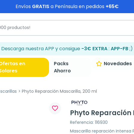
Envíos
GRATIS
a Península en pedidos
+65€
Descarga nuestra APP y consigue
-3€ EXTRA
:
APP-FB
;)
Ofertas en
Packs
Novedades
Solares
Ahorro
carillas
Phyto Reparación Mascarilla, 200 ml
favorite_border
Phyto Reparación 
Referencia: 116930
Mascarilla reparación intensa