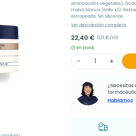
aminoácidos vegetales), ácido
malva blanca (brillo x2). Resta
estropeada. Sin siliconas.
Ver descripción completa
22,40 €
0,11 €/ml
En stock
¿Necesitas 
farmacéutic
Hablamos
a ampliarla