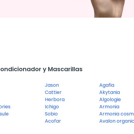
ndicionador y Mascarillas
Jason
Agafia
Cattier
Akytania
Herbora
Algologie
ories
Ichigo
Armonia
sule
Sobio
Armonia cosme
Acofar
Avalon organi