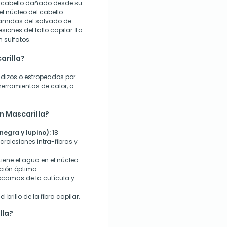
l cabello dañado desde su
 el núcleo del cabello
ramidas del salvado de
siones del tallo capilar. La
n sulfatos.
arilla?
dizos o estropeados por
herramientas de calor, o
n Mascarilla?
egra y lupino):
18
olesiones intra-fibras y
tiene el agua en el núcleo
ción óptima.
scamas de la cutícula y
l brillo de la fibra capilar.
lla?