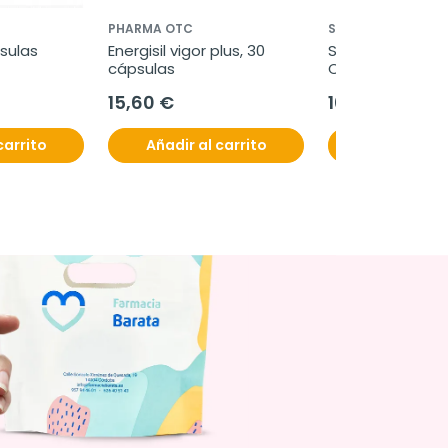
PHARMA OTC
SORIA NATURAL
psulas
Energisil vigor plus, 30 
Soria Natural Sigl
cápsulas
Composor 03 
hepavesical com
15,60 €
10,95 €
11,90 €
ml
carrito
Añadir al carrito
Añadir al c