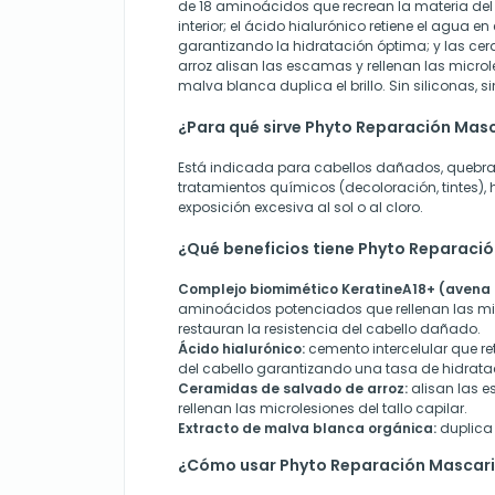
de 18 aminoácidos que recrean la materia de
interior; el ácido hialurónico retiene el agua en
garantizando la hidratación óptima; y las ce
arroz alisan las escamas y rellenan las microle
malva blanca duplica el brillo. Sin siliconas, si
¿Para qué sirve Phyto Reparación Masc
Está indicada para cabellos dañados, quebra
tratamientos químicos (decoloración, tintes), 
exposición excesiva al sol o al cloro.
¿Qué beneficios tiene Phyto Reparació
Complejo biomimético KeratineA18+ (avena n
aminoácidos potenciados que rellenan las micr
restauran la resistencia del cabello dañado.
Ácido hialurónico:
cemento intercelular que re
del cabello garantizando una tasa de hidrata
Ceramidas de salvado de arroz:
alisan las e
rellenan las microlesiones del tallo capilar.
Extracto de malva blanca orgánica:
duplica e
¿Cómo usar Phyto Reparación Mascari