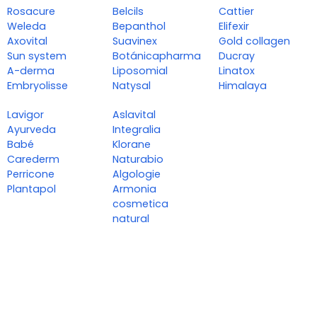
Rosacure
Belcils
Cattier
Weleda
Bepanthol
Elifexir
Axovital
Suavinex
Gold collagen
Sun system
Botánicapharma
Ducray
A-derma
Liposomial
Linatox
Embryolisse
Natysal
Himalaya
Lavigor
Aslavital
Ayurveda
Integralia
Babé
Klorane
Carederm
Naturabio
Perricone
Algologie
Plantapol
Armonia
cosmetica
natural