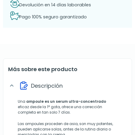
Devolución en 14 días laborables
Pago 100% seguro garantizado
Más sobre este producto
Descripción
expand_more
Una
ampoule es un serum ultra-concentrado
eficaz desde la 1ª gota, ofrece una corrección
completa en tan solo 7 días.
Las ampoules proceden de asia, son muy potentes,
pueden aplicarse solas, antes de la rutina diaria o
mezcladas con la crema.