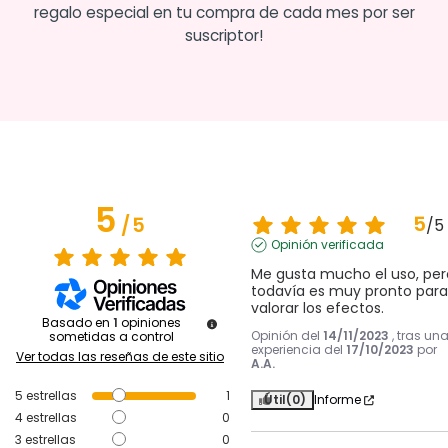
regalo especial en tu compra de cada mes por ser
suscriptor!
5
5
/
5
/
5
Opinión verificada
Me gusta mucho el uso, pero
todavía es muy pronto para 
valorar los efectos.
Basado en
1
opiniones
Opinión del
14/11/2023
, tras un
sometidas a control
experiencia del
17/10/2023
por
Ver todas las reseñas de este sitio
A.A.
5
estrellas
1
Útil
(0)
Informe
4
estrellas
0
3
estrellas
0