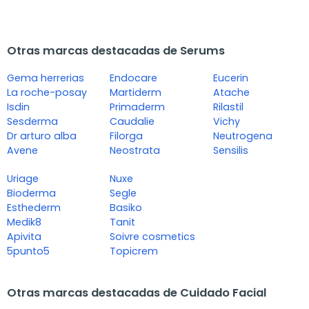
Otras marcas destacadas de Serums
Gema herrerias
Endocare
Eucerin
La roche-posay
Martiderm
Atache
Isdin
Primaderm
Rilastil
Sesderma
Caudalie
Vichy
Dr arturo alba
Filorga
Neutrogena
Avene
Neostrata
Sensilis
Uriage
Nuxe
Bioderma
Segle
Esthederm
Basiko
Medik8
Tanit
Apivita
Soivre cosmetics
5punto5
Topicrem
Otras marcas destacadas de Cuidado Facial