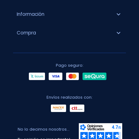
expand_more
Información
expand_more
Compra
Pago seguro:
Envíos realizados con:
No lo decimos nosotros...