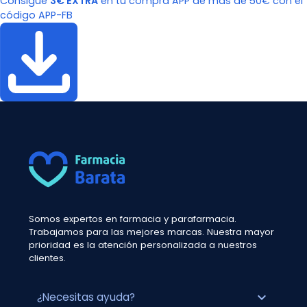
Consigue
3€ EXTRA
en tu compra APP de más de 50€ con el
código APP-FB
Somos expertos en farmacia y parafarmacia.
Trabajamos para las mejores marcas. Nuestra mayor
prioridad es la atención personalizada a nuestros
clientes.
expand_more
¿Necesitas ayuda?