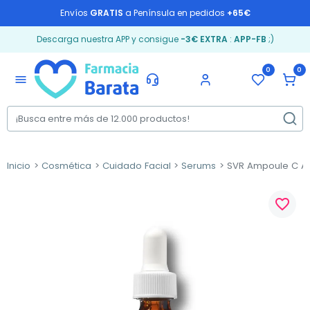
Envíos
GRATIS
a Península en pedidos
+65€
Descarga nuestra APP y consigue
-3€ EXTRA
:
APP-FB
;)
0
0
menu
Inicio
Cosmética
Cuidado Facial
Serums
SVR Ampoule C Ant
favorite_border