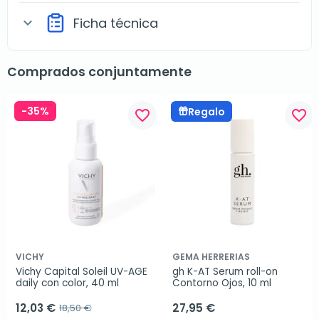
Ficha técnica
expand_more
Comprados conjuntamente
-35%
Regalo
favorite_border
favorite_border
VICHY
GEMA HERRERIAS
Vichy Capital Soleil UV-AGE 
gh K-AT Serum roll-on 
daily con color, 40 ml
Contorno Ojos, 10 ml
12,03 €
27,95 €
18,50 €