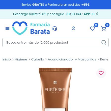
Envíos
GRATIS
a Península en pedidos
+65€
Descarga nuestra APP y consigue
-3€ EXTRA
:
APP-FB
;)
0
0
menu
Inicio
Higiene
Cabello
Acondicionador y Mascarillas
Rene Fu
favorite_border