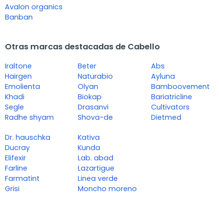
Avalon organics
Banban
Otras marcas destacadas de Cabello
Iraltone
Beter
Abs
Hairgen
Naturabio
Ayluna
Emolienta
Olyan
Bamboovement
Khadi
Biokap
Bariatricline
Segle
Drasanvi
Cultivators
Radhe shyam
Shova-de
Dietmed
Dr. hauschka
Kativa
Ducray
Kunda
Elifexir
Lab. abad
Farline
Lazartigue
Farmatint
Linea verde
Grisi
Moncho moreno