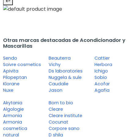
Otras marcas destacadas de Acondicionador y
Mascarillas
Sendo
Beauterra
Cattier
Soivre cosmetics
Vichy
Herbora
Apivita
Ds laboratories
Ichigo
Pilopeptan
Nuggela & sule
Sobio
Klorane
Caudalie
Acofar
Nuxe
Jason
Agafia
Akytania
Born to bio
Algologie
Cleare
Armonia
Cleare institute
Armonia
Cocunat
cosmetica
Corpore sano
natural
D shila