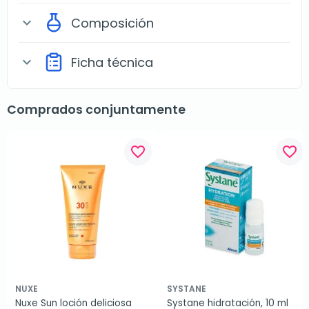
Composición
expand_more
Ficha técnica
expand_more
Comprados conjuntamente
favorite_border
favorite_border
NUXE
SYSTANE
Nuxe Sun loción deliciosa 
Systane hidratación, 10 ml