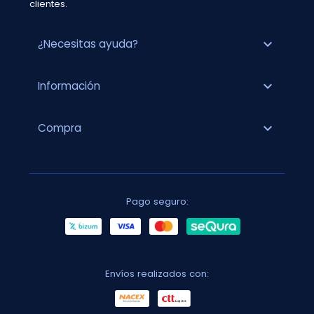
clientes.
expand_more
¿Necesitas ayuda?
expand_more
Información
expand_more
Compra
Pago seguro:
Envíos realizados con: