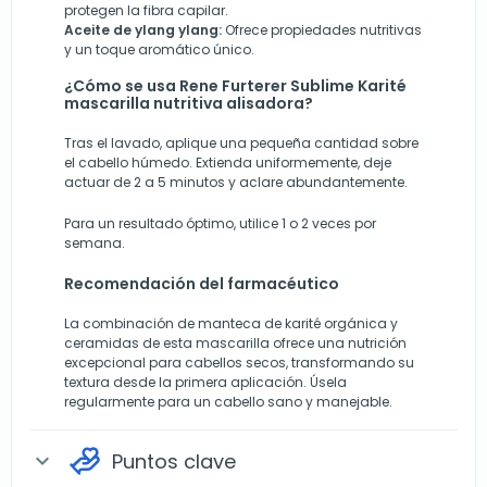
protegen la fibra capilar.
Aceite de ylang ylang:
Ofrece propiedades nutritivas
y un toque aromático único.
¿Cómo se usa Rene Furterer Sublime Karité
mascarilla nutritiva alisadora?
Tras el lavado, aplique una pequeña cantidad sobre
el cabello húmedo. Extienda uniformemente, deje
actuar de 2 a 5 minutos y aclare abundantemente.
Para un resultado óptimo, utilice 1 o 2 veces por
semana.
Recomendación del farmacéutico
La combinación de manteca de karité orgánica y
ceramidas de esta mascarilla ofrece una nutrición
excepcional para cabellos secos, transformando su
textura desde la primera aplicación. Úsela
regularmente para un cabello sano y manejable.
Puntos clave
expand_more