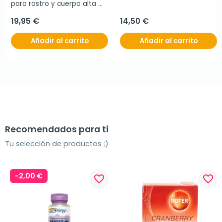
para rostro y cuerpo alta 
protección SPF30, 150 ml
19,95 €
14,50 €
Añadir al carrito
Añadir al carrito
Recomendados para ti
Tu selección de productos ;)
-2,00 €
favorite_border
favorite_border