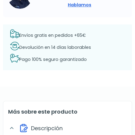
Hablamos
Envíos gratis en pedidos +65€
Devolución en 14 días laborables
Pago 100% seguro garantizado
Más sobre este producto
Descripción
expand_more