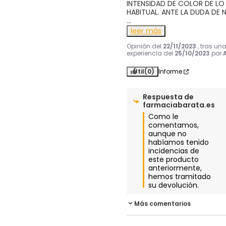
INTENSIDAD DE COLOR DE LO 
...
leer más
Opinión del
22/11/2023
, tras un
experiencia del
25/10/2023
por
A
Útil
(0)
Informe
Respuesta de
farmaciabarata.es
Como le 
comentamos, 
aunque no 
habíamos tenido 
incidencias de 
este producto 
anteriormente, 
hemos tramitado 
su devolución.
Más comentarios