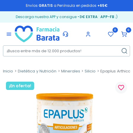
Envíos
GRATIS
a Península en pedidos
+65€
Descarga nuestra APP y consigue
-3€ EXTRA
:
APP-FB
;)
0
0
menu
Inicio
Dietética y Nutrición
Minerales
Silicio
Epaplus Arthicare
¡En oferta!
favorite_border