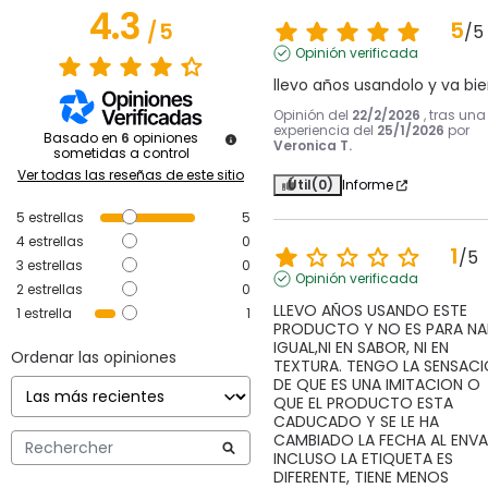
4.3
5
/
5
/
5
Opinión verificada
llevo años usandolo y va bi
Opinión del
22/2/2026
, tras una
experiencia del
25/1/2026
por
Basado en
6
opiniones
Veronica T.
sometidas a control
Ver todas las reseñas de este sitio
Útil
(0)
Informe
5
estrellas
5
4
estrellas
0
1
/
5
3
estrellas
0
Opinión verificada
2
estrellas
0
LLEVO AÑOS USANDO ESTE 
1
estrella
1
PRODUCTO Y NO ES PARA NA
IGUAL,NI EN SABOR, NI EN 
Ordenar las opiniones
TEXTURA. TENGO LA SENSACI
DE QUE ES UNA IMITACION O 
QUE EL PRODUCTO ESTA 
CADUCADO Y SE LE HA 
CAMBIADO LA FECHA AL ENVAS
INCLUSO LA ETIQUETA ES 
DIFERENTE, TIENE MENOS 