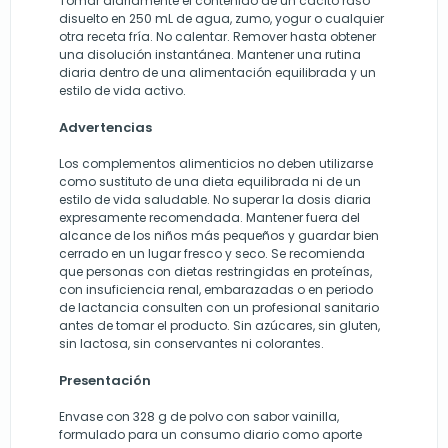
Tomar diariamente el contenido de un cacito raso
disuelto en 250 mL de agua, zumo, yogur o cualquier
otra receta fría. No calentar. Remover hasta obtener
una disolución instantánea. Mantener una rutina
diaria dentro de una alimentación equilibrada y un
estilo de vida activo.
Advertencias
Los complementos alimenticios no deben utilizarse
como sustituto de una dieta equilibrada ni de un
estilo de vida saludable. No superar la dosis diaria
expresamente recomendada. Mantener fuera del
alcance de los niños más pequeños y guardar bien
cerrado en un lugar fresco y seco. Se recomienda
que personas con dietas restringidas en proteínas,
con insuficiencia renal, embarazadas o en periodo
de lactancia consulten con un profesional sanitario
antes de tomar el producto. Sin azúcares, sin gluten,
sin lactosa, sin conservantes ni colorantes.
Presentación
Envase con 328 g de polvo con sabor vainilla,
formulado para un consumo diario como aporte