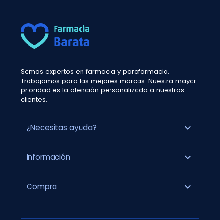
Somos expertos en farmacia y parafarmacia.
Trabajamos para las mejores marcas. Nuestra mayor
prioridad es la atención personalizada a nuestros
clientes.
expand_more
¿Necesitas ayuda?
expand_more
Información
expand_more
Compra