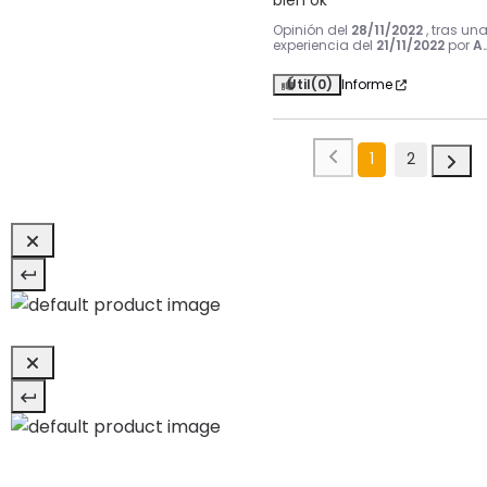
bien ok
Opinión del
28/11/2022
, tras un
experiencia del
21/11/2022
por
A.
Útil
(0)
Informe
1
2