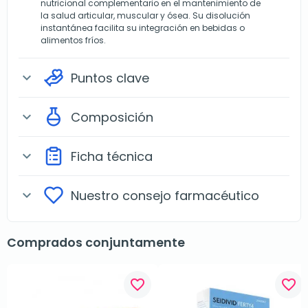
nutricional complementario en el mantenimiento de
la salud articular, muscular y ósea. Su disolución
instantánea facilita su integración en bebidas o
alimentos fríos.
Puntos clave
expand_more
Composición
expand_more
Ficha técnica
expand_more
Nuestro consejo farmacéutico
expand_more
Comprados conjuntamente
favorite_border
favorite_border