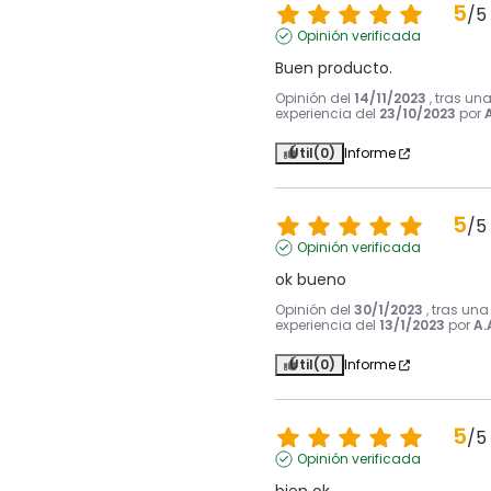
5
/
5
Opinión verificada
Buen producto.
Opinión del
14/11/2023
, tras un
experiencia del
23/10/2023
por
A
Útil
(0)
Informe
5
/
5
Opinión verificada
ok bueno
Opinión del
30/1/2023
, tras una
experiencia del
13/1/2023
por
A.
Útil
(0)
Informe
5
/
5
Opinión verificada