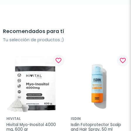
Recomendados para ti
Tu selección de productos ;)
favorite_border
favorite_border
HIVITAL
ISDIN
Hivital Myo-Inositol 4000 
Isdin Fotoprotector Scalp 
mg, 600 gr
and Hair Spray, 50 ml