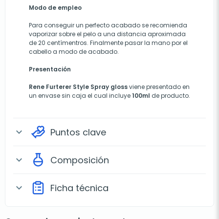
Modo de empleo
Para conseguir un perfecto acabado se recomienda
vaporizar sobre el pelo a una distancia aproximada
de 20 centímentros. Finalmente pasar la mano por el
cabello a modo de acabado.
Presentación
Rene Furterer Style Spray gloss
viene presentado en
un envase sin caja el cual incluye
100ml
de producto.
Puntos clave
expand_more
Composición
expand_more
Ficha técnica
expand_more