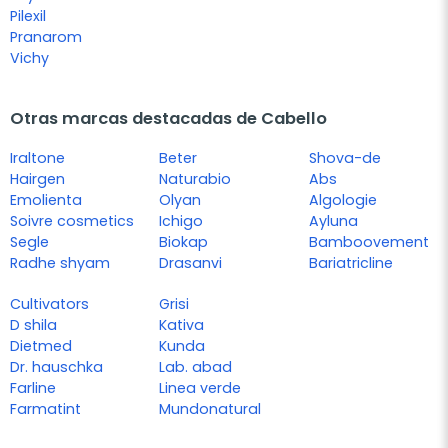
Pilexil
Pranarom
Vichy
Otras marcas destacadas de Cabello
Iraltone
Beter
Shova-de
Hairgen
Naturabio
Abs
Emolienta
Olyan
Algologie
Soivre cosmetics
Ichigo
Ayluna
Segle
Biokap
Bamboovement
Radhe shyam
Drasanvi
Bariatricline
Cultivators
Grisi
D shila
Kativa
Dietmed
Kunda
Dr. hauschka
Lab. abad
Farline
Linea verde
Farmatint
Mundonatural