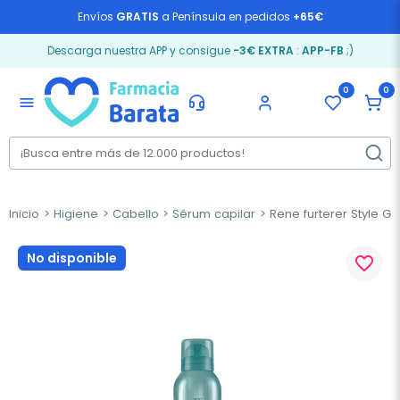
Envíos
GRATIS
a Península en pedidos
+65€
Descarga nuestra APP y consigue
-3€ EXTRA
:
APP-FB
;)
0
0
menu
Inicio
Higiene
Cabello
Sérum capilar
Rene furterer Style Glos
No disponible
favorite_border