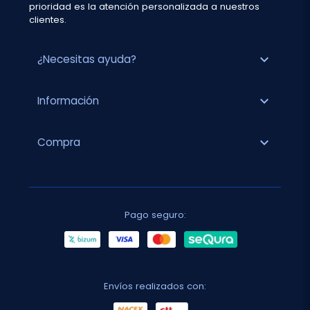
prioridad es la atención personalizada a nuestros
clientes.
expand_more
¿Necesitas ayuda?
expand_more
Información
expand_more
Compra
Pago seguro:
Envíos realizados con: