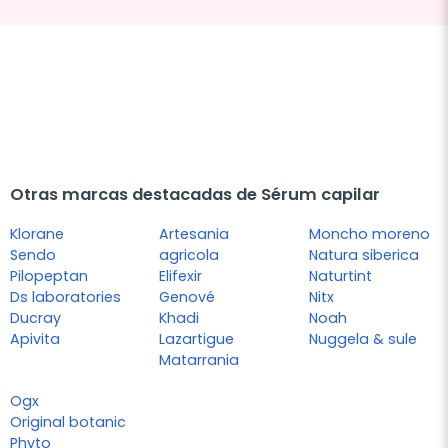
Otras marcas destacadas de Sérum capilar
Klorane
Artesania
Moncho moreno
Sendo
agricola
Natura siberica
Pilopeptan
Elifexir
Naturtint
Ds laboratories
Genové
Nitx
Ducray
Khadi
Noah
Apivita
Lazartigue
Nuggela & sule
Matarrania
Ogx
Original botanic
Phyto