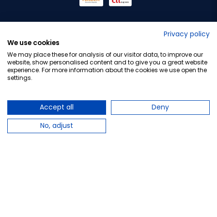
No lo decimos nosotros...
Privacy policy
We use cookies
¡Tu opinión es importante!
We may place these for analysis of our visitor data, to improve our
website, show personalised content and to give you a great website
experience. For more information about the cookies we use open the
settings.
Copyright © 2010-2026 Farmacia Barata S.L. Todos los
derechos reservados.
Accept all
Deny
No, adjust
Total:
13,50 €
Avísame cuando esté disponible