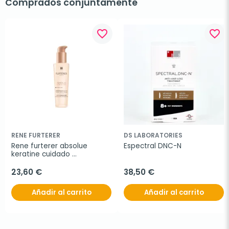
Comprados conjuntamente
favorite_border
favorite_border
RENE FURTERER
DS LABORATORIES
Rene furterer absolue 
Espectral DNC-N
keratine cuidado 
regeneración sublime
23,60 €
38,50 €
Añadir al carrito
Añadir al carrito