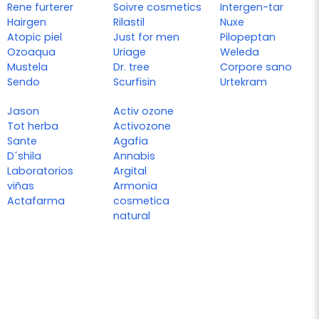
Rene furterer
Soivre cosmetics
Intergen-tar
Hairgen
Rilastil
Nuxe
Atopic piel
Just for men
Pilopeptan
Ozoaqua
Uriage
Weleda
Mustela
Dr. tree
Corpore sano
Sendo
Scurfisin
Urtekram
Jason
Activ ozone
Tot herba
Activozone
Sante
Agafia
D´shila
Annabis
Laboratorios
Argital
viñas
Armonia
Actafarma
cosmetica
natural