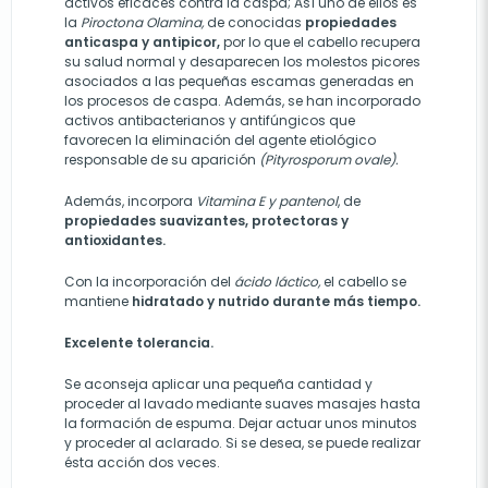
activos eficaces contra la caspa; Así uno de ellos es
la
Piroctona Olamina,
de conocidas
propiedades
anticaspa y antipicor,
por lo que el cabello recupera
su salud normal y desaparecen los molestos picores
asociados a las pequeñas escamas generadas en
los procesos de caspa. Además, se han incorporado
activos antibacterianos y antifúngicos que
favorecen la eliminación del agente etiológico
responsable de su aparición
(Pityrosporum ovale).
Además, incorpora
Vitamina E y pantenol
, de
propiedades suavizantes, protectoras y
antioxidantes.
Con la incorporación del
ácido láctico,
el cabello se
mantiene
hidratado y nutrido durante más tiempo.
Excelente tolerancia.
Se aconseja aplicar una pequeña cantidad y
proceder al lavado mediante suaves masajes hasta
la formación de espuma. Dejar actuar unos minutos
y proceder al aclarado. Si se desea, se puede realizar
ésta acción dos veces.