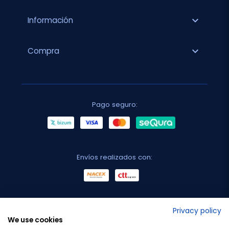
expand_more
Información
expand_more
Compra
Pago seguro:
Envíos realizados con:
No lo decimos nosotros...
Privacy policy
We use cookies
¡Tu opinión es importante!