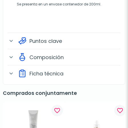
Se presenta en un envase contenedor de 200ml.
Puntos clave
expand_more
Composición
expand_more
Ficha técnica
expand_more
Comprados conjuntamente
favorite_border
favorite_border