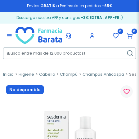
Envíos
GRATIS
a Península en pedidos
+65€
Descarga nuestra APP y consigue
-3€ EXTRA
:
APP-FB
;)
0
0
menu
Inicio
Higiene
Cabello
Champú
Champús Anticaspa
Sesd
No disponible
favorite_border