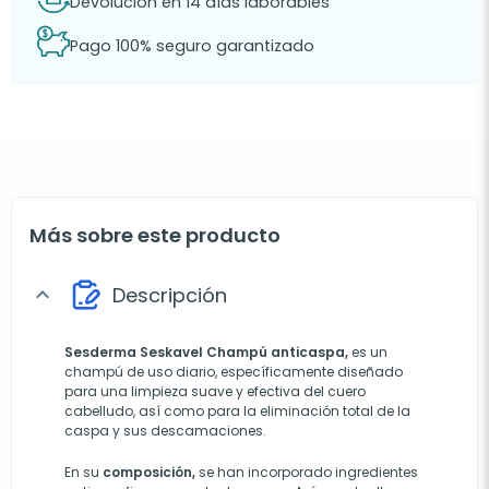
Devolución en 14 días laborables
Pago 100% seguro garantizado
Más sobre este producto
Descripción
expand_more
Sesderma Seskavel Champú anticaspa,
es un
champú de uso diario, específicamente diseñado
para una limpieza suave y efectiva del cuero
cabelludo, así como para la eliminación total de la
caspa y sus descamaciones.
En su
composición,
se han incorporado ingredientes