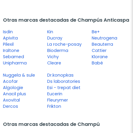
Otras marcas destacadas de Champús Anticaspa
Isdin
Kin
Be+
Apivita
Ducray
Neutrogena
Pilexil
La roche-posay
Beauterra
Iraltone
Bioderma
Cattier
Sebamed
Vichy
Klorane
Unipharma
Cleare
Babé
Nuggela & sule
Dr.konopkas
Acofar
Ds laboratories
Algologie
Esi - trepat diet
Anacil plus
Eucerin
Axovital
Fleurymer
Dercos
Frikton
Otras marcas destacadas de Champú