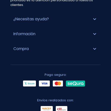
prioridad es la atención personalizada a nuestros
clientes.
expand_more
¿Necesitas ayuda?
expand_more
Información
expand_more
Compra
Pago seguro:
Envíos realizados con: