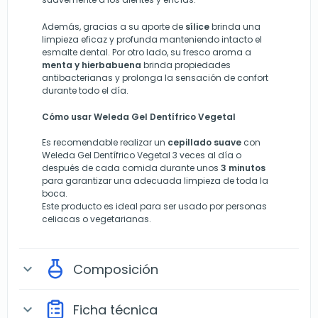
Además, gracias a su aporte de
sílice
brinda una
limpieza eficaz y profunda manteniendo intacto el
esmalte dental. Por otro lado, su fresco aroma a
menta y hierbabuena
brinda propiedades
antibacterianas y prolonga la sensación de confort
durante todo el día.
Cómo usar Weleda Gel Dentífrico Vegetal
Es recomendable realizar un
cepillado suave
con
Weleda Gel Dentífrico Vegetal 3 veces al día o
después de cada comida durante unos
3 minutos
para garantizar una adecuada limpieza de toda la
boca.
Este producto es ideal para ser usado por personas
celiacas o vegetarianas.
Composición
expand_more
Ficha técnica
expand_more