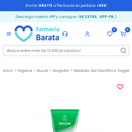
Envíos
GRATIS
a Península en pedidos
+65€
Descarga nuestra APP y consigue
-3€ EXTRA
:
APP-FB
;)
0
0
menu
Inicio
Higiene
Bucal
Gingivitis
Weleda Gel Dentífrico Vegetal
favorite_border