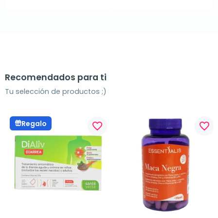
Recomendados para ti
Tu selección de productos ;)
Regalo
favorite_border
favorite_border