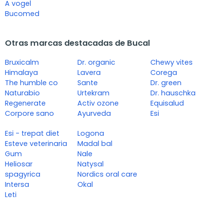
A vogel
Bucomed
Otras marcas destacadas de Bucal
Bruxicalm
Dr. organic
Chewy vites
Himalaya
Lavera
Corega
The humble co
Sante
Dr. green
Naturabio
Urtekram
Dr. hauschka
Regenerate
Activ ozone
Equisalud
Corpore sano
Ayurveda
Esi
Esi - trepat diet
Logona
Esteve veterinaria
Madal bal
Gum
Nale
Heliosar
Natysal
spagyrica
Nordics oral care
Intersa
Okal
Leti