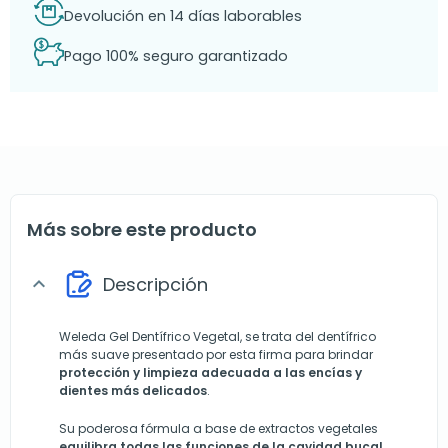
Devolución en 14 días laborables
Pago 100% seguro garantizado
Más sobre este producto
Descripción
expand_more
Weleda Gel Dentífrico Vegetal, se trata del dentífrico
más suave presentado por esta firma para brindar
protección y limpieza adecuada a las encías y
dientes más delicados
.
Su poderosa fórmula a base de extractos vegetales
equilibra todas las funciones de la cavidad bucal,