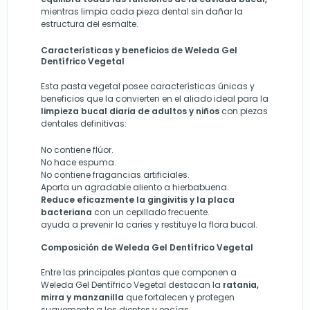
mientras limpia cada pieza dental sin dañar la
estructura del esmalte.
Características y beneficios de Weleda Gel
Dentífrico Vegetal
Esta pasta vegetal posee características únicas y
beneficios que la convierten en el aliado ideal para la
limpieza bucal diaria de adultos y niños
con piezas
dentales definitivas:
No contiene flúor.
No hace espuma.
No contiene fragancias artificiales.
Aporta un agradable aliento a hierbabuena.
Reduce eficazmente la gingivitis y la placa
bacteriana
con un cepillado frecuente.
ayuda a prevenir la caries y restituye la flora bucal
.
Composición de Weleda Gel Dentífrico Vegetal
Entre las principales plantas que componen a
Weleda Gel Dentífrico Vegetal destacan la
ratania,
mirra y manzanilla
que fortalecen y protegen
suavemente a los dientes y encías.