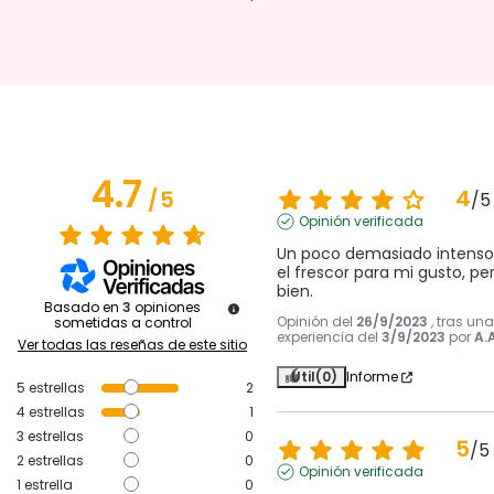
4.7
4
/
5
/
5
Opinión verificada
Un poco demasiado intenso 
el frescor para mi gusto, per
bien.
Basado en
3
opiniones
Opinión del
26/9/2023
, tras una
sometidas a control
experiencia del
3/9/2023
por
A.A
Ver todas las reseñas de este sitio
Útil
(0)
Informe
5
estrellas
2
4
estrellas
1
3
estrellas
0
5
/
5
2
estrellas
0
Opinión verificada
1
estrella
0