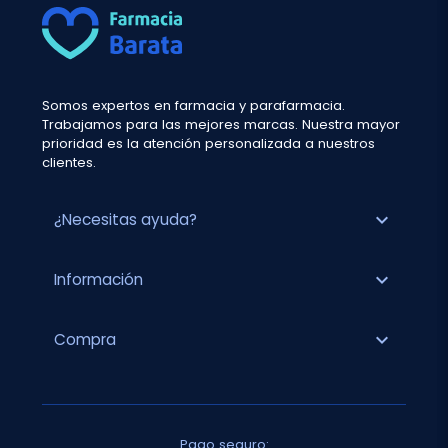
Somos expertos en farmacia y parafarmacia.
Trabajamos para las mejores marcas. Nuestra mayor
prioridad es la atención personalizada a nuestros
clientes.
expand_more
¿Necesitas ayuda?
expand_more
Información
expand_more
Compra
Pago seguro: