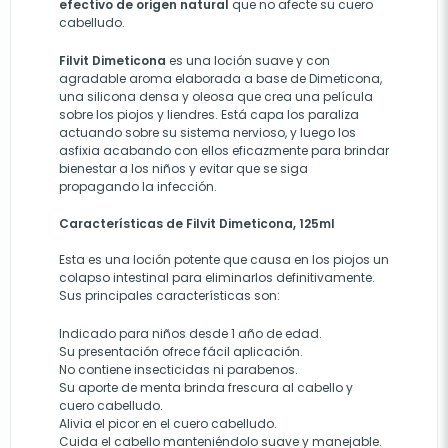
efectivo de origen natural
que no afecte su cuero
cabelludo.
Filvit Dimeticona
es una loción suave y con
agradable aroma elaborada a base de Dimeticona,
una silicona densa y oleosa que crea una película
sobre los piojos y liendres. Está capa los paraliza
actuando sobre su sistema nervioso, y luego los
asfixia acabando con ellos eficazmente para brindar
bienestar a los niños y evitar que se siga
propagando la infección.
Características de Filvit Dimeticona, 125ml
Esta es una loción potente que causa en los piojos un
colapso intestinal para eliminarlos definitivamente.
Sus principales características son:
Indicado
para niños desde 1 año de edad.
Su presentación ofrece fácil aplicación
.
No contiene insecticidas ni parabenos.
Su aporte de menta brinda frescura al cabello y
cuero cabelludo.
Alivia el picor en el cuero cabelludo.
Cuida el cabello manteniéndolo suave y manejable.