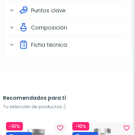
Puntos clave
expand_more
Composición
expand_more
Ficha técnica
expand_more
Recomendados para ti
Tu selección de productos ;)
-10%
-10%
favorite_border
favorite_border