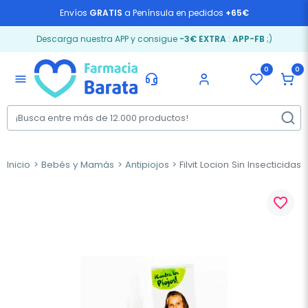
Envíos
GRATIS
a Península en pedidos
+65€
Descarga nuestra APP y consigue
-3€ EXTRA
:
APP-FB
;)
0
0
menu
Inicio
Bebés y Mamás
Antipiojos
Filvit Locion Sin Insecticidas
favorite_border