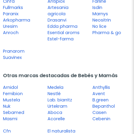
Cinfa
Antipiox
Farline
Fullmarks
Artesania
Isdin
Paranix
agricola
Marnys
Arkopharma
Drasanvi
Neositrin
Uresim
Edda pharma
No lice
Anroch
Esential aroms
Pharma & go
Estel-farma
Pranarom
Suavinex
Otras marcas destacadas de Bebés y Mamás
Arnidol
Medela
Anthyllis
Femibion
Nestlé
Avent
Mustela
Lab. biarritz
B.green
Nuk
Urtekram
Bepanthol
Sebamed
Aboca
Casen
Masmi
Acorelle
Cebenin
Cfn
El naturalista