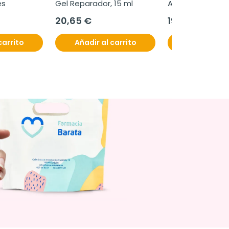
es
Gel Reparador, 15 ml
Artrosis Talla XS,
20,65 €
19,50 €
carrito
Añadir al carrito
Añadir al c