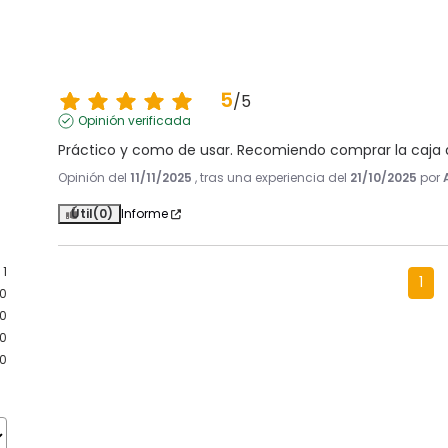
5
/
5
Opinión verificada
Práctico y como de usar. Recomiendo comprar la caja
Opinión del
11/11/2025
, tras una experiencia del
21/10/2025
por
Útil
(0)
Informe
1
1
0
0
0
0