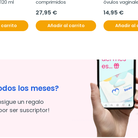
 120 ml
comprimidos
óvulos vaginal
27,95 €
14,95 €
 carrito
Añadir al carrito
Añadir al 
odos los meses?
nsigue un regalo
or ser suscriptor!