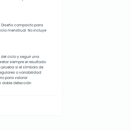
ble. Diseño compacto para
clo menstrual. No incluye
del ciclo y seguir una
pretar siempre el resultado
a prueba si el símbolo de
rregulares o variabilidad
rio para valorar
n doble detección