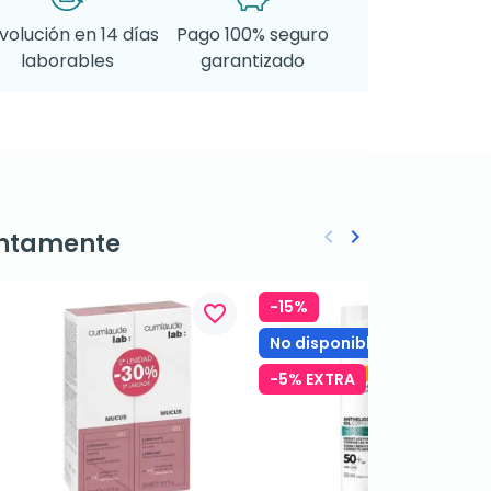
volución en 14 días
Pago 100% seguro
laborables
garantizado
keyboard_arrow_left
keyboard_arrow_right
ntamente
Anterior
Siguiente
-15%
favorite_border
favorite_border
No disponible
-5% EXTRA