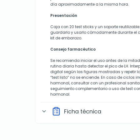
día aproximadamente a la misma hora.
Presentación
Caja con 20 test sticks y un soporte reutiliza
guardarlo y usarlo cómodamente durante el ci
kit de embarazo.
Consejo farmacéutico
Se recomienda iniciar el uso antes de la mitad 
rutina diaria hasta detectar el pico de LH. Inter
digital según las figuras mostradas y repetir l
“test listo” no se enciende. En caso de ciclos i
hormonal, consultar con un profesional sanita
seguimiento complementario o uso de test co
hormonal.
Ficha técnica
expand_more