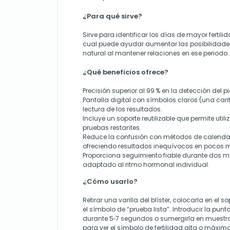
¿Para qué sirve?
Sirve para identificar los días de mayor fertilid
cual puede ayudar aumentar las posibilidad
natural al mantener relaciones en ese periodo.
¿Qué beneficios ofrece?
Precisión superior al 99 % en la detección del p
Pantalla digital con símbolos claros (una carit
lectura de los resultados.
Incluye un soporte reutilizable que permite util
pruebas restantes.
Reduce la confusión con métodos de calendar
ofreciendo resultados inequívocos en pocos m
Proporciona seguimiento fiable durante dos 
adaptado al ritmo hormonal individual.
¿Cómo usarlo?
Retirar una varilla del blíster, colocarla en el
el símbolo de “prueba lista”. Introducir la punt
durante 5‑7 segundos o sumergirla en muestra
para ver el símbolo de fertilidad alta o máxim