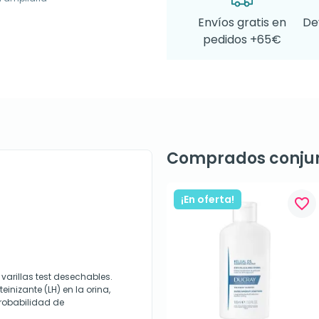
Envíos gratis en
De
pedidos +65€
Comprados conju
¡En oferta!
favorite_border
0 varillas test desechables.
inizante (LH) en la orina,
robabilidad de