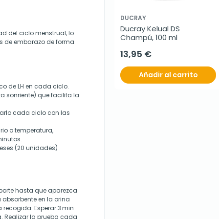
DUCRAY
Ducray Kelual DS 
ad del ciclo menstrual, lo
Champú, 100 ml
es de embarazo de forma
13,95 €
Añadir al carrito
ico de LH en cada ciclo.
a sonriente) que facilita la
izarlo cada ciclo con las
io o temperatura,
inutos.
meses (20 unidades)
 soporte hasta que aparezca
a absorbente en la orina
 recogida. Esperar 3 min
a. Realizar la prueba cada