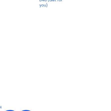
D4u (diet for
you)
x