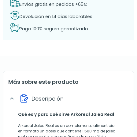
Envíos gratis en pedidos +65€
Devolución en 14 días laborables
Pago 100% seguro garantizado
Más sobre este producto
Descripción
expand_more
Qué es y para qué sirve Arkoreal Jalea Real
Arkoreal Jalea Real es un complemento alimenticio
en formato unidosis que contiene 1.500 mg de jalea
real por ampolla, acompañada de un perfil de