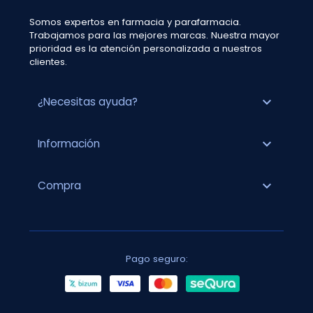
Somos expertos en farmacia y parafarmacia.
Trabajamos para las mejores marcas. Nuestra mayor
prioridad es la atención personalizada a nuestros
clientes.
expand_more
¿Necesitas ayuda?
expand_more
Información
expand_more
Compra
Pago seguro: