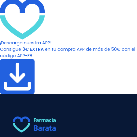
¡Descarga nuestra APP!
Consigue
3€ EXTRA
en tu compra APP de más de 50€ con el
código APP-FB