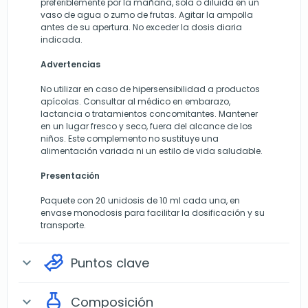
preferiblemente por la mañana, sola o diluida en un
vaso de agua o zumo de frutas. Agitar la ampolla
antes de su apertura. No exceder la dosis diaria
indicada.
Advertencias
No utilizar en caso de hipersensibilidad a productos
apícolas. Consultar al médico en embarazo,
lactancia o tratamientos concomitantes. Mantener
en un lugar fresco y seco, fuera del alcance de los
niños. Este complemento no sustituye una
alimentación variada ni un estilo de vida saludable.
Presentación
Paquete con 20 unidosis de 10 ml cada una, en
envase monodosis para facilitar la dosificación y su
transporte.
Puntos clave
expand_more
Composición
expand_more