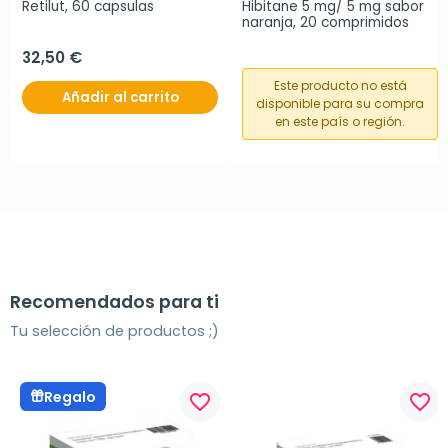
Retilut, 60 capsulas
Hibitane 5 mg/ 5 mg sabor 
naranja, 20 comprimidos
32,50 €
Este producto no está
Añadir al carrito
disponible para su compra
en este país o región.
Recomendados para ti
Tu selección de productos ;)
Regalo
favorite_border
favorite_border