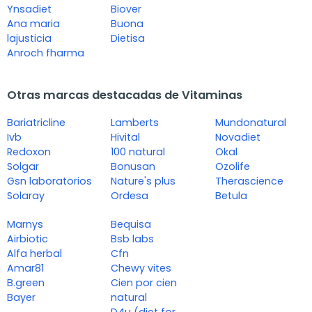
Ynsadiet
Biover
Ana maria
Buona
lajusticia
Dietisa
Anroch fharma
Otras marcas destacadas de Vitaminas
Bariatricline
Lamberts
Mundonatural
Ivb
Hivital
Novadiet
Redoxon
100 natural
Okal
Solgar
Bonusan
Ozolife
Gsn laboratorios
Nature's plus
Therascience
Solaray
Ordesa
Betula
Marnys
Bequisa
Airbiotic
Bsb labs
Alfa herbal
Cfn
Amar81
Chewy vites
B.green
Cien por cien
Bayer
natural