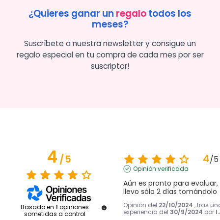
¿Quieres ganar un
regalo
todos los
meses?
Suscríbete a nuestra newsletter y consigue un
regalo especial en tu compra de cada mes por ser
suscriptor!
4
4
/
5
/
5
Opinión verificada
Aún es pronto para evaluar, 
llevo sólo 2 días tomándolo
Opinión del
22/10/2024
, tras un
Basado en
1
opiniones
experiencia del
30/9/2024
por
I.
sometidas a control