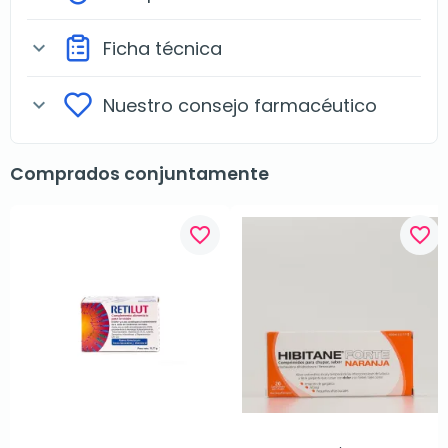
Ficha técnica
expand_more
Nuestro consejo farmacéutico
expand_more
Comprados conjuntamente
favorite_border
favorite_border