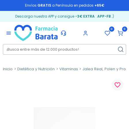
Envíos
GRATIS
a Península en pedidos
+65€
Descarga nuestra APP y consigue
-3€ EXTRA
:
APP-FB
;)
0
0
menu
Inicio
Dietética y Nutrición
Vitaminas
Jalea Real, Polen y Pro
favorite_border