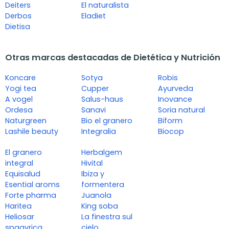
Deiters
El naturalista
Derbos
Eladiet
Dietisa
Otras marcas destacadas de Dietética y Nutrición
Koncare
Sotya
Robis
Yogi tea
Cupper
Ayurveda
A vogel
Salus-haus
Inovance
Ordesa
Sanavi
Soria natural
Naturgreen
Bio el granero
Biform
Lashile beauty
Integralia
Biocop
El granero
Herbalgem
integral
Hivital
Equisalud
Ibiza y
Esential aroms
formentera
Forte pharma
Juanola
Haritea
King soba
Heliosar
La finestra sul
spagyrica
cielo