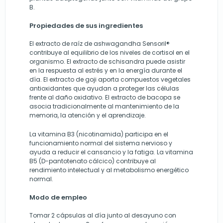
B.
Propiedades de sus ingredientes
El extracto de raíz de ashwagandha Sensoril®
contribuye al equilibrio de los niveles de cortisol en el
organismo. El extracto de schisandra puede asistir
en la respuesta al estrés y en la energía durante el
día. El extracto de goji aporta compuestos vegetales
antioxidantes que ayudan a proteger las células
frente al daño oxidativo. El extracto de bacopa se
asocia tradicio­nalmente al mantenimiento de la
memoria, la atención y el aprendizaje.
La vitamina B3 (nicotinamida) participa en el
funcionamiento normal del sistema nervioso y
ayuda a reducir el cansancio y la fatiga. La vitamina
B5 (D-pantotenato cálcico) contribuye al
rendimiento intelectual y al metabolismo energético
normal.
Modo de empleo
Tomar 2 cápsulas al día junto al desayuno con