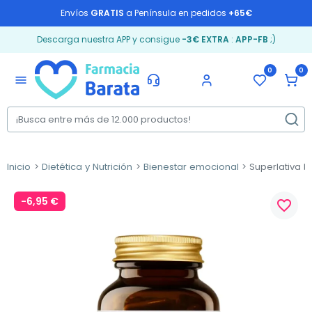
Envíos
GRATIS
a Península en pedidos
+65€
Descarga nuestra APP y consigue
-3€ EXTRA
:
APP-FB
;)
0
0
menu
Inicio
Dietética y Nutrición
Bienestar emocional
Superlativa Da
-6,95 €
favorite_border