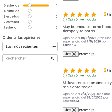
5
estrellas
4
4
estrellas
0
5
/
5
3
estrellas
0
Opinión verificada
2
estrellas
0
Muy buenas, las tomo hace 
1
estrella
0
tiempo y se notan
Ordenar las opiniones
Opinión del
19/6/2026
, tras una
experiencia del
7/5/2026
por
Xavier G.
Útil
(0)
Informe
5
/
5
Opinión verificada
Sí, llevo meses tomándolo y 
me siento mejor
Opinión del
2/4/2026
, tras una
experiencia del
28/2/2026
por
Lourdes M.
Útil
(0)
Informe