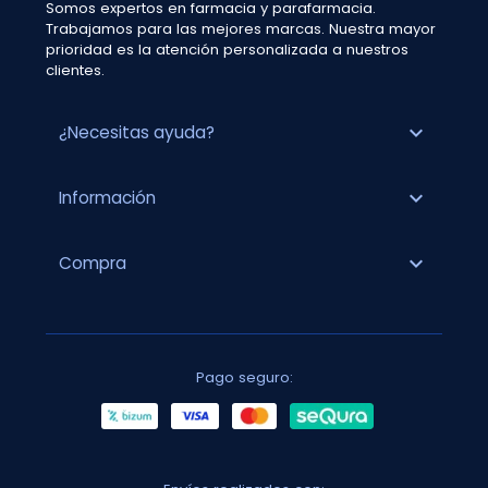
Somos expertos en farmacia y parafarmacia.
Trabajamos para las mejores marcas. Nuestra mayor
prioridad es la atención personalizada a nuestros
clientes.
expand_more
¿Necesitas ayuda?
expand_more
Información
expand_more
Compra
Pago seguro: