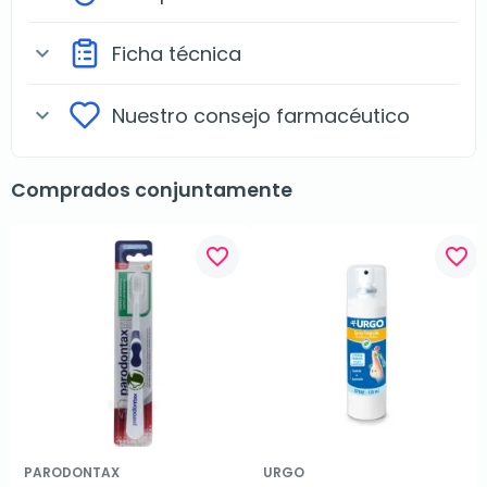
Ficha técnica
expand_more
Nuestro consejo farmacéutico
expand_more
Comprados conjuntamente
favorite_border
favorite_border
PARODONTAX
URGO