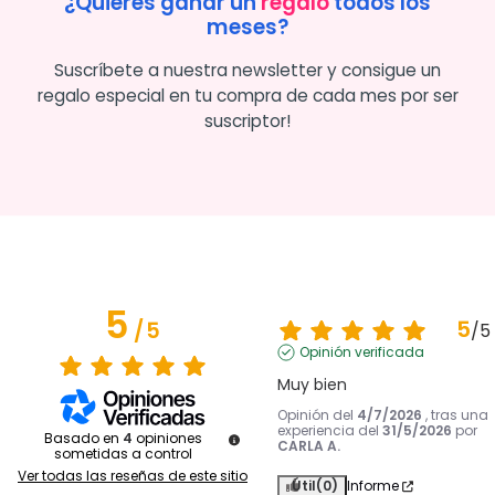
¿Quieres ganar un
regalo
todos los
meses?
Suscríbete a nuestra newsletter y consigue un
regalo especial en tu compra de cada mes por ser
suscriptor!
5
5
/
5
/
5
Opinión verificada
Muy bien
Opinión del
4/7/2026
, tras una
experiencia del
31/5/2026
por
Basado en
4
opiniones
CARLA A.
sometidas a control
Ver todas las reseñas de este sitio
Útil
(0)
Informe