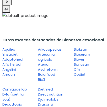
Otras marcas destacadas de Bienestar emocional
Aquilea
Arkocapsulas
Bioksan
Ynsadiet
Artesania
Bioserum
Adaptoheal
agricola
Biover
Alfa herbal
Atena
Bonusan
Angelini
Avd reform
Cfn
Anroch
Baia food
Codiet
Bio3
Cumlaude lab
Dietmed
D4u (diet for
Direct nutrition
you)
Djd neolabs
Decottopia
Drasanvi