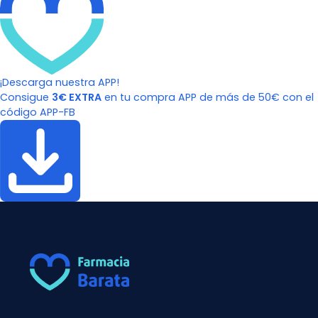
¡Descarga nuestra APP!
Consigue
3€ EXTRA
en tu compra APP de más de 50€ con el
código APP-FB