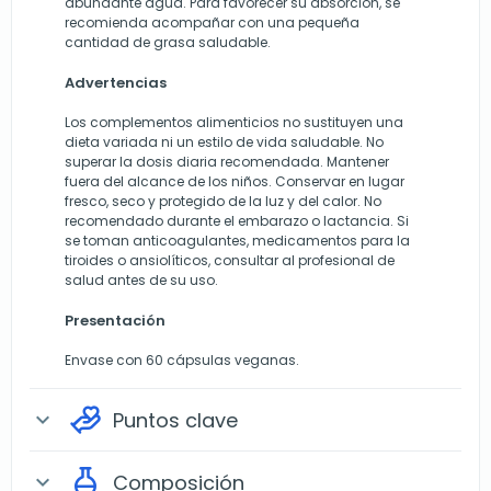
abundante agua. Para favorecer su absorción, se
recomienda acompañar con una pequeña
cantidad de grasa saludable.
Advertencias
Los complementos alimenticios no sustituyen una
dieta variada ni un estilo de vida saludable. No
superar la dosis diaria recomendada. Mantener
fuera del alcance de los niños. Conservar en lugar
fresco, seco y protegido de la luz y del calor. No
recomendado durante el embarazo o lactancia. Si
se toman anticoagulantes, medicamentos para la
tiroides o ansiolíticos, consultar al profesional de
salud antes de su uso.
Presentación
Envase con 60 cápsulas veganas.
Puntos clave
expand_more
Composición
expand_more