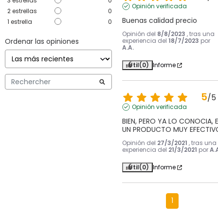
3
estrellas
0
Opinión verificada
2
estrellas
0
Buenas calidad precio
1
estrella
0
Opinión del
8/8/2023
, tras una
Ordenar las opiniones
experiencia del
18/7/2023
por
A.A.
Útil
(0)
Informe
5
/
5
Opinión verificada
BIEN, PERO YA LO CONOCIA, E
UN PRODUCTO MUY EFECTIV
Opinión del
27/3/2021
, tras una
experiencia del
21/3/2021
por
A.
Útil
(0)
Informe
1