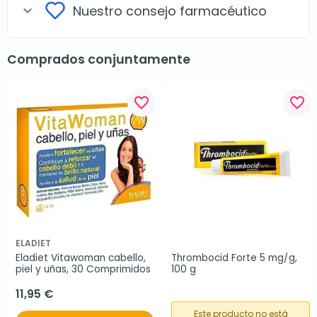
Nuestro consejo farmacéutico
expand_more
Comprados conjuntamente
favorite_border
favorite_border
ELADIET
Eladiet Vitawoman cabello, 
Thrombocid Forte 5 mg/g, 
piel y uñas, 30 Comprimidos
100 g
11,95 €
Este producto no está