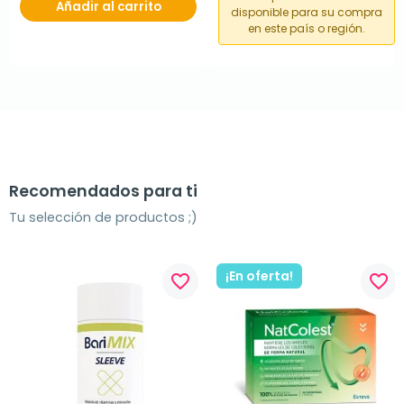
Añadir al carrito
disponible para su compra
en este país o región.
Recomendados para ti
Tu selección de productos ;)
¡En oferta!
favorite_border
favorite_border