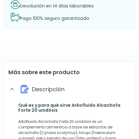
Devolución en 14 días laborables
Pago 100% seguro garantizado
Más sobre este producto
Descripción
expand_more
Qué es y para qué sirve Arkofluido Alcachofa
Forte 20 unidósis
Arkofluido Alcachofa Forte 20 unidósis es un
complemento alimenticio a base de extractos de
alcachofa (Cynara scolymus), hinojo (Foeniculum
vulgare), piel y semilla de uva (Vitis vinifera) y hojas