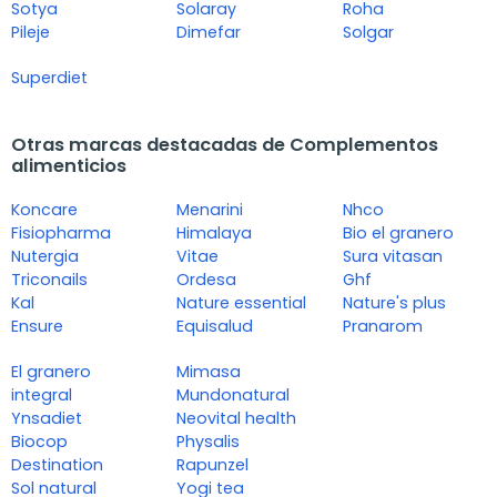
Sotya
Solaray
Roha
Pileje
Dimefar
Solgar
Superdiet
Otras marcas destacadas de Complementos
alimenticios
Koncare
Menarini
Nhco
Fisiopharma
Himalaya
Bio el granero
Nutergia
Vitae
Sura vitasan
Triconails
Ordesa
Ghf
Kal
Nature essential
Nature's plus
Ensure
Equisalud
Pranarom
El granero
Mimasa
integral
Mundonatural
Ynsadiet
Neovital health
Biocop
Physalis
Destination
Rapunzel
Sol natural
Yogi tea