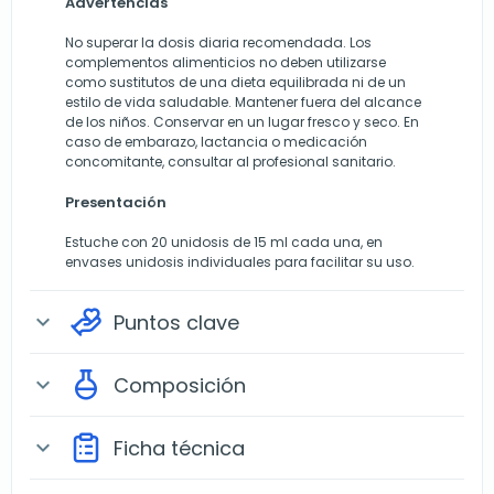
Advertencias
No superar la dosis diaria recomendada. Los
complementos alimenticios no deben utilizarse
como sustitutos de una dieta equilibrada ni de un
estilo de vida saludable. Mantener fuera del alcance
de los niños. Conservar en un lugar fresco y seco. En
caso de embarazo, lactancia o medicación
concomitante, consultar al profesional sanitario.
Presentación
Estuche con 20 unidosis de 15 ml cada una, en
envases unidosis individuales para facilitar su uso.
Puntos clave
expand_more
Composición
expand_more
Ficha técnica
expand_more