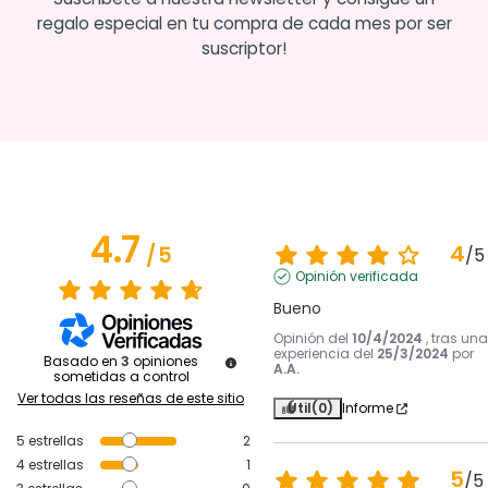
regalo especial en tu compra de cada mes por ser
suscriptor!
4.7
4
/
5
/
5
Opinión verificada
Bueno
Opinión del
10/4/2024
, tras una
experiencia del
25/3/2024
por
Basado en
3
opiniones
A.A.
sometidas a control
Ver todas las reseñas de este sitio
Útil
(0)
Informe
5
estrellas
2
4
estrellas
1
5
/
5