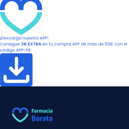
¡Descarga nuestra APP!
Consigue
3€ EXTRA
en tu compra APP de más de 50€ con el
código APP-FB