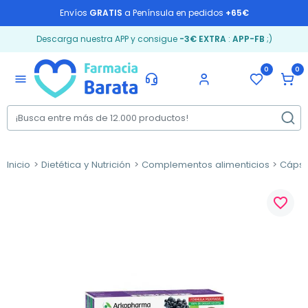
Envíos
GRATIS
a Península en pedidos
+65€
Descarga nuestra APP y consigue
-3€ EXTRA
:
APP-FB
;)
0
0
menu
Inicio
Dietética y Nutrición
Complementos alimenticios
Cápsu
favorite_border