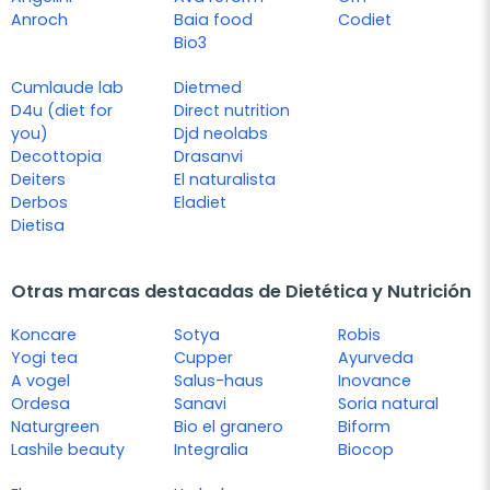
Anroch
Baia food
Codiet
Bio3
Cumlaude lab
Dietmed
D4u (diet for
Direct nutrition
you)
Djd neolabs
Decottopia
Drasanvi
Deiters
El naturalista
Derbos
Eladiet
Dietisa
Otras marcas destacadas de Dietética y Nutrición
Koncare
Sotya
Robis
Yogi tea
Cupper
Ayurveda
A vogel
Salus-haus
Inovance
Ordesa
Sanavi
Soria natural
Naturgreen
Bio el granero
Biform
Lashile beauty
Integralia
Biocop