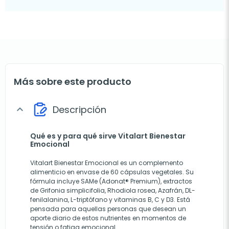
Más sobre este producto
Descripción
expand_more
Qué es y para qué sirve Vitalart Bienestar
Emocional
Vitalart Bienestar Emocional es un complemento
alimenticio en envase de 60 cápsulas vegetales. Su
fórmula incluye SAMe (Adonat® Premium), extractos
de Grifonia simplicifolia, Rhodiola rosea, Azafrán, DL-
fenilalanina, L-triptófano y vitaminas B, C y D3. Está
pensada para aquellas personas que desean un
aporte diario de estos nutrientes en momentos de
tensión o fatiga emocional.