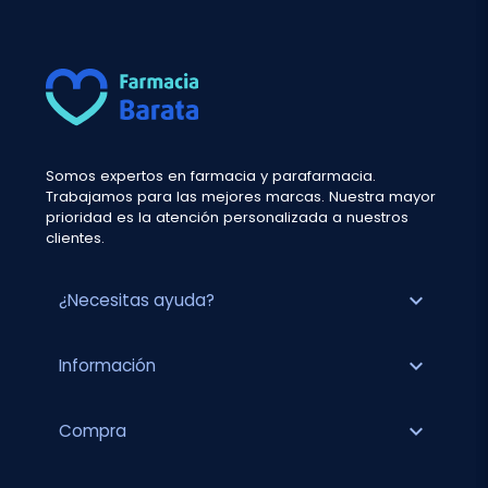
Somos expertos en farmacia y parafarmacia.
Trabajamos para las mejores marcas. Nuestra mayor
prioridad es la atención personalizada a nuestros
clientes.
expand_more
¿Necesitas ayuda?
expand_more
Información
expand_more
Compra