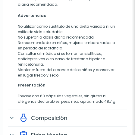
diaria recomendada.
Advertencias
No utilizar como sustituto de una dieta variada ni un
estilo de vida saludable.
No superar la dosis diaria recomendada.
No recomendado en niños, mujeres embarazadas o
en periodo de lactancia.
Consultar al médico si se toman ansiolíticos,
antidepresivos o en caso de trastorno bipolar o
fenilcetonuria.
Mantener fuera del alcance de los niños y conservar
en lugar fresco y seco.
Presentación
Envase con 60 cápsulas vegetales, sin gluten ni
alérgenos declarables, peso neto aproximado 48,7 g.
Composición
expand_more