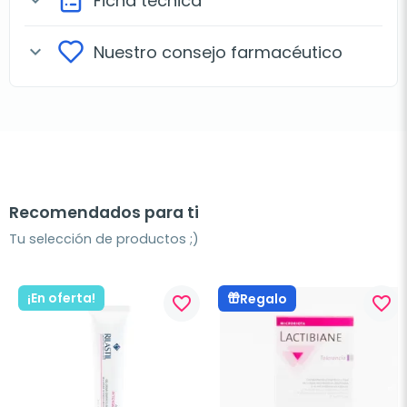
Ficha técnica
expand_more
Nuestro consejo farmacéutico
expand_more
Recomendados para ti
Tu selección de productos ;)
¡En oferta!
Regalo
favorite_border
favorite_border