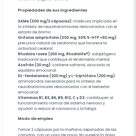
Propiedades de sus ingredientes
SAMe (300 mg/2 cápsulas):
molécula implicada en
la síntesis de neurotransmisores relacionados con el
estado de ánimo.
Grifonia simplicifolia (300 mg, 30% 5-HTP ≈90 mg):
precursor natural de serotonina que favorece la
actividad cerebral.
Rhodiola rosea (200 mg, Rhodiolife®):
adaptógeno
tradicional que contribuye al rendimiento mental.
Azafrán (20 mg):
contiene safranal, asociado al
equilibrio emocional.
DL-fenilalanina (200 mg) y L-triptófano (200 mg):
aminoácidos necesarios para la síntesis de
neurotransmisores relacionados con el bienestar
emocional.
Vitaminas B1, B3, B6, B9, B12, C y D3:
contribuyen al
funcionamiento normal del sistema nervioso y
ayudan a reducir el cansancio y la fatiga.
Modo de empleo
Tomar 2 cápsulas por la mañana, separadas de las
comidas, con un vaso de agua. No superar la dosis