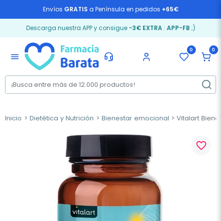
Envíos
GRATIS
a Península en pedidos
+65€
Descarga nuestra APP y consigue
-3€ EXTRA
:
APP-FB
;)
0
0
menu
Inicio
Dietética y Nutrición
Bienestar emocional
Vitalart Bien
favorite_border