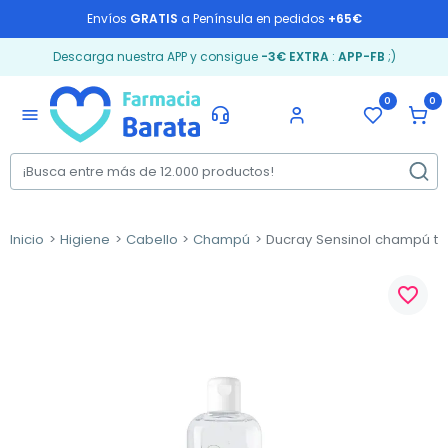
Envíos
GRATIS
a Península en pedidos
+65€
Descarga nuestra APP y consigue
-3€ EXTRA
:
APP-FB
;)
0
0
menu
Inicio
Higiene
Cabello
Champú
Ducray Sensinol champú tra
favorite_border