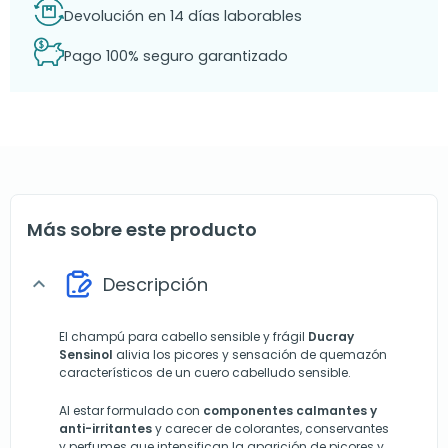
Devolución en 14 días laborables
Pago 100% seguro garantizado
Más sobre este producto
Descripción
expand_more
El champú para cabello sensible y frágil
Ducray
Sensinol
alivia los picores y sensación de quemazón
característicos de un cuero cabelludo sensible.
Al estar formulado con
componentes calmantes y
anti-irritantes
y carecer de colorantes, conservantes
y perfumes que intensifican la aparición de picores y