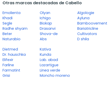
Otras marcas destacadas de Cabello
Emolienta
Olyan
Algologie
Khadi
Ichigo
Ayluna
Segle
Biokap
Bamboovement
Radhe shyam
Drasanvi
Bariatricline
Beter
Shova-de
Cultivators
Naturabio
Abs
D shila
Dietmed
Kativa
Dr. hauschka
Kunda
Elifexir
Lab. abad
Farline
Lazartigue
Farmatint
Linea verde
Grisi
Moncho moreno