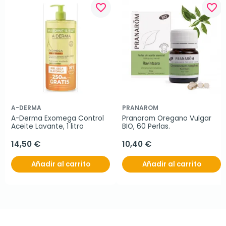
favorite_border
favorite_border
A-DERMA
PRANAROM
A-Derma Exomega Control 
Pranarom Oregano Vulgar 
Aceite Lavante, 1 litro
BIO, 60 Perlas.
14,50 €
10,40 €
Añadir al carrito
Añadir al carrito