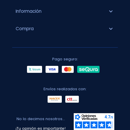
expand_more
Información
expand_more
Compra
Pago seguro:
Envíos realizados con:
No lo decimos nosotros...
¡Tu opinión es importante!