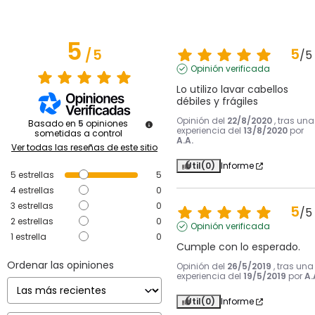
5
5
/
5
/
5
Opinión verificada
Lo utilizo lavar cabellos 
débiles y frágiles
Opinión del
22/8/2020
, tras una
Basado en
5
opiniones
experiencia del
13/8/2020
por
sometidas a control
A.A.
Ver todas las reseñas de este sitio
Útil
(0)
Informe
5
estrellas
5
4
estrellas
0
3
estrellas
0
5
/
5
2
estrellas
0
Opinión verificada
1
estrella
0
Cumple con lo esperado.
Ordenar las opiniones
Opinión del
26/5/2019
, tras una
experiencia del
19/5/2019
por
A.
Útil
(0)
Informe