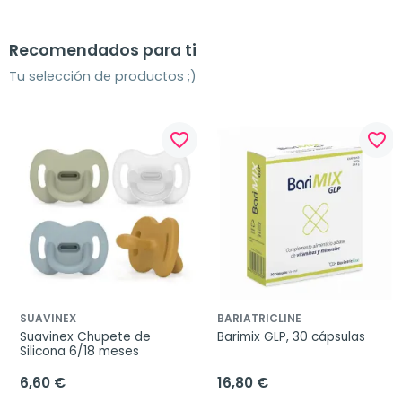
Recomendados para ti
Tu selección de productos ;)
favorite_border
favorite_border
SUAVINEX
BARIATRICLINE
Suavinex Chupete de 
Barimix GLP, 30 cápsulas
Silicona 6/18 meses
6,60 €
16,80 €