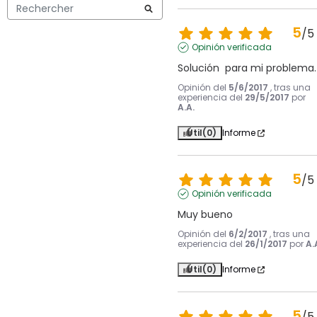
5
/
5
Opinión verificada
Solución  para mi problema.
Opinión del
5/6/2017
, tras una
experiencia del
29/5/2017
por
A.A.
Útil
(0)
Informe
5
/
5
Opinión verificada
Muy bueno
Opinión del
6/2/2017
, tras una
experiencia del
26/1/2017
por
A.
Útil
(0)
Informe
5
/
5