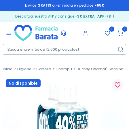
Envíos
GRATIS
a Península en pedidos
+65€
Descarga nuestra APP y consigue
-3€ EXTRA
:
APP-FB
;)
0
0
menu
Inicio
Higiene
Cabello
Champú
Ducray Champú Sensinol DU
No disponible
favorite_border