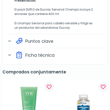
Presentación.
El pack DUPLO de Ducray Sensinol Champú incluye 2
envases que contiene 400 ml.
El champú Sensinol para cabello sensible y frágil es
un productor de Laboratorios Ducray
Puntos clave
expand_more
Ficha técnica
expand_more
Comprados conjuntamente
favorite_border
favorite_border