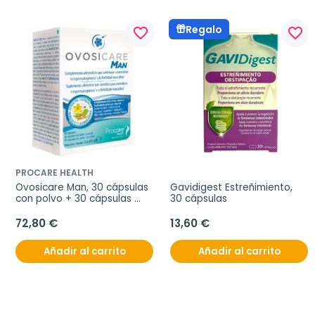
Regalo
favorite_border
favorite_border
PROCARE HEALTH
Ovosicare Man, 30 cápsulas 
Gavidigest Estreñimiento, 
con polvo + 30 cápsulas 
30 cápsulas
con aceite
72,80 €
13,60 €
Añadir al carrito
Añadir al carrito