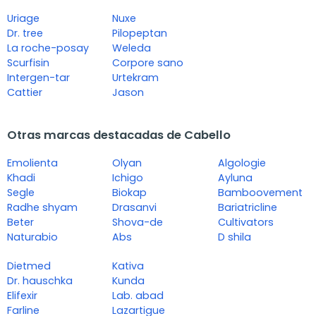
Uriage
Nuxe
Dr. tree
Pilopeptan
La roche-posay
Weleda
Scurfisin
Corpore sano
Intergen-tar
Urtekram
Cattier
Jason
Otras marcas destacadas de Cabello
Emolienta
Olyan
Algologie
Khadi
Ichigo
Ayluna
Segle
Biokap
Bamboovement
Radhe shyam
Drasanvi
Bariatricline
Beter
Shova-de
Cultivators
Naturabio
Abs
D shila
Dietmed
Kativa
Dr. hauschka
Kunda
Elifexir
Lab. abad
Farline
Lazartigue