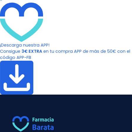
¡Descarga nuestra APP!
Consigue
3€ EXTRA
en tu compra APP de más de 50€ con el
código APP-FB