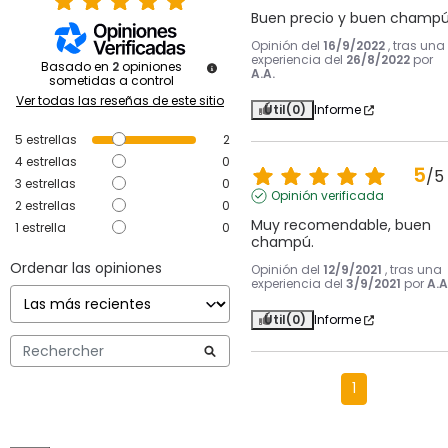
Buen precio y buen champú
Opinión del
16/9/2022
, tras una
experiencia del
26/8/2022
por
Basado en
2
opiniones
A.A.
sometidas a control
Ver todas las reseñas de este sitio
Útil
(0)
Informe
5
estrellas
2
4
estrellas
0
5
/
5
3
estrellas
0
Opinión verificada
2
estrellas
0
Muy recomendable, buen 
1
estrella
0
champú.
Ordenar las opiniones
Opinión del
12/9/2021
, tras una
experiencia del
3/9/2021
por
A.A
Útil
(0)
Informe
1