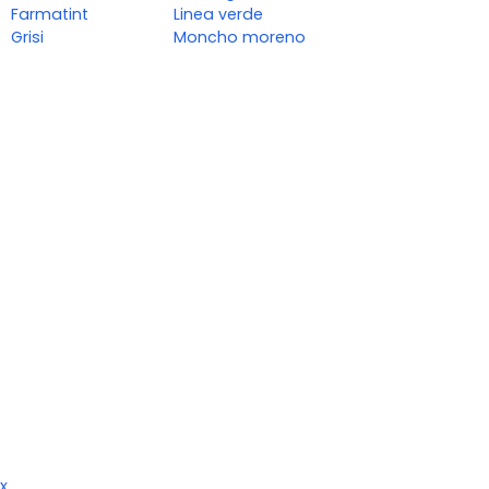
Farmatint
Linea verde
Grisi
Moncho moreno
x