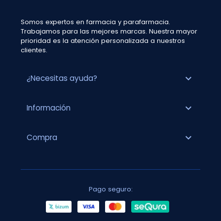
Somos expertos en farmacia y parafarmacia.
Trabajamos para las mejores marcas. Nuestra mayor
prioridad es la atención personalizada a nuestros
clientes.
expand_more
¿Necesitas ayuda?
expand_more
Información
expand_more
Compra
Pago seguro: