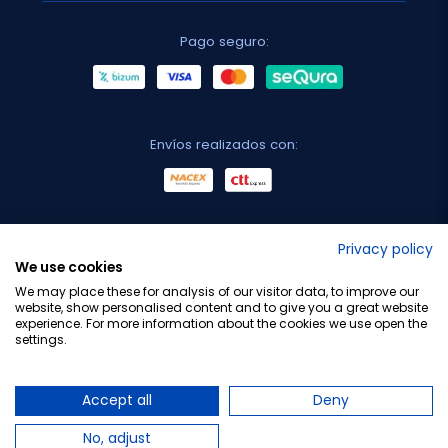
Pago seguro:
Envíos realizados con:
No lo decimos nosotros...
Privacy policy
We use cookies
¡Tu opinión es importante!
We may place these for analysis of our visitor data, to improve our
website, show personalised content and to give you a great website
experience. For more information about the cookies we use open the
settings.
Copyright © 2010-2026 Farmacia Barata S.L. Todos los
derechos reservados.
Accept all
Deny
No, adjust