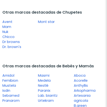
Otras marcas destacadas de Chupetes
Avent
Mont star
Mam
Nuk
Chicco
Dr browns
Dr. brown's
Otras marcas destacadas de Bebés y Mamás
Arnidol
Masmi
Aboca
Femibion
Medela
Acorelle
Mustela
Nestlé
Anthyllis
Isdin
Paranix
Arkopharma
Sebamed
Lab. biarritz
Artesania
Pranarom
Urtekram
agricola
B.green