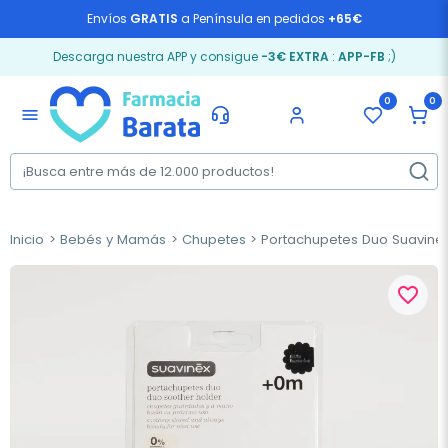
Envíos
GRATIS
a Península en pedidos
+65€
Descarga nuestra APP y consigue
-3€ EXTRA
:
APP-FB
;)
0
0
menu
Inicio
Bebés y Mamás
Chupetes
Portachupetes Duo Suavine
favorite_border