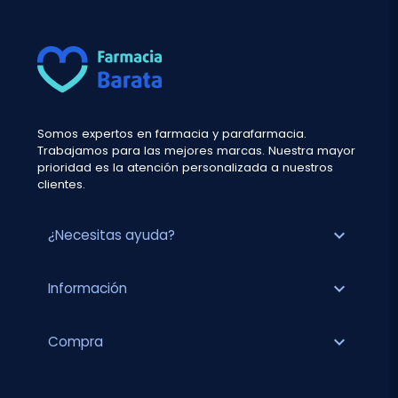
Somos expertos en farmacia y parafarmacia.
Trabajamos para las mejores marcas. Nuestra mayor
prioridad es la atención personalizada a nuestros
clientes.
expand_more
¿Necesitas ayuda?
expand_more
Información
expand_more
Compra