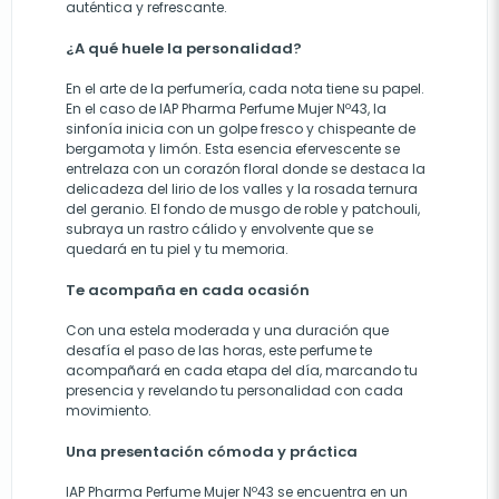
auténtica y refrescante.
¿A qué huele la personalidad?
En el arte de la perfumería, cada nota tiene su papel.
En el caso de IAP Pharma Perfume Mujer Nº43, la
sinfonía inicia con un golpe fresco y chispeante de
bergamota y limón. Esta esencia efervescente se
entrelaza con un corazón floral donde se destaca la
delicadeza del lirio de los valles y la rosada ternura
del geranio. El fondo de musgo de roble y patchouli,
subraya un rastro cálido y envolvente que se
quedará en tu piel y tu memoria.
Te acompaña en cada ocasión
Con una estela moderada y una duración que
desafía el paso de las horas, este perfume te
acompañará en cada etapa del día, marcando tu
presencia y revelando tu personalidad con cada
movimiento.
Una presentación cómoda y práctica
IAP Pharma Perfume Mujer Nº43 se encuentra en un