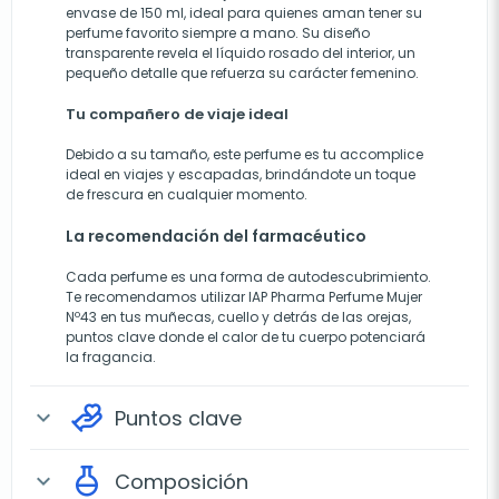
envase de 150 ml, ideal para quienes aman tener su
perfume favorito siempre a mano. Su diseño
transparente revela el líquido rosado del interior, un
pequeño detalle que refuerza su carácter femenino.
Tu compañero de viaje ideal
Debido a su tamaño, este perfume es tu accomplice
ideal en viajes y escapadas, brindándote un toque
de frescura en cualquier momento.
La recomendación del farmacéutico
Cada perfume es una forma de autodescubrimiento.
Te recomendamos utilizar IAP Pharma Perfume Mujer
Nº43 en tus muñecas, cuello y detrás de las orejas,
puntos clave donde el calor de tu cuerpo potenciará
la fragancia.
Puntos clave
expand_more
Composición
expand_more