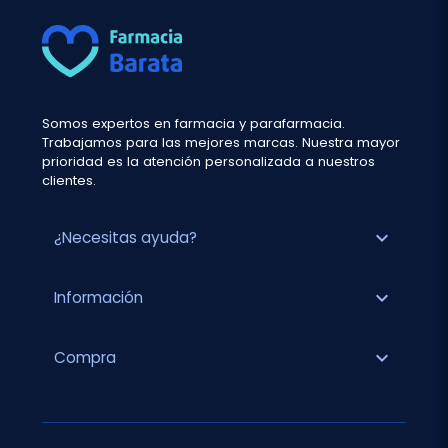
Somos expertos en farmacia y parafarmacia.
Trabajamos para las mejores marcas. Nuestra mayor
prioridad es la atención personalizada a nuestros
clientes.
expand_more
¿Necesitas ayuda?
expand_more
Información
expand_more
Compra