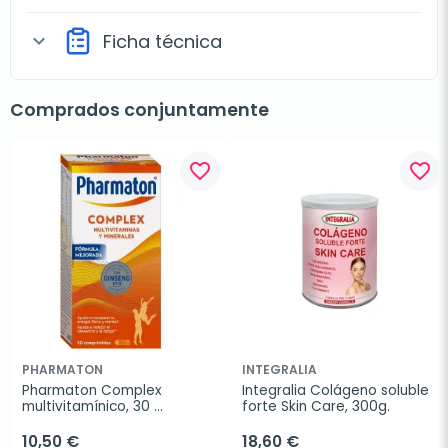
Ficha técnica
expand_more
Comprados conjuntamente
favorite_border
favorite_border
PHARMATON
INTEGRALIA
Pharmaton Complex 
Integralia Colágeno soluble 
multivitamínico, 30 
forte Skin Care, 300g.
comprimidos
10,50 €
18,60 €