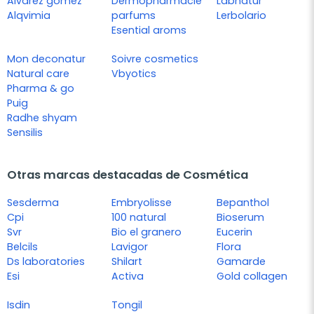
Alvarez gómez
Dermopharmacie
Labnatur
Alqvimia
parfums
Lerbolario
Esential aroms
Mon deconatur
Soivre cosmetics
Natural care
Vbyotics
Pharma & go
Puig
Radhe shyam
Sensilis
Otras marcas destacadas de Cosmética
Sesderma
Embryolisse
Bepanthol
Cpi
100 natural
Bioserum
Svr
Bio el granero
Eucerin
Belcils
Lavigor
Flora
Ds laboratories
Shilart
Gamarde
Esi
Activa
Gold collagen
Isdin
Tongil