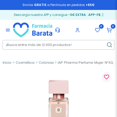
Envíos
GRATIS
a Península en pedidos
+65€
Descarga nuestra APP y consigue
-3€ EXTRA
:
APP-FB
;)
0
0
menu
Inicio
Cosmética
Colonias
IAP Pharma Perfume Mujer Nº43, 1
favorite_border