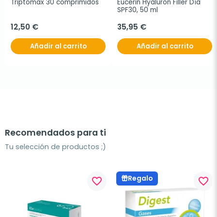
Triptomax 30 comprimidos
Eucerin Hyaluron Filler Día 
SPF30, 50 ml
12,50 €
35,95 €
Añadir al carrito
Añadir al carrito
Recomendados para ti
Tu selección de productos ;)
Regalo
favorite_border
favorite_border