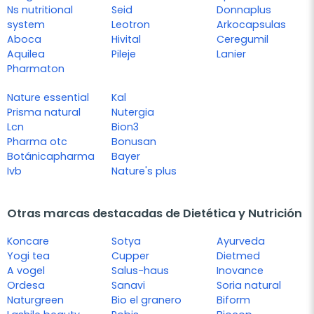
Ns nutritional
Seid
Donnaplus
system
Leotron
Arkocapsulas
Aboca
Hivital
Ceregumil
Aquilea
Pileje
Lanier
Pharmaton
Nature essential
Kal
Prisma natural
Nutergia
Lcn
Bion3
Pharma otc
Bonusan
Botánicapharma
Bayer
Ivb
Nature's plus
Otras marcas destacadas de Dietética y Nutrición
Koncare
Sotya
Ayurveda
Yogi tea
Cupper
Dietmed
A vogel
Salus-haus
Inovance
Ordesa
Sanavi
Soria natural
Naturgreen
Bio el granero
Biform