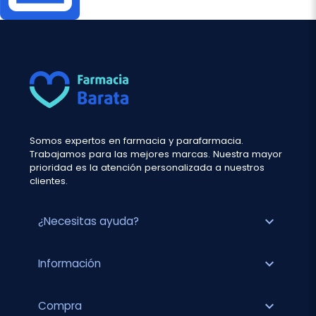
Somos expertos en farmacia y parafarmacia.
Trabajamos para las mejores marcas. Nuestra mayor
prioridad es la atención personalizada a nuestros
clientes.
expand_more
¿Necesitas ayuda?
expand_more
Información
expand_more
Compra