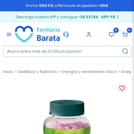
Envíos
GRATIS
a Península en pedidos
+65€
Descarga nuestra APP y consigue
-3€ EXTRA
:
APP-FB
;)
0
0
menu
Inicio
Dietética y Nutrición
Energía y rendimiento físico
Kneipp
favorite_border