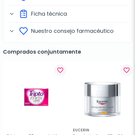
Ficha técnica
expand_more
Nuestro consejo farmacéutico
expand_more
Comprados conjuntamente
favorite_border
favorite_border
EUCERIN