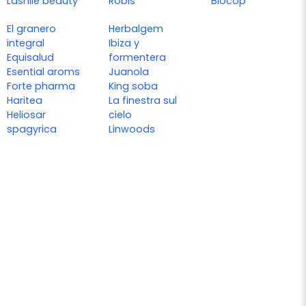
Lashile beauty
Robis
Biocop
El granero
Herbalgem
integral
Ibiza y
Equisalud
formentera
Esential aroms
Juanola
Forte pharma
King soba
Haritea
La finestra sul
Heliosar
cielo
spagyrica
Linwoods