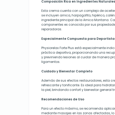
Composición Rica en Ingredientes Naturale
Esta crema cuenta con un complejo de aceites 
se incluyen arnica, harpagofito, hipérico, calén
ingrediente principal de la Arnica Montana. C
componentes es conocido por sus propiedad
reparadoras.
Especialmente Compuesta para Deportista
Physiorelax Forte Plus está especialmente indic
práctica deportiva, proporcionando una recu
y previniendo lesiones al cuidar de manera pr
ligamentos.
Cuidado y Bienestar Completo
Además de sus efectos restauradores, esta cr
refrescante y tonificante. Es ideal para hidratar,
la piel, brindando confort y bienestar general t
Recomendaciones de Uso
Para un efecto máximo, se recomienda aplicar P
mediante masajes en las zonas afectadas, lo 