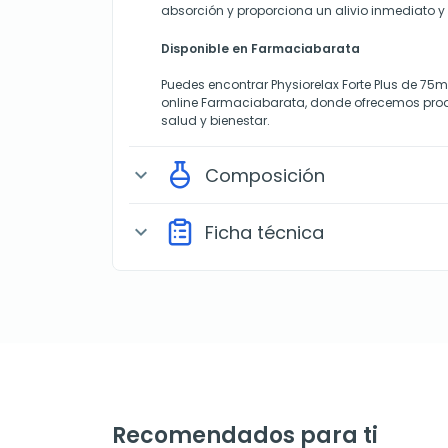
absorción y proporciona un alivio inmediato y
Disponible en Farmaciabarata
Puedes encontrar Physiorelax Forte Plus de 75
online Farmaciabarata, donde ofrecemos prod
salud y bienestar.
Composición
expand_more
Ficha técnica
expand_more
Recomendados para ti