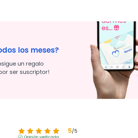
odos los meses?
nsigue un regalo
or ser suscriptor!
5
/
5
Opinión verificada