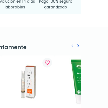
volución en 14 días
Pago 100% seguro
laborables
garantizado
keyboard_arrow_left
keyboard_arrow_right
ntamente
Anterior
Siguiente
favorite_border
favorite_border