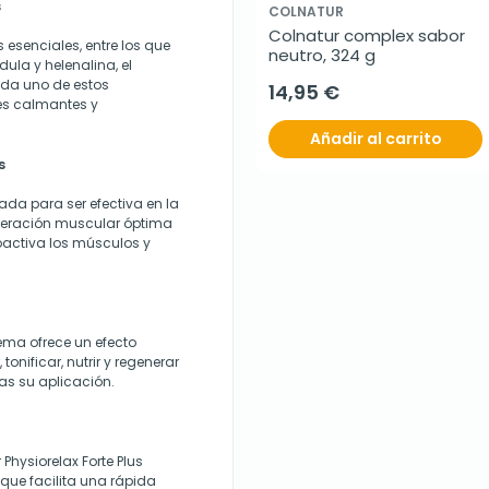
s
COLNATUR
Colnatur complex sabor 
esenciales, entre los que
neutro, 324 g
dula y helenalina, el
ada uno de estos
14,95 €
es calmantes y
Añadir al carrito
s
ada para ser efectiva en la
peración muscular óptima
oactiva los músculos y
ema ofrece un efecto
 tonificar, nutrir y regenerar
ras su aplicación.
hysiorelax Forte Plus
que facilita una rápida