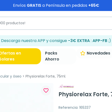
Envíos
GRATIS
a Península en pedidos
+65€
Descarga nuestra APP y consigue
-3€ EXTRA
:
APP-FB
;)
Ofertas en
Packs
Novedades
Solares
Ahorro
icular y óseo
Physiorelax Forte, 75ml.
favorite_border
Physiorelax Forte,
Referencia: 165337