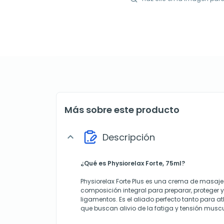
Más sobre este producto
Descripción
expand_more
¿Qué es Physiorelax Forte, 75ml?
Physiorelax Forte Plus es una crema de masa
composición integral para preparar, proteger 
ligamentos. Es el aliado perfecto tanto para 
que buscan alivio de la fatiga y tensión muscu