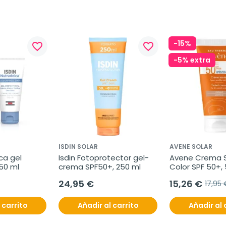
-15%
favorite_border
favorite_border
-5% extra
ISDIN SOLAR
AVENE SOLAR
ca gel 
Isdin Fotoprotector gel-
Avene Crema So
 50 ml
crema SPF50+, 250 ml
Color SPF 50+,
24,95 €
15,26 €
17,95 
 carrito
Añadir al carrito
Añadir al 