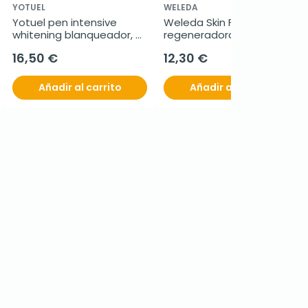
YOTUEL
WELEDA
Yotuel pen intensive 
Weleda Skin Food crema 
whitening blanqueador, 5 
regeneradora, 75 ml
g
16,50 €
12,30 €
Añadir al carrito
Añadir al carrito