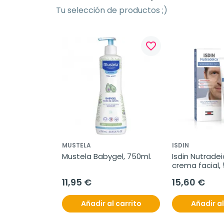
Tu selección de productos ;)
favorite_border
MUSTELA
ISDIN
Mustela Babygel, 750ml.
Isdin Nutradei
crema facial,
11,95 €
15,60 €
Añadir al carrito
Añadir al