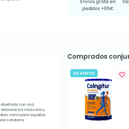
Envíos gratis en
De
pedidos +65€
Comprados conju
¡En oferta!
favorite_border
je diseñada con una
y restaurar tus músculos y
atletas como para aquellos
lar cotidiana.