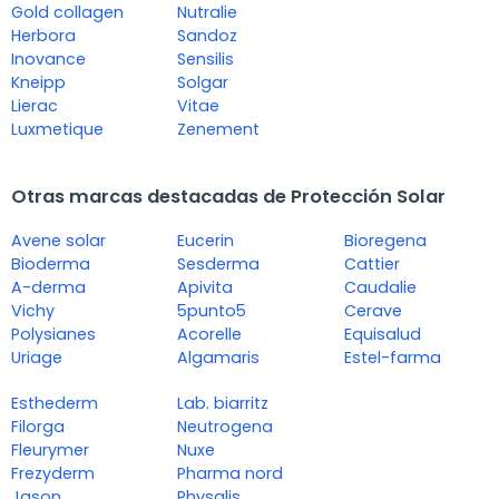
Gold collagen
Nutralie
Herbora
Sandoz
Inovance
Sensilis
Kneipp
Solgar
Lierac
Vitae
Luxmetique
Zenement
Otras marcas destacadas de Protección Solar
Avene solar
Eucerin
Bioregena
Bioderma
Sesderma
Cattier
A-derma
Apivita
Caudalie
Vichy
5punto5
Cerave
Polysianes
Acorelle
Equisalud
Uriage
Algamaris
Estel-farma
Esthederm
Lab. biarritz
Filorga
Neutrogena
Fleurymer
Nuxe
Frezyderm
Pharma nord
Jason
Physalis