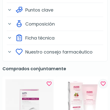
Puntos clave
expand_more
Composición
expand_more
Ficha técnica
expand_more
Nuestro consejo farmacéutico
expand_more
Comprados conjuntamente
favorite_border
favorite_border