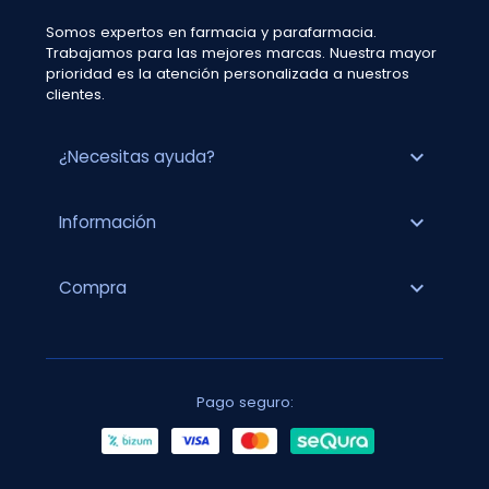
Somos expertos en farmacia y parafarmacia.
Trabajamos para las mejores marcas. Nuestra mayor
prioridad es la atención personalizada a nuestros
clientes.
expand_more
¿Necesitas ayuda?
expand_more
Información
expand_more
Compra
Pago seguro: