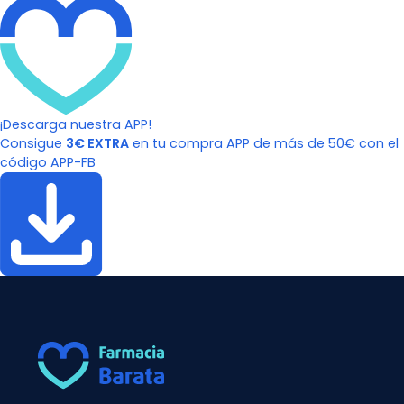
¡Descarga nuestra APP!
Consigue
3€ EXTRA
en tu compra APP de más de 50€ con el
código APP-FB