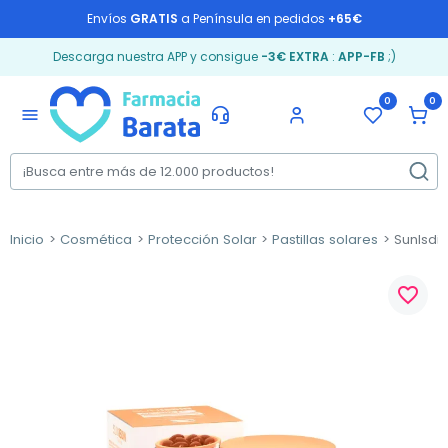
Envíos
GRATIS
a Península en pedidos
+65€
Descarga nuestra APP y consigue
-3€ EXTRA
:
APP-FB
;)
0
0
menu
Inicio
Cosmética
Protección Solar
Pastillas solares
SunIsdin
favorite_border