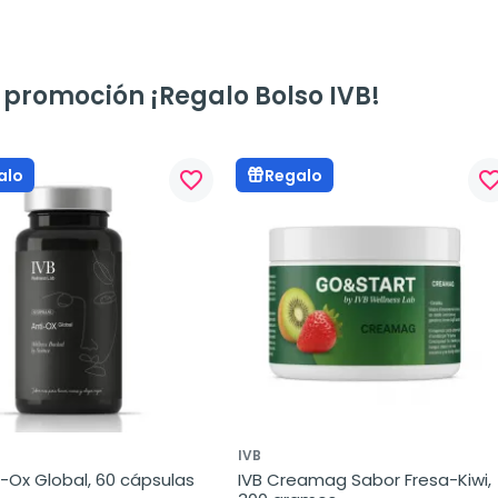
 promoción ¡Regalo Bolso IVB!
alo
Regalo
favorite_border
favorite_bo
IVB
i-Ox Global, 60 cápsulas
IVB Creamag Sabor Fresa-Kiwi, 