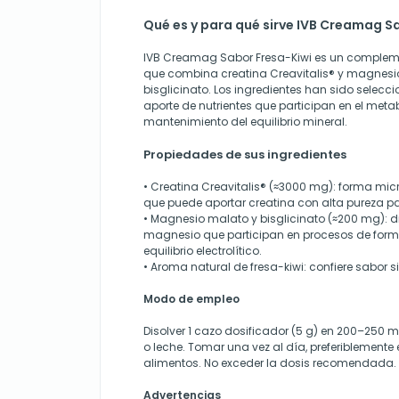
Qué es y para qué sirve IVB Creamag S
IVB Creamag Sabor Fresa-Kiwi es un compleme
que combina creatina Creavitalis® y magnesi
bisglicinato. Los ingredientes han sido selecc
aporte de nutrientes que participan en el meta
mantenimiento del equilibrio mineral.
Propiedades de sus ingredientes
• Creatina Creavitalis® (≈3000 mg): forma micr
que puede aportar creatina con alta pureza pa
• Magnesio malato y bisglicinato (≈200 mg): d
magnesio que participan en procesos de form
equilibrio electrolítico.
• Aroma natural de fresa-kiwi: confiere sabor 
Modo de empleo
Disolver 1 cazo dosificador (5 g) en 200–250 
o leche. Tomar una vez al día, preferiblement
alimentos. No exceder la dosis recomendada.
Advertencias