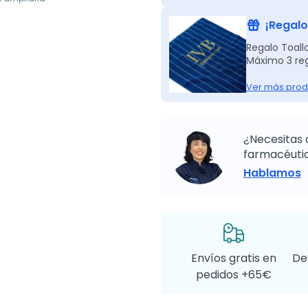
¡Regalo
Regalo Toall
Máximo 3 reg
Ver más prod
¿Necesitas 
farmacéutic
Hablamos
Envíos gratis en
De
pedidos +65€