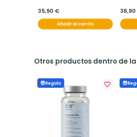
35,90 €
38,90
Añadir al carrito
Otros productos dentro de la
Regalo
Reg
favorite_border