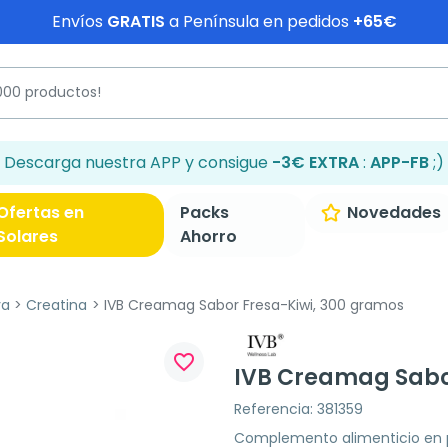
Envíos
GRATIS
a Península en pedidos
+65€
Descarga nuestra APP y consigue
-3€ EXTRA
:
APP-FB
;)
Ofertas en
Packs
Novedades
Solares
Ahorro
va
Creatina
IVB Creamag Sabor Fresa-Kiwi, 300 gramos
favorite_border
IVB Creamag Sabo
Referencia: 381359
Complemento alimenticio en p