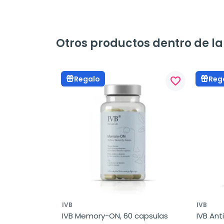
Otros productos dentro de la
Regalo
Reg
favorite_border
IVB
IVB
IVB Memory-ON, 60 capsulas
IVB Ant