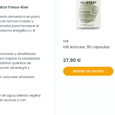
abor Fresa-Kiwi
nto alimenticio en polvo
o en formas malato y
ionados para favorecer el
bolismo energético y el
IVB
IVB Articare, 90 cápsulas
onizada y ultrafiltrada
ra mejorar la solubilidad.
27,90 €
istintos quelatos de
ación de energía y
Añadir al carrito
sin azúcares añadidos.
ml de agua, bebida vegetal
e en ayunas o con