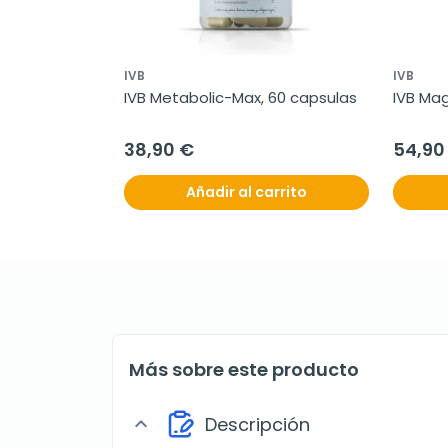
IVB
IVB
IVB Metabolic-Max, 60 capsulas
IVB Mag
38,90 €
54,90
Añadir al carrito
Más sobre este producto
Descripción
expand_more