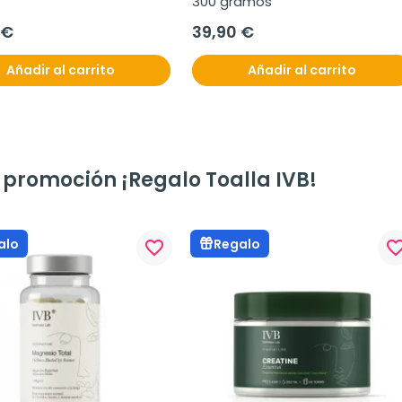
300 gramos
 €
39,90 €
Añadir al carrito
Añadir al carrito
 promoción ¡Regalo Toalla IVB!
alo
Regalo
favorite_border
favorite_bo