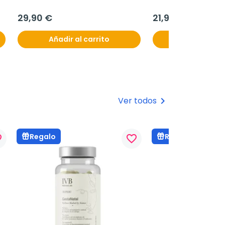
29,90 €
21,90 €
Añadir al carrito
Añadir al c
Ver todos
keyboard_arrow_right
Regalo
Regalo
rder
favorite_border