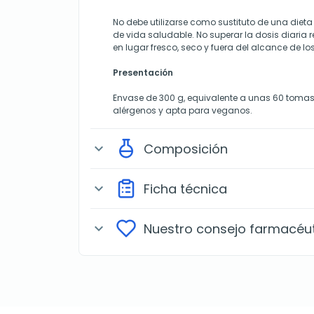
No debe utilizarse como sustituto de una dieta 
de vida saludable. No superar la dosis diari
en lugar fresco, seco y fuera del alcance de lo
Presentación
Envase de 300 g, equivalente a unas 60 tomas.
alérgenos y apta para veganos.
Composición
expand_more
Ficha técnica
expand_more
Nuestro consejo farmacéu
expand_more