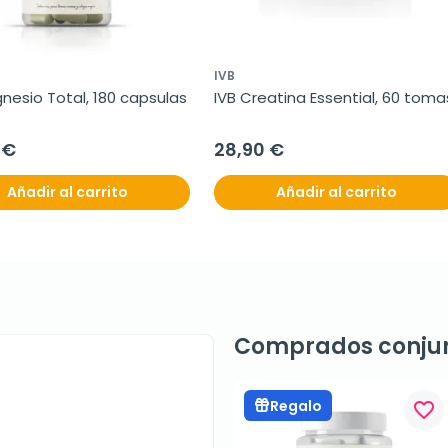
IVB
nesio Total, 180 capsulas
IVB Creatina Essential, 60 toma
 €
28,90 €
Añadir al carrito
Añadir al carrito
Comprados conju
Regalo
favorite_border