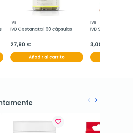
IVB
IVB
s
IVB Gestanatal, 60 cápsulas
IVB Stick Sabor Cane
27,90 €
3,00 €
Añadir al carrito
Añadir al c
keyboard_arrow_left
keyboard_arrow_right
ntamente
Anterior
Siguiente
favorite_border
favorite_border