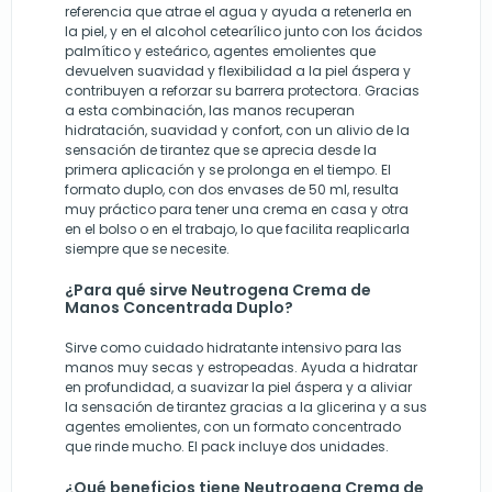
referencia que atrae el agua y ayuda a retenerla en
la piel, y en el alcohol cetearílico junto con los ácidos
palmítico y esteárico, agentes emolientes que
devuelven suavidad y flexibilidad a la piel áspera y
contribuyen a reforzar su barrera protectora. Gracias
a esta combinación, las manos recuperan
hidratación, suavidad y confort, con un alivio de la
sensación de tirantez que se aprecia desde la
primera aplicación y se prolonga en el tiempo. El
formato duplo, con dos envases de 50 ml, resulta
muy práctico para tener una crema en casa y otra
en el bolso o en el trabajo, lo que facilita reaplicarla
siempre que se necesite.
¿Para qué sirve Neutrogena Crema de
Manos Concentrada Duplo?
Sirve como cuidado hidratante intensivo para las
manos muy secas y estropeadas. Ayuda a hidratar
en profundidad, a suavizar la piel áspera y a aliviar
la sensación de tirantez gracias a la glicerina y a sus
agentes emolientes, con un formato concentrado
que rinde mucho. El pack incluye dos unidades.
¿Qué beneficios tiene Neutrogena Crema de