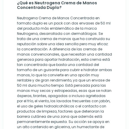
¿Qué es Neutrogena Crema de Manos
Concentrada Duplo?
Neutrogena Crema de Manos Concentrada en
formato duplo es un pack con dos envases de 50 ml
del producto más emblemático de la marca
Neutrogena, desarrollada con dermatólogos. Se
trata de una crema de manos que ha construido su
reputación sobre una idea sencilla pero muy eficaz:
la concentración. A diferencia de las cremas de
manos convencionales, que necesitan una cantidad
generosa para aportar hidratación, esta crema está
tan concentrada que basta una cantidad del
tamaño de un guisante para cubrir e hidratar ambas
manos, lo que la convierte en una opción muy
rentable y de gran rendimiento, ya que un envase de
50 ml dura mucho tiempo. Está pensada para las
manos muy secas y estropeadas, esas que se notan
ásperas, tirantes, apagadas o incluso agrietadas
por el frío, el viento, los lavados frecuentes con jabón,
el uso de geles hidroalcohólicos o el contacto con
productos de limpieza, factores que deterioran la
barrera cutánea de una zona que además está
permanentemente expuesta. Su acción se apoya en
un alto contenido en glicerina, un humectante de