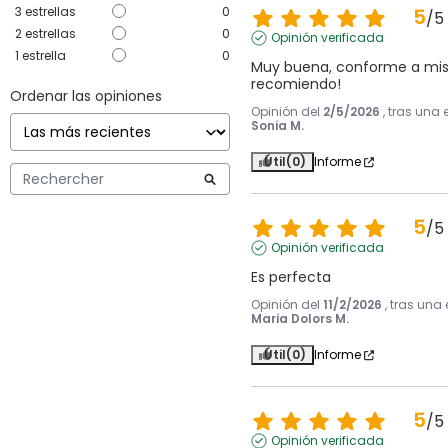
3
estrellas
0
5
/
5
2
estrellas
0
Opinión verificada
1
estrella
0
Muy buena, conforme a mis e
recomiendo!
Ordenar las opiniones
Opinión del
2/5/2026
, tras una
Sonia M.
Útil
(0)
Informe
5
/
5
Opinión verificada
Es perfecta
Opinión del
11/2/2026
, tras una
Maria Dolors M.
Útil
(0)
Informe
5
/
5
Opinión verificada