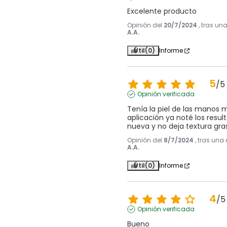
Excelente producto
Opinión del
20/7/2024
, tras un
A.A.
Útil
(0)
Informe
5
/
5
Opinión verificada
Tenía la piel de las manos 
aplicación ya noté los result
nueva y no deja textura gra
Opinión del
8/7/2024
, tras una
A.A.
Útil
(0)
Informe
4
/
5
Opinión verificada
Bueno