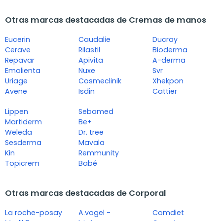
Otras marcas destacadas de Cremas de manos
Eucerin
Caudalie
Ducray
Cerave
Rilastil
Bioderma
Repavar
Apivita
A-derma
Emolienta
Nuxe
Svr
Uriage
Cosmeclinik
Xhekpon
Avene
Isdin
Cattier
Lippen
Sebamed
Martiderm
Be+
Weleda
Dr. tree
Sesderma
Mavala
Kin
Remmunity
Topicrem
Babé
Otras marcas destacadas de Corporal
La roche-posay
A.vogel -
Comdiet