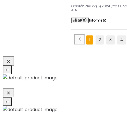
Opinión del
27/5/2024
, tras un
A.A.
Útil
(0)
Informe
1
2
3
4