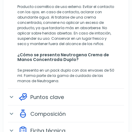
Producto cosmético de uso externo. Evitar el contacto
con los ojos; en caso de contacto, aclarar con
abundante agua. Al tratarse de una crema
concentrada, conviene no aplicar un exceso de
producto, ya que tardaría más en absorberse. No
aplicar sobre heridas abiertas. En caso de irritación,
suspender su uso. Conservar en un lugar fresco y
seco y mantener fuera del alcance de los niños.
¿Cómo se presenta Neutrogena Crema de
Manos Concentrada Duplo?
Se presenta en un pack duplo con dos envases de 50
ml. Forma parte de la gama de cuidado de las
manos de Neutrogena.
Puntos clave
expand_more
Composición
expand_more
Ficha técnica
expand_more