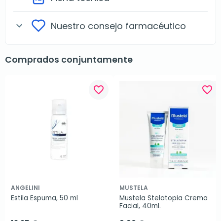
Nuestro consejo farmacéutico
expand_more
Comprados conjuntamente
favorite_border
favorite_border
ANGELINI
MUSTELA
Estila Espuma, 50 ml
Mustela Stelatopia Crema 
Facial, 40ml.