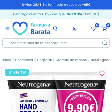
Envíos
GRATIS
a Península en pedidos
+65€
Descarga nuestra APP y consigue
-3€ EXTRA
:
APP-FB
;)
0
0
menu
Inicio
Cosmética
Corporal
Cremas de manos
Neutrogena 
¡En oferta!
favorite_border