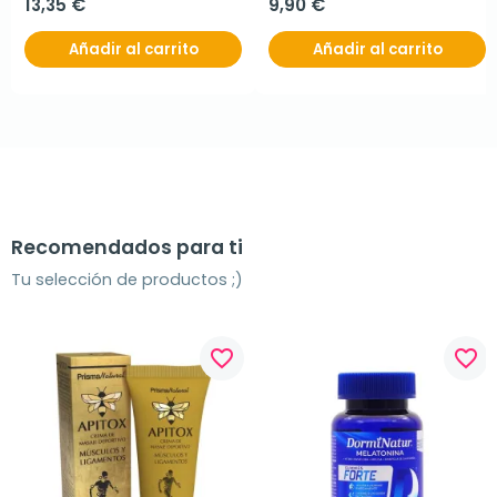
13,35 €
9,90 €
Añadir al carrito
Añadir al carrito
Recomendados para ti
Tu selección de productos ;)
favorite_border
favorite_border