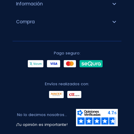
expand_more
Información
expand_more
Compra
Pago seguro:
Envíos realizados con:
No lo decimos nosotros...
¡Tu opinión es importante!