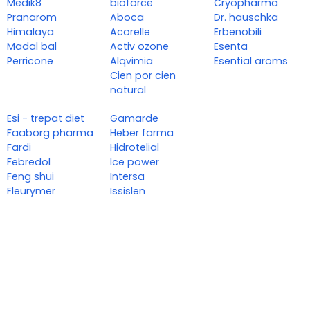
Medik8
bioforce
Cryopharma
Pranarom
Aboca
Dr. hauschka
Himalaya
Acorelle
Erbenobili
Madal bal
Activ ozone
Esenta
Perricone
Alqvimia
Esential aroms
Cien por cien
natural
Esi - trepat diet
Gamarde
Faaborg pharma
Heber farma
Fardi
Hidrotelial
Febredol
Ice power
Feng shui
Intersa
Fleurymer
Issislen