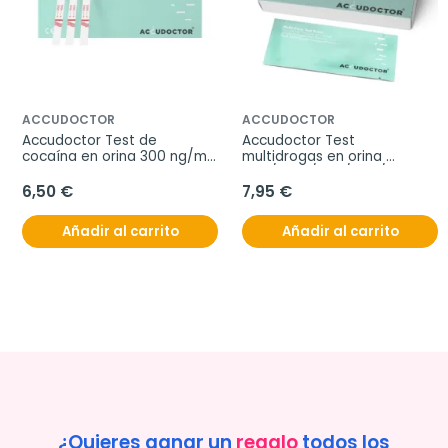
ACCUDOCTOR
ACCUDOCTOR
Accudoctor Test de 
Accudoctor Test 
cocaína en orina 300 ng/ml, 
multidrogas en orina 
Caja 10 pruebas
THC/COC/BZO/AMP/MET, 
Caja 2 pruebas
6,50 €
7,95 €
Añadir al carrito
Añadir al carrito
¿Quieres ganar un
regalo
todos los