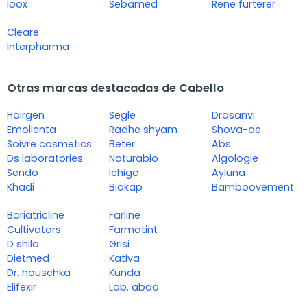
Ioox
Sebamed
Rene furterer
Cleare
Interpharma
Otras marcas destacadas de Cabello
Hairgen
Segle
Drasanvi
Emolienta
Radhe shyam
Shova-de
Soivre cosmetics
Beter
Abs
Ds laboratories
Naturabio
Algologie
Sendo
Ichigo
Ayluna
Khadi
Biokap
Bamboovement
Bariatricline
Farline
Cultivators
Farmatint
D shila
Grisi
Dietmed
Kativa
Dr. hauschka
Kunda
Elifexir
Lab. abad