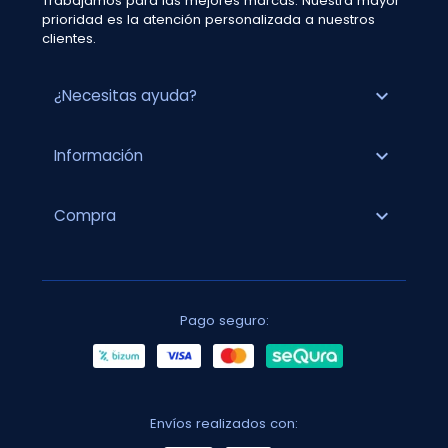
Trabajamos para las mejores marcas. Nuestra mayor
prioridad es la atención personalizada a nuestros
clientes.
expand_more
¿Necesitas ayuda?
expand_more
Información
expand_more
Compra
Pago seguro:
Envíos realizados con: