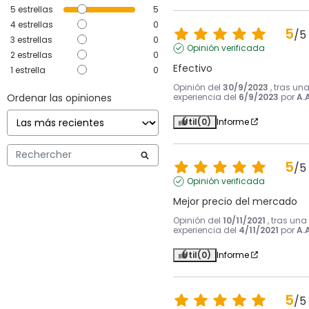
5
estrellas
5
4
estrellas
0
5
/
5
3
estrellas
0
Opinión verificada
2
estrellas
0
Efectivo
1
estrella
0
Opinión del
30/9/2023
, tras un
Ordenar las opiniones
experiencia del
6/9/2023
por
A.A
Útil
(0)
Informe
5
/
5
Opinión verificada
Mejor precio del mercado
Opinión del
10/11/2021
, tras una
experiencia del
4/11/2021
por
A.A
Útil
(0)
Informe
5
/
5