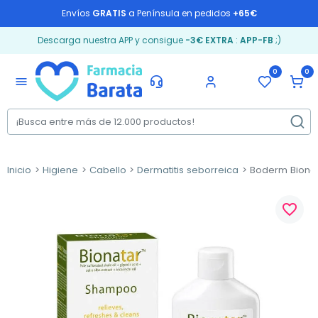
Envíos
GRATIS
a Península en pedidos
+65€
Descarga nuestra APP y consigue
-3€ EXTRA
:
APP-FB
;)
0
0
menu
Inicio
Higiene
Cabello
Dermatitis seborreica
Boderm Bionat
favorite_border