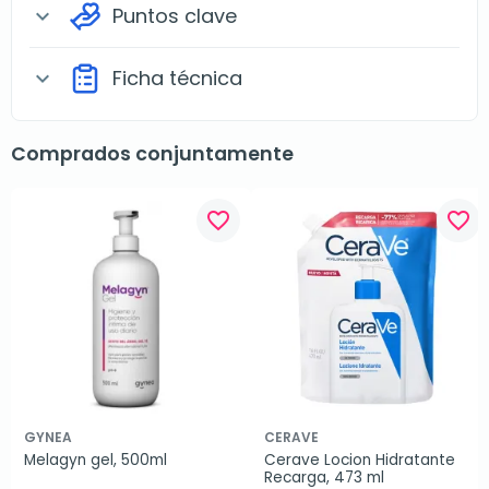
Puntos clave
expand_more
Ficha técnica
expand_more
Comprados conjuntamente
favorite_border
favorite_border
GYNEA
CERAVE
Melagyn gel, 500ml
Cerave Locion Hidratante 
Recarga, 473 ml