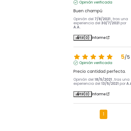
Opinión verificada
Buen champú
Opinión del
7/8/2021
, tras una
experiencia del
30/7/2021
por
A.A.
Útil
(0)
Informe
5
/
5
Opinión verificada
Precio cantidad perfecta.
Opinión del
18/5/2021
, tras una
experiencia del
13/5/2021
por
A.
Útil
(0)
Informe
1